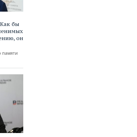
Как бы
аменимых
ению, он
р памяти