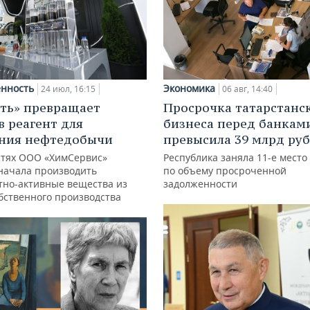
нность
Экономика
24 июл, 16:15
06 авг, 14:40
ть» превращает
Просрочка татарстанс
в реагент для
бизнеса перед банкам
ния нефтедобычи
превысила 39 млрд ру
тях ООО «ХимСервис»
Республика заняла 11-е место
начала производить
по объему просроченной
тно-активные вещества из
задолженности
обственного производства