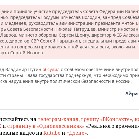
щании приняли участие председатель Совета Федерации Вален
нко, председатель Госдумы Вячеслав Володин, зампред Совбез
й Медведев, руководитель администрации президента Антон В
арь Совета Безопасности Николай Патрушев, министр иностран
 Лавров, министр обороны Сергей Шойгу, директор ФСБ Алекса
ков, директор СВР Сергей Нарышкин, специальный представит
ента по вопросам природоохранной деятельности, экологии и
орта Сергей Иванов.
ад Владимир Путин
обсудил
с Совбезом обеспечение внутрипол
сти страны. Глава государства подчеркнул, что необходимо пр
уска нарушения внутриполитической безопасности в России.
Айра
исывайтесь на
телеграм-канал
,
группу «ВКонтакте»
,
к
X
и
страницу в «Одноклассниках»
«Реального времени»
невные видео на
Rutube
и
«Дзене»
.