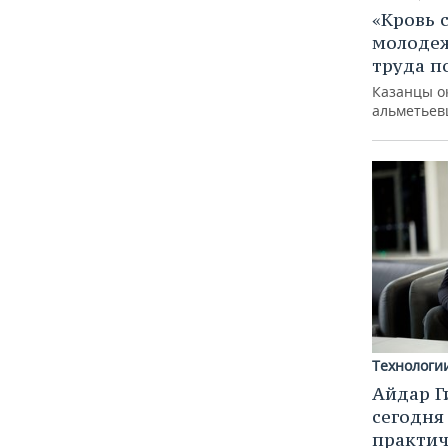
«Кровь 
молодеж
труда п
Казанцы о
альметьев
Технологи
Айдар Г
сегодня
практич