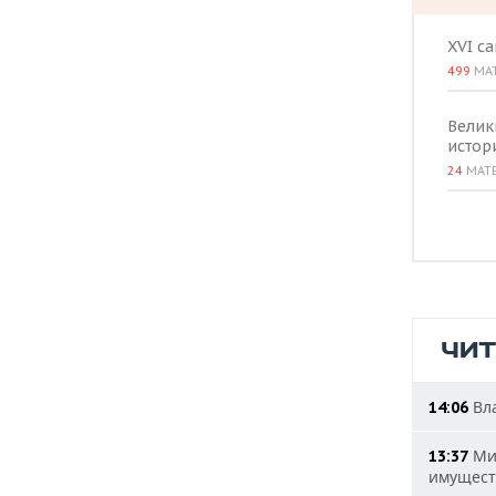
XVI с
499
МА
Велик
истор
24
МАТ
ЧИ
Вла
14:06
Мин
13:37
имущест