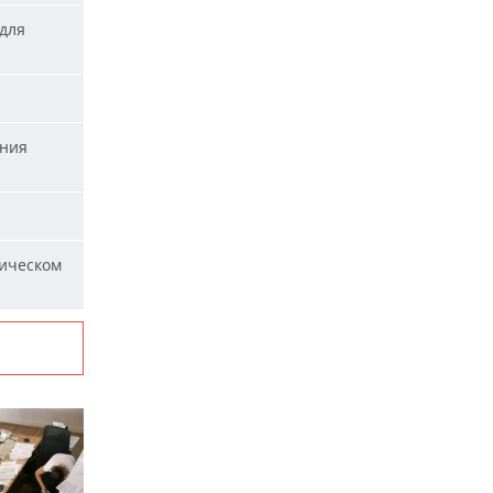
для
ания
ическом