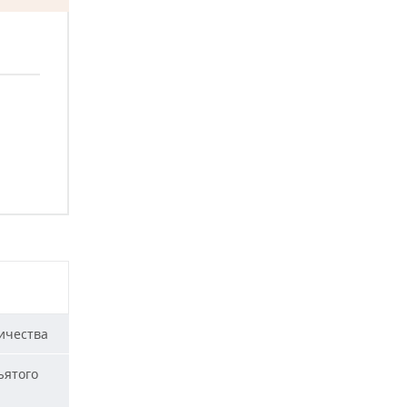
ичества
ъятого