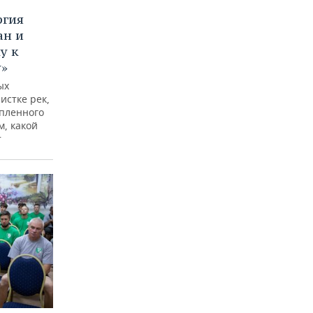
ргия
ан и
у к
у»
ых
истке рек,
опленного
м, какой
т