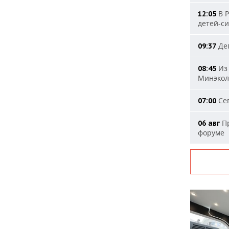
В Р
12:05
детей-с
Деп
09:37
Из 
08:45
Минэкол
Сег
07:00
Пр
06 авг
форуме