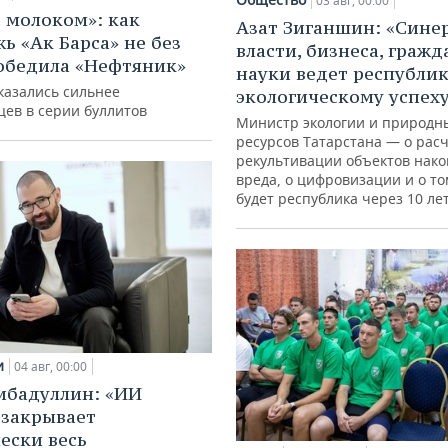
03 авг, 00:00
с молоком»: как
Азат Зиганшин: «Сине
ь «Ак Барса» не без
власти, бизнеса, гражд
обедила «Нефтяник»
науки ведет республик
казались сильнее
экологическому успех
цев в серии буллитов
Министр экологии и природн
ресурсов Татарстана — о расч
рекультивации объектов нак
вреда, о цифровизации и о то
будет республика через 10 ле
и
04 авг, 00:00
ибадуллин: «ИИ
 закрывает
ески весь