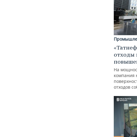
Промышле
«Татнеф
отходы 
повыше
На мощнос
компания 
поверхнос
отходов с