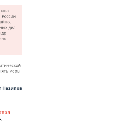
тина
а России
айно,
ных дел
ндр
ель
итической
инять меры
т Назипов
анал
.