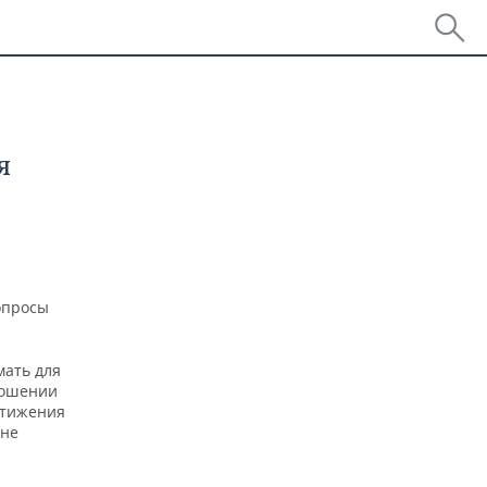
я
опросы
мать для
ношении
остижения
 не