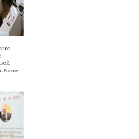
кого
и
блей
 в России