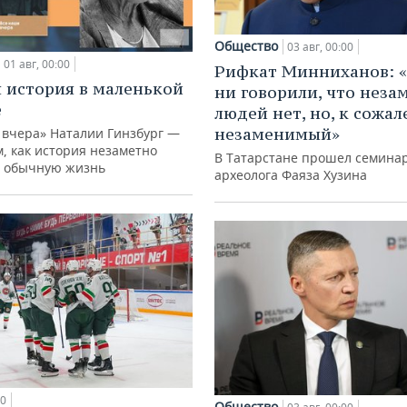
Общество
03 авг, 00:00
01 авг, 00:00
Рифкат Минниханов: «
 история в маленькой
ни говорили, что нез
е
людей нет, но, к сожал
незаменимый»
 вчера» Наталии Гинзбург —
м, как история незаметно
В Татарстане прошел семина
 обычную жизнь
археолога Фаяза Хузина
00
Общество