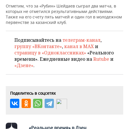
НЕФТЕХИМИЯ
Отметим, что за «Рубин» Шейдаев сыграл два матча, в
РОЗНИЧНАЯ ТОРГОВЛЯ
НОВОСТИ ТЕХНОЛОГИЙ
МЕРОПРИЯТИЯ
которых не отметился результативными действиями.
НЕФТЬ
Также на его счету пять матчей и один гол в молодежном
первенстве за казанский клуб.
ТРАНСПОРТ
IT
НОВОСТИ МЕРОПРИЯТИЙ
СПОРТ
ОПК
УСЛУГИ
МЕДИА
ВЫЕЗДНАЯ РЕДАКЦИЯ
НОВОСТИ СПОРТА
ОБЩЕСТВО
Подписывайтесь на
телеграм-канал
,
ЭНЕРГЕТИКА
группу «ВКонтакте»
,
канал в MAX
и
ТЕЛЕКОММУНИКАЦИИ
БИЗНЕС-БРАНЧИ
ФУТБОЛ
НОВОСТИ ОБЩЕСТВА
ФОТОГАЛЕРЕЯ
страницу в «Одноклассниках»
«Реального
времени». Ежедневные видео на
Rutube
и
ONLINE-КОНФЕРЕНЦИИ
ХОККЕЙ
ВЛАСТЬ
СЮЖЕТЫ
«Дзене»
.
ОТКРЫТАЯ ЛЕКЦИЯ
БАСКЕТБОЛ
ИНФРАСТРУКТУРА
СПРАВОЧНИК
ВОЛЕЙБОЛ
ИСТОРИЯ
СПИСОК ПЕРСОН
ПОЛНАЯ ВЕРСИЯ
Поделитесь в соцсетях
КИБЕРСПОРТ
КУЛЬТУРА
СПИСОК КОМПАНИЙ
ФИГУРНОЕ КАТАНИЕ
МЕДИЦИНА
«Реальное время» в Дзен