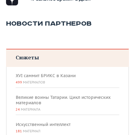
ВОДНЫЕ ВИДЫ СПОРТА
ОБРАЗОВАНИЕ
ХОККЕЙ С МЯЧОМ
ПРОИСШЕСТВИЯ
НОВОСТИ ПАРТНЕРОВ
Сюжеты
XVI саммит БРИКС в Казани
499
МАТЕРИАЛОВ
Великие воины Татарии. Цикл исторических
материалов
24
МАТЕРИАЛА
Искусственный интеллект
181
МАТЕРИАЛ