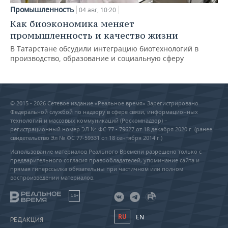
Промышленность
04 авг, 10:20
Как биоэкономика меняет
промышленность и качество жизни
В Татарстане обсудили интеграцию биотехнологий в
производство, образование и социальную сферу
© 2015 - 2026 Сетевое издание «Реальное время» Зарегистрировано
Федеральной службой по надзору в сфере связи, информационных
технологий и массовых коммуникаций (Роскомнадзор) –
регистрационный номер ЭЛ № ФС 77 - 79627 от 18 декабря 2020 г. (ранее
свидетельство Эл № ФС 77-59331 от 18 сентября 2014 г.)
Использование материалов Реального Времени разрешено только с
предварительного согласия правообладателей, упоминание сайта и
прямая гиперссылка обязательны при частичном или полном
воспроизведении материалов.
18+
RU
EN
РЕДАКЦИЯ