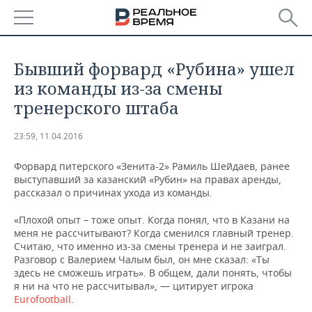
РЕГИОНЫ
Бывший форвард «Рубина» ушел
БАШКОРТОСТАН
НОВОСТИ
из команды из-за смены
тренерского штаба
ТАТАРСТАН
АНАЛИТИКА
23:59, 11.04.2016
УДМУРТИЯ
НОВОСТИ АНАЛИТИКИ
ЭКОНОМИКА
Форвард питерского «Зенита-2» Рамиль Шейдаев, ранее
ДЕКЛАРАЦИИ О ДОХОДАХ
НОВОСТИ ЭКОНОМИКИ
ПРОМЫШЛЕННОСТЬ
выступавший за казанский «Рубин» на правах аренды,
рассказал о причинах ухода из команды.
КОРОЛИ ГОСЗАКАЗА ПФО
ФИНАНСЫ
НОВОСТИ
НЕДВИЖИМОСТЬ
«Плохой опыт – тоже опыт. Когда понял, что в Казани на
ПРОМЫШЛЕННОСТИ
меня не рассчитывают? Когда сменился главный тренер.
ВУЗЫ ТАТАРСТАНА
БАНКИ
НОВОСТИ НЕДВИЖИМОСТИ
АВТО
Считаю, что именно из-за смены тренера и не заиграл.
АГРОПРОМ
Разговор с Валерием Чалым был, он мне сказал: «Ты
здесь не сможешь играть». В общем, дали понять, чтобы
КОМУ ПРИНАДЛЕЖАТ
БЮДЖЕТ
НОВОСТИ АВТО
БИЗНЕС
ТОРГОВЫЕ ЦЕНТРЫ
МАШИНОСТРОЕНИЕ
я ни на что не рассчитывал», — цитирует игрока
ТАТАРСТАНА
Eurofootball
.
ИНВЕСТИЦИИ
НОВОСТИ БИЗНЕСА
ТЕХНОЛОГИИ