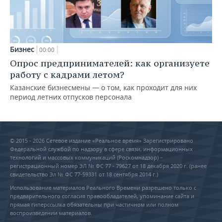
Бизнес
00:00
Опрос предпринимателей: как организуете
работу с кадрами летом?
Казанские бизнесмены — о том, как проходит для них
период летних отпусков персонала
© 2015 - 2026 Сетевое издание «Реальное время» Зарегистрировано
Федеральной службой по надзору в сфере связи, информационных
технологий и массовых коммуникаций (Роскомнадзор) –
регистрационный номер ЭЛ № ФС 77 - 79627 от 18 декабря 2020 г. (ранее
свидетельство Эл № ФС 77-59331 от 18 сентября 2014 г.)
Использование материалов Реального Времени разрешено только с
предварительного согласия правообладателей, упоминание сайта и
прямая гиперссылка обязательны при частичном или полном
воспроизведении материалов.