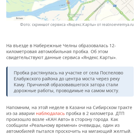
НЕФТЕХИМИЯ
РОЗНИЧНАЯ ТОРГОВЛЯ
НОВОСТИ ТЕХНОЛОГИЙ
МЕРОПРИЯТИЯ
НЕФТЬ
Фото: скриншот сервиса «Яндекс.Карты» от realnoevremya.ru
ТРАНСПОРТ
IT
НОВОСТИ МЕРОПРИЯТИЙ
СПОРТ
ОПК
УСЛУГИ
МЕДИА
ВЫЕЗДНАЯ РЕДАКЦИЯ
НОВОСТИ СПОРТА
ОБЩЕСТВО
ЭНЕРГЕТИКА
На въезде в Набережные Челны образовалась 12-
километровая автомобильная пробка. Об этом
ТЕЛЕКОММУНИКАЦИИ
БИЗНЕС-БРАНЧИ
ФУТБОЛ
НОВОСТИ ОБЩЕСТВА
ФОТОГАЛЕРЕЯ
свидетельствуют данные сервиса «Яндекс.Карты».
ONLINE-КОНФЕРЕНЦИИ
ХОККЕЙ
ВЛАСТЬ
СЮЖЕТЫ
Пробка растянулась на участке от села Поспелово
Елабужского района до центра моста через реку
ОТКРЫТАЯ ЛЕКЦИЯ
БАСКЕТБОЛ
ИНФРАСТРУКТУРА
СПРАВОЧНИК
Каму. Причиной образовавшегося затора стали
дорожные работы, проводимые на самом мосту.
ВОЛЕЙБОЛ
ИСТОРИЯ
СПИСОК ПЕРСОН
ПОЛНАЯ ВЕРСИЯ
Напомним, на этой неделе в Казани на Сибирском тракте
КИБЕРСПОРТ
КУЛЬТУРА
СПИСОК КОМПАНИЙ
из-за аварии
наблюдалась
пробка в 2 километра. ДТП
произошло возле «КАН Авто» в сторону города. Как
сообщили «Реальному времени» очевидцы, один из
ФИГУРНОЕ КАТАНИЕ
МЕДИЦИНА
автомобилей пытался проскочить на мигающий желтый.