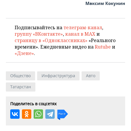
ВОДНЫЕ ВИДЫ СПОРТА
ОБРАЗОВАНИЕ
Максим Кокунин
ХОККЕЙ С МЯЧОМ
ПРОИСШЕСТВИЯ
Подписывайтесь на
телеграм-канал
,
группу «ВКонтакте»
,
канал в MAX
и
страницу в «Одноклассниках»
«Реального
времени». Ежедневные видео на
Rutube
и
«Дзене»
.
Общество
Инфраструктура
Авто
Татарстан
Поделитесь в соцсетях