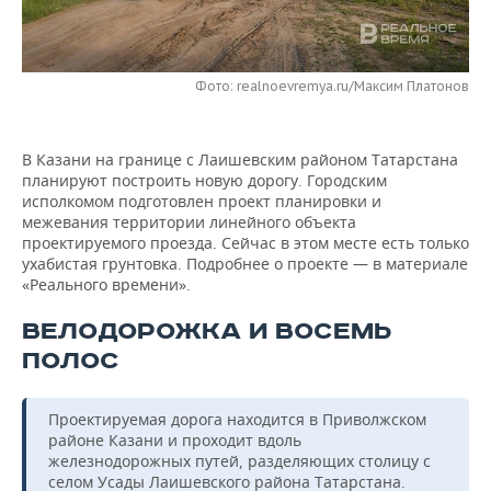
НЕФТЕХИМИЯ
РОЗНИЧНАЯ ТОРГОВЛЯ
НОВОСТИ ТЕХНОЛОГИЙ
МЕРОПРИЯТИЯ
НЕФТЬ
Фото: realnoevremya.ru/Максим Платонов
ТРАНСПОРТ
IT
НОВОСТИ МЕРОПРИЯТИЙ
СПОРТ
ОПК
УСЛУГИ
МЕДИА
ВЫЕЗДНАЯ РЕДАКЦИЯ
НОВОСТИ СПОРТА
ОБЩЕСТВО
ЭНЕРГЕТИКА
В Казани на границе с Лаишевским районом Татарстана
планируют построить новую дорогу. Городским
ТЕЛЕКОММУНИКАЦИИ
БИЗНЕС-БРАНЧИ
ФУТБОЛ
НОВОСТИ ОБЩЕСТВА
ФОТОГАЛЕРЕЯ
исполкомом подготовлен проект планировки и
межевания территории линейного объекта
ONLINE-КОНФЕРЕНЦИИ
ХОККЕЙ
ВЛАСТЬ
СЮЖЕТЫ
проектируемого проезда. Сейчас в этом месте есть только
ухабистая грунтовка. Подробнее о проекте — в материале
«Реального времени».
ОТКРЫТАЯ ЛЕКЦИЯ
БАСКЕТБОЛ
ИНФРАСТРУКТУРА
СПРАВОЧНИК
ВЕЛОДОРОЖКА И ВОСЕМЬ
ВОЛЕЙБОЛ
ИСТОРИЯ
СПИСОК ПЕРСОН
ПОЛНАЯ ВЕРСИЯ
ПОЛОС
КИБЕРСПОРТ
КУЛЬТУРА
СПИСОК КОМПАНИЙ
Проектируемая дорога находится в Приволжском
районе Казани и проходит вдоль
ФИГУРНОЕ КАТАНИЕ
МЕДИЦИНА
железнодорожных путей, разделяющих столицу с
селом Усады Лаишевского района Татарстана.