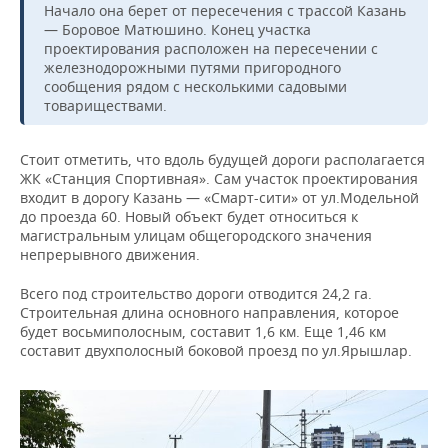
ВОДНЫЕ ВИДЫ СПОРТА
ОБРАЗОВАНИЕ
Начало она берет от пересечения с трассой Казань
— Боровое Матюшино. Конец участка
ХОККЕЙ С МЯЧОМ
ПРОИСШЕСТВИЯ
проектирования расположен на пересечении с
железнодорожными путями пригородного
сообщения рядом с несколькими садовыми
товариществами.
Стоит отметить, что вдоль будущей дороги располагается
ЖК «Станция Спортивная». Сам участок проектирования
входит в дорогу Казань — «Смарт-сити» от ул.Модельной
до проезда 60. Новый объект будет относиться к
магистральным улицам общегородского значения
непрерывного движения.
Всего под строительство дороги отводится 24,2 га.
Строительная длина основного направления, которое
будет восьмиполосным, составит 1,6 км. Еще 1,46 км
составит двухполосный боковой проезд по ул.Ярышлар.