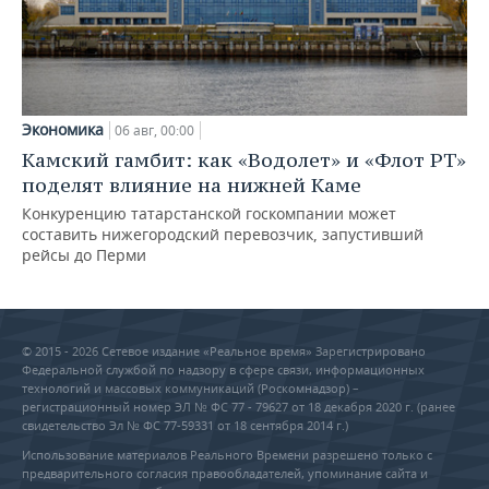
Экономика
06 авг, 00:00
Камский гамбит: как «Водолет» и «Флот РТ»
поделят влияние на нижней Каме
Конкуренцию татарстанской госкомпании может
составить нижегородский перевозчик, запустивший
рейсы до Перми
© 2015 - 2026 Сетевое издание «Реальное время» Зарегистрировано
Федеральной службой по надзору в сфере связи, информационных
технологий и массовых коммуникаций (Роскомнадзор) –
регистрационный номер ЭЛ № ФС 77 - 79627 от 18 декабря 2020 г. (ранее
свидетельство Эл № ФС 77-59331 от 18 сентября 2014 г.)
Использование материалов Реального Времени разрешено только с
предварительного согласия правообладателей, упоминание сайта и