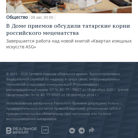
Общество
08 авг, 00:00
В Доме приемов обсудили татарские корни
российского меценатства
Завершается работа над новой книгой «Квартал изящных
искусств ASG»
© 2015 - 2026 Сетевое издание «Реальное время» Зарегистрировано
Федеральной службой по надзору в сфере связи, информационных
технологий и массовых коммуникаций (Роскомнадзор) –
регистрационный номер ЭЛ № ФС 77 - 79627 от 18 декабря 2020 г. (ранее
свидетельство Эл № ФС 77-59331 от 18 сентября 2014 г.)
Использование материалов Реального Времени разрешено только с
предварительного согласия правообладателей, упоминание сайта и
прямая гиперссылка обязательны при частичном или полном
воспроизведении материалов.
18+