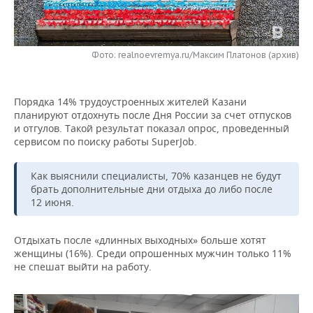
НЕФТЕХИМИЯ
РОЗНИЧНАЯ ТОРГОВЛЯ
НОВОСТИ ТЕХНОЛОГИЙ
МЕРОПРИЯТИЯ
НЕФТЬ
Фото: realnoevremya.ru/Максим Платонов (архив)
ТРАНСПОРТ
IT
НОВОСТИ МЕРОПРИЯТИЙ
СПОРТ
ОПК
УСЛУГИ
МЕДИА
ВЫЕЗДНАЯ РЕДАКЦИЯ
НОВОСТИ СПОРТА
ОБЩЕСТВО
ЭНЕРГЕТИКА
Порядка 14% трудоустроенных жителей Казани
планируют отдохнуть после Дня России за счет отпусков
ТЕЛЕКОММУНИКАЦИИ
БИЗНЕС-БРАНЧИ
ФУТБОЛ
НОВОСТИ ОБЩЕСТВА
ФОТОГАЛЕРЕЯ
и отгулов. Такой результат показал опрос, проведенный
сервисом по поиску работы SuperJob.
ONLINE-КОНФЕРЕНЦИИ
ХОККЕЙ
ВЛАСТЬ
СЮЖЕТЫ
Как выяснили специалисты, 70% казанцев не будут
ОТКРЫТАЯ ЛЕКЦИЯ
БАСКЕТБОЛ
ИНФРАСТРУКТУРА
СПРАВОЧНИК
брать дополнительные дни отдыха до либо после
12 июня.
ВОЛЕЙБОЛ
ИСТОРИЯ
СПИСОК ПЕРСОН
ПОЛНАЯ ВЕРСИЯ
Отдыхать после «длинных выходных» больше хотят
КИБЕРСПОРТ
КУЛЬТУРА
СПИСОК КОМПАНИЙ
женщины (16%). Среди опрошенных мужчин только 11%
не спешат выйти на работу.
ФИГУРНОЕ КАТАНИЕ
МЕДИЦИНА