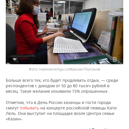
ВОДНЫЕ ВИДЫ СПОРТА
ОБРАЗОВАНИЕ
ХОККЕЙ С МЯЧОМ
ПРОИСШЕСТВИЯ
Фото: realnoevremya.ru/Максим Платонов
Больше всего тех, кто будет продлевать отдых, — среди
респондентов с доходом от 50 до 80 тысяч рублей в
месяц. Такое желание изъявили 15% опрошенных.
Отметим, что в День России казанцы и гости города
смогут
побывать
на концерте российской певицы Кати
Лель. Она выступит на площадке возле Центра семьи
«Казан».