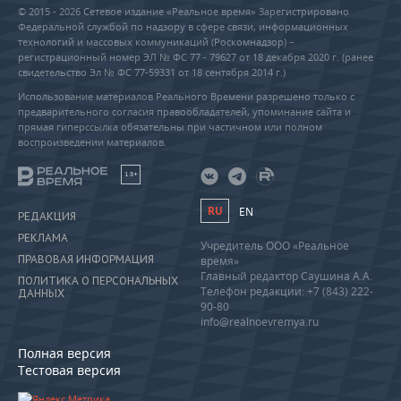
© 2015 - 2026 Сетевое издание «Реальное время» Зарегистрировано
Федеральной службой по надзору в сфере связи, информационных
технологий и массовых коммуникаций (Роскомнадзор) –
регистрационный номер ЭЛ № ФС 77 - 79627 от 18 декабря 2020 г. (ранее
свидетельство Эл № ФС 77-59331 от 18 сентября 2014 г.)
Использование материалов Реального Времени разрешено только с
предварительного согласия правообладателей, упоминание сайта и
прямая гиперссылка обязательны при частичном или полном
воспроизведении материалов.
18+
RU
EN
РЕДАКЦИЯ
РЕКЛАМА
Учредитель ООО «Реальное
ПРАВОВАЯ ИНФОРМАЦИЯ
время»
Главный редактор Саушина А.А.
ПОЛИТИКА О ПЕРСОНАЛЬНЫХ
Телефон редакции: +7 (843) 222-
ДАННЫХ
90-80
info@realnoevremya.ru
Полная версия
Тестовая версия