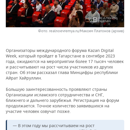
НЕФТЕХИМИЯ
РОЗНИЧНАЯ ТОРГОВЛЯ
НОВОСТИ ТЕХНОЛОГИЙ
МЕРОПРИЯТИЯ
НЕФТЬ
ТРАНСПОРТ
IT
НОВОСТИ МЕРОПРИЯТИЙ
СПОРТ
ОПК
Фото: realnoevremya.ru/Максим Платонов (архив)
УСЛУГИ
МЕДИА
ВЫЕЗДНАЯ РЕДАКЦИЯ
НОВОСТИ СПОРТА
ОБЩЕСТВО
ЭНЕРГЕТИКА
Организаторы международного форума Kazan Digital
ТЕЛЕКОММУНИКАЦИИ
БИЗНЕС-БРАНЧИ
ФУТБОЛ
НОВОСТИ ОБЩЕСТВА
ФОТОГАЛЕРЕЯ
Week, который пройдет в Татарстане в сентябре 2023
года, ожидаются на мероприятии более 17 тысяч человек
ONLINE-КОНФЕРЕНЦИИ
ХОККЕЙ
ВЛАСТЬ
СЮЖЕТЫ
и рассчитывают на рост числа участников из других
стран. Об этом рассказал глава Минцифры республики
ОТКРЫТАЯ ЛЕКЦИЯ
БАСКЕТБОЛ
ИНФРАСТРУКТУРА
СПРАВОЧНИК
Айрат Хайруллин.
Большую заинтересованность проявляют страны
ВОЛЕЙБОЛ
ИСТОРИЯ
СПИСОК ПЕРСОН
ПОЛНАЯ ВЕРСИЯ
Организации исламского сотрудничества и СНГ,
ближнего и дальнего зарубежья. Регистрация на форум
КИБЕРСПОРТ
КУЛЬТУРА
СПИСОК КОМПАНИЙ
продолжается. Точное количество заявившихся на
участие человек озвучат позже.
ФИГУРНОЕ КАТАНИЕ
МЕДИЦИНА
— В этом году мы рассчитываем на рост