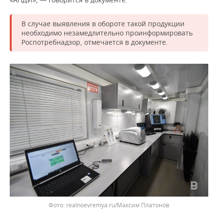
ВОДНЫЕ ВИДЫ СПОРТА
ОБРАЗОВАНИЕ
ХОККЕЙ С МЯЧОМ
ПРОИСШЕСТВИЯ
В случае выявления в обороте такой продукции
необходимо незамедлительно проинформировать
Роспотребнадзор, отмечается в документе.
Фото: realnoevremya.ru/Максим Платонов