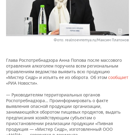
НЕФТЕХИМИЯ
РОЗНИЧНАЯ ТОРГОВЛЯ
НОВОСТИ ТЕХНОЛОГИЙ
МЕРОПРИЯТИЯ
НЕФТЬ
ТРАНСПОРТ
IT
НОВОСТИ МЕРОПРИЯТИЙ
СПОРТ
ОПК
УСЛУГИ
МЕДИА
ВЫЕЗДНАЯ РЕДАКЦИЯ
НОВОСТИ СПОРТА
ОБЩЕСТВО
Фото: realnoevremya.ru/Максим Платонов
ЭНЕРГЕТИКА
ТЕЛЕКОММУНИКАЦИИ
БИЗНЕС-БРАНЧИ
ФУТБОЛ
НОВОСТИ ОБЩЕСТВА
ФОТОГАЛЕРЕЯ
Глава Роспотребнадзора Анна Попова после массового
отравления алкоголем поручила всем региональным
ONLINE-КОНФЕРЕНЦИИ
ХОККЕЙ
ВЛАСТЬ
СЮЖЕТЫ
управлениям ведомства выявить всю продукцию
«Мистер Сидр» и изъять ее из оборота. Об этом
сообщает
ОТКРЫТАЯ ЛЕКЦИЯ
БАСКЕТБОЛ
ИНФРАСТРУКТУРА
СПРАВОЧНИК
«РИА Новости».
ВОЛЕЙБОЛ
ИСТОРИЯ
СПИСОК ПЕРСОН
ПОЛНАЯ ВЕРСИЯ
— Руководителям территориальных органов
Роспотребнадзора… Проинформировать о факте
выявления опасной продукции организации,
КИБЕРСПОРТ
КУЛЬТУРА
СПИСОК КОМПАНИЙ
занимающейся оборотом пищевых продуктов, выдать
предписания хозяйствующим субъектам о
ФИГУРНОЕ КАТАНИЕ
МЕДИЦИНА
приостановлении реализации продукции «Пивная
продукция — «Мистер Сидр», изготовленный ООО
«АНДИ», — говорится в документе.