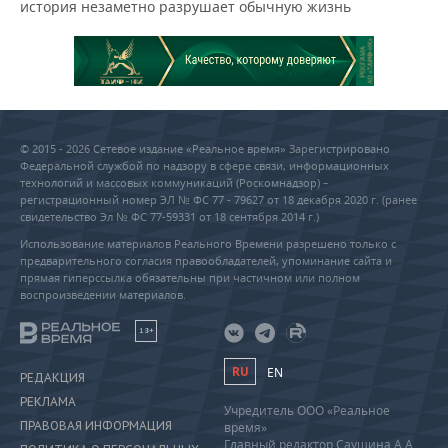
история незаметно разрушает обычную жизнь
© 2015 - 2026 Сетевое издание «Реальное время» Зарегистрировано
Федеральной службой по надзору в сфере связи, информационных
технологий и массовых коммуникаций (Роскомнадзор) –
регистрационный номер ЭЛ № ФС 77 - 79627 от 18 декабря 2020 г. (ранее
свидетельство Эл № ФС 77-59331 от 18 сентября 2014 г.)
Использование материалов Реального Времени разрешено только с
предварительного согласия правообладателей, упоминание сайта и
прямая гиперссылка обязательны при частичном или полном
воспроизведении материалов.
18+
RU
EN
РЕДАКЦИЯ
РЕКЛАМА
Учредитель ООО «Реальное
ПРАВОВАЯ ИНФОРМАЦИЯ
время»
Главный редактор Саушина А.А.