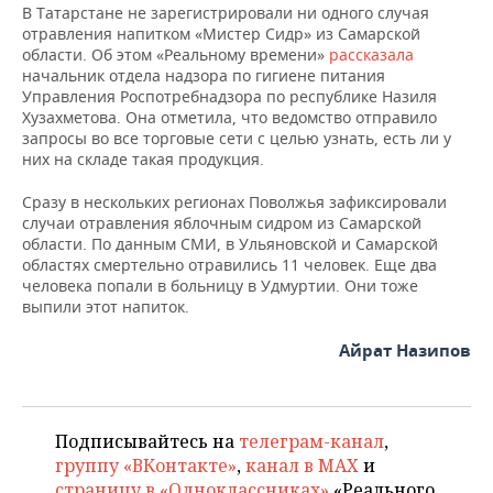
В Татарстане не зарегистрировали ни одного случая
отравления напитком «Мистер Сидр» из Самарской
области. Об этом «Реальному времени»
рассказала
начальник отдела надзора по гигиене питания
Управления Роспотребнадзора по республике Назиля
Хузахметова. Она отметила, что ведомство отправило
запросы во все торговые сети с целью узнать, есть ли у
них на складе такая продукция.
Сразу в нескольких регионах Поволжья зафиксировали
случаи отравления яблочным сидром из Самарской
области. По данным СМИ, в Ульяновской и Самарской
областях смертельно отравились 11 человек. Еще два
человека попали в больницу в Удмуртии. Они тоже
выпили этот напиток.
Айрат Назипов
Подписывайтесь на
телеграм-канал
,
группу «ВКонтакте»
,
канал в MAX
и
страницу в «Одноклассниках»
«Реального