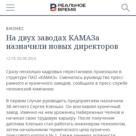
РЕГИОНЫ
БИЗНЕС
На двух заводах КАМАЗа
БАШКОРТОСТАН
НОВОСТИ
назначили новых директоров
ТАТАРСТАН
АНАЛИТИКА
12:19, 05.06.2023
УДМУРТИЯ
НОВОСТИ АНАЛИТИКИ
ЭКОНОМИКА
Сразу несколько кадровых перестановок произошли в
структуре ПАО «КАМАЗ». Сменилось руководство пресс-
ДЕКЛАРАЦИИ О ДОХОДАХ
НОВОСТИ ЭКОНОМИКИ
ПРОМЫШЛЕННОСТЬ
рамного и кузнечного заводов, сообщили в пресс-службе
челнинской компании.
КОРОЛИ ГОСЗАКАЗА ПФО
ФИНАНСЫ
НОВОСТИ
НЕДВИЖИМОСТЬ
ПРОМЫШЛЕННОСТИ
В первом случае руководить предприятием назначили
ВУЗЫ ТАТАРСТАНА
БАНКИ
НОВОСТИ НЕДВИЖИМОСТИ
АВТО
38-летнего Сергея Кленько. Он возглавлял кузнечный
АГРОПРОМ
завод. Именно на нем уроженец Набережных Челнов и
начинал свою трудовую карьеру. После получения
КОМУ ПРИНАДЛЕЖАТ
БЮДЖЕТ
НОВОСТИ АВТО
БИЗНЕС
диплома Кленько стал работать инженером-технологом,
ТОРГОВЫЕ ЦЕНТРЫ
МАШИНОСТРОЕНИЕ
ТАТАРСТАНА
затем начальником термического цеха кузнечно-
ИНВЕСТИЦИИ
НОВОСТИ БИЗНЕСА
ТЕХНОЛОГИИ
прессового корпуса № 1. Также занимал должности