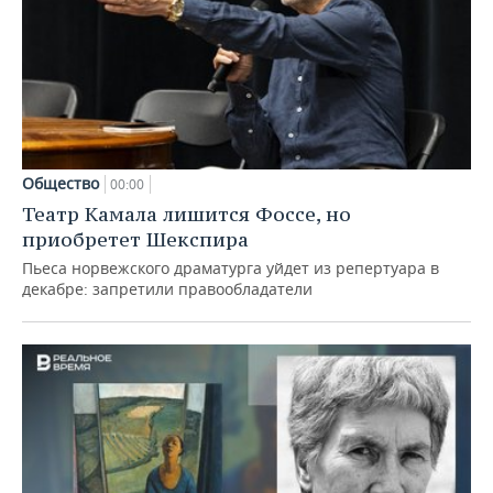
Общество
00:00
Театр Камала лишится Фоссе, но
приобретет Шекспира
Пьеса норвежского драматурга уйдет из репертуара в
декабре: запретили правообладатели