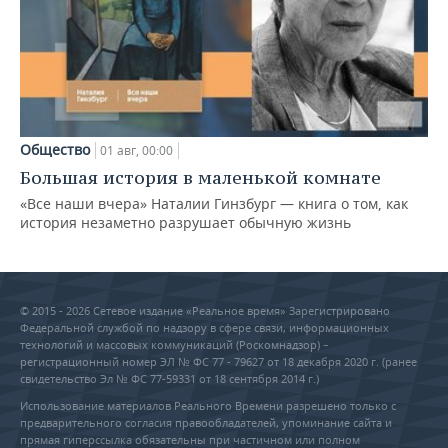
Общество
01 авг, 00:00
Большая история в маленькой комнате
«Все наши вчера» Наталии Гинзбург — книга о том, как
история незаметно разрушает обычную жизнь
© 2015 - 2026 Сетевое издание «Реальное время» Зарегистрировано
Федеральной службой по надзору в сфере связи, информационных
технологий и массовых коммуникаций (Роскомнадзор) –
регистрационный номер ЭЛ № ФС 77 - 79627 от 18 декабря 2020 г. (ранее
свидетельство Эл № ФС 77-59331 от 18 сентября 2014 г.)
Использование материалов Реального Времени разрешено только с
предварительного согласия правообладателей, упоминание сайта и
прямая гиперссылка обязательны при частичном или полном