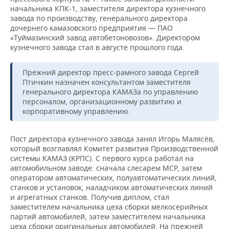
НЕФТЕХИМИЯ
начальника КПК-1, заместителя директора кузнечного
завода по производству, генерального директора
РОЗНИЧНАЯ ТОРГОВЛЯ
НОВОСТИ ТЕХНОЛОГИЙ
МЕРОПРИЯТИЯ
НЕФТЬ
дочернего камазовского предприятия — ПАО
«Туймазинский завод автобетоновозов». Директором
ТРАНСПОРТ
IT
НОВОСТИ МЕРОПРИЯТИЙ
СПОРТ
кузнечного завода стал в августе прошлого года.
ОПК
УСЛУГИ
МЕДИА
ВЫЕЗДНАЯ РЕДАКЦИЯ
НОВОСТИ СПОРТА
ОБЩЕСТВО
Прежний директор пресс-рамного завода Сергей
ЭНЕРГЕТИКА
Птичкин назначен консультантом заместителя
ТЕЛЕКОММУНИКАЦИИ
БИЗНЕС-БРАНЧИ
ФУТБОЛ
НОВОСТИ ОБЩЕСТВА
ФОТОГАЛЕРЕЯ
генерального директора КАМАЗа по управлению
персоналом, организационному развитию и
корпоративному управлению.
ONLINE-КОНФЕРЕНЦИИ
ХОККЕЙ
ВЛАСТЬ
СЮЖЕТЫ
ОТКРЫТАЯ ЛЕКЦИЯ
БАСКЕТБОЛ
ИНФРАСТРУКТУРА
СПРАВОЧНИК
Пост директора кузнечного завода занял Игорь Малясёв,
который возглавлял Комитет развития Производственной
системы КАМАЗ (КРПС). С первого курса работал на
ВОЛЕЙБОЛ
ИСТОРИЯ
СПИСОК ПЕРСОН
ПОЛНАЯ ВЕРСИЯ
автомобильном заводе: сначала слесарем МСР, затем
оператором автоматических, полуавтоматических линий,
КИБЕРСПОРТ
КУЛЬТУРА
СПИСОК КОМПАНИЙ
станков и установок, наладчиком автоматических линий
и агрегатных станков. Получив диплом, стал
заместителем начальника цеха сборки мелкосерийных
ФИГУРНОЕ КАТАНИЕ
МЕДИЦИНА
партий автомобилей, затем заместителем начальника
цеха сборки оригинальных автомобилей. На прежней