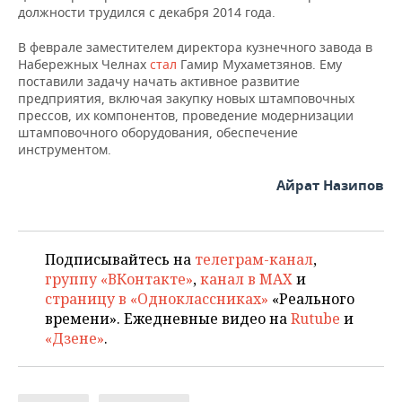
ВОДНЫЕ ВИДЫ СПОРТА
ОБРАЗОВАНИЕ
должности трудился с декабря 2014 года.
ХОККЕЙ С МЯЧОМ
ПРОИСШЕСТВИЯ
В феврале заместителем директора кузнечного завода в
Набережных Челнах
стал
Гамир Мухаметзянов. Ему
поставили задачу начать активное развитие
предприятия, включая закупку новых штамповочных
прессов, их компонентов, проведение модернизации
штамповочного оборудования, обеспечение
инструментом.
Айрат Назипов
Подписывайтесь на
телеграм-канал
,
группу «ВКонтакте»
,
канал в MAX
и
страницу в «Одноклассниках»
«Реального
времени». Ежедневные видео на
Rutube
и
«Дзене»
.