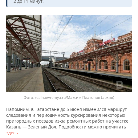
ВОДНЫЕ ВИДЫ СПОРТА
ОБРАЗОВАНИЕ
2 до 11 минут.
ХОККЕЙ С МЯЧОМ
ПРОИСШЕСТВИЯ
Фото: realnoevremya.ru/Максим Платонов (архив)
Напомним, в Татарстане до 5 июня изменился маршрут
следования и периодичность курсирования некоторых
пригородных поездов из-за ремонтных работ на участке
Казань — Зеленый Дол. Подробности можно прочитать
здесь
.