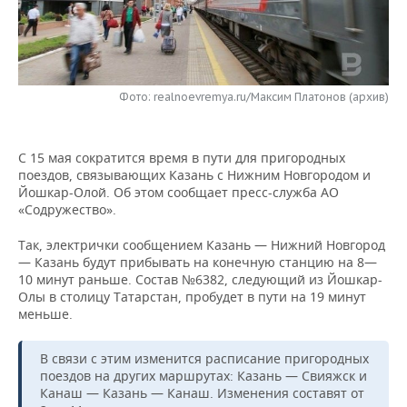
НЕФТЕХИМИЯ
РОЗНИЧНАЯ ТОРГОВЛЯ
НОВОСТИ ТЕХНОЛОГИЙ
МЕРОПРИЯТИЯ
НЕФТЬ
ТРАНСПОРТ
IT
НОВОСТИ МЕРОПРИЯТИЙ
СПОРТ
ОПК
Фото: realnoevremya.ru/Максим Платонов (архив)
УСЛУГИ
МЕДИА
ВЫЕЗДНАЯ РЕДАКЦИЯ
НОВОСТИ СПОРТА
ОБЩЕСТВО
ЭНЕРГЕТИКА
С 15 мая сократится время в пути для пригородных
ТЕЛЕКОММУНИКАЦИИ
БИЗНЕС-БРАНЧИ
ФУТБОЛ
НОВОСТИ ОБЩЕСТВА
ФОТОГАЛЕРЕЯ
поездов, связывающих Казань с Нижним Новгородом и
Йошкар-Олой. Об этом сообщает пресс-служба АО
ONLINE-КОНФЕРЕНЦИИ
ХОККЕЙ
ВЛАСТЬ
СЮЖЕТЫ
«Содружество».
ОТКРЫТАЯ ЛЕКЦИЯ
БАСКЕТБОЛ
ИНФРАСТРУКТУРА
СПРАВОЧНИК
Так, электрички сообщением Казань — Нижний Новгород
— Казань будут прибывать на конечную станцию на 8—
10 минут раньше. Состав №6382, следующий из Йошкар-
ВОЛЕЙБОЛ
ИСТОРИЯ
СПИСОК ПЕРСОН
ПОЛНАЯ ВЕРСИЯ
Олы в столицу Татарстан, пробудет в пути на 19 минут
меньше.
КИБЕРСПОРТ
КУЛЬТУРА
СПИСОК КОМПАНИЙ
В связи с этим изменится расписание пригородных
ФИГУРНОЕ КАТАНИЕ
МЕДИЦИНА
поездов на других маршрутах: Казань — Свияжск и
Канаш — Казань — Канаш. Изменения составят от