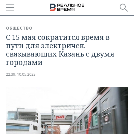
РЕГИОНЫ
ОБЩЕСТВО
С 15 мая сократится время в
БАШКОРТОСТАН
НОВОСТИ
пути для электричек,
ТАТАРСТАН
АНАЛИТИКА
связывающих Казань с двумя
городами
УДМУРТИЯ
НОВОСТИ АНАЛИТИКИ
ЭКОНОМИКА
22:39, 10.05.2023
ДЕКЛАРАЦИИ О ДОХОДАХ
НОВОСТИ ЭКОНОМИКИ
ПРОМЫШЛЕННОСТЬ
КОРОЛИ ГОСЗАКАЗА ПФО
ФИНАНСЫ
НОВОСТИ
НЕДВИЖИМОСТЬ
ПРОМЫШЛЕННОСТИ
ВУЗЫ ТАТАРСТАНА
БАНКИ
НОВОСТИ НЕДВИЖИМОСТИ
АВТО
АГРОПРОМ
КОМУ ПРИНАДЛЕЖАТ
БЮДЖЕТ
НОВОСТИ АВТО
БИЗНЕС
ТОРГОВЫЕ ЦЕНТРЫ
МАШИНОСТРОЕНИЕ
ТАТАРСТАНА
ИНВЕСТИЦИИ
НОВОСТИ БИЗНЕСА
ТЕХНОЛОГИИ