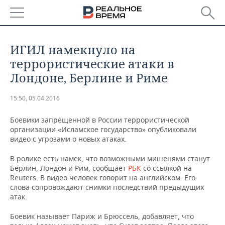
РЕГИОНЫ
​ИГИЛ намекнуло на
БАШКОРТОСТАН
НОВОСТИ
террористические атаки в
Лондоне, Берлине и Риме
ТАТАРСТАН
АНАЛИТИКА
15:50, 05.04.2016
УДМУРТИЯ
НОВОСТИ АНАЛИТИКИ
ЭКОНОМИКА
Боевики запрещенной в России террористической
ДЕКЛАРАЦИИ О ДОХОДАХ
НОВОСТИ ЭКОНОМИКИ
ПРОМЫШЛЕННОСТЬ
организации «Исламское государство» опубликовали
видео с угрозами о новых атаках.
КОРОЛИ ГОСЗАКАЗА ПФО
ФИНАНСЫ
НОВОСТИ
НЕДВИЖИМОСТЬ
В ролике есть намек, что возможными мишенями станут
ПРОМЫШЛЕННОСТИ
Берлин, Лондон и Рим, сообщает
РБК
со ссылкой на
ВУЗЫ ТАТАРСТАНА
БАНКИ
НОВОСТИ НЕДВИЖИМОСТИ
АВТО
Reuters. В видео человек говорит на английском. Его
АГРОПРОМ
слова сопровождают снимки последствий предыдущих
атак.
КОМУ ПРИНАДЛЕЖАТ
БЮДЖЕТ
НОВОСТИ АВТО
БИЗНЕС
ТОРГОВЫЕ ЦЕНТРЫ
МАШИНОСТРОЕНИЕ
ТАТАРСТАНА
Боевик называет Париж и Брюссель, добавляет, что
ИНВЕСТИЦИИ
НОВОСТИ БИЗНЕСА
ТЕХНОЛОГИИ