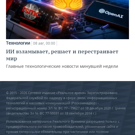
Технологии
08 авг, 00:00
ИИ взламывает, решает и перестраивает
мир
Главные технологические новости минувшей недели
© 2015 - 2026 Сетевое издание «Реальное время» Зарегистрировано
Федеральной службой по надзору в сфере связи, информационных
технологий и массовых коммуникаций (Роскомнадзор) –
регистрационный номер ЭЛ № ФС 77 - 79627 от 18 декабря 2020 г. (ранее
свидетельство Эл № ФС 77-59331 от 18 сентября 2014 г.)
Использование материалов Реального Времени разрешено только с
предварительного согласия правообладателей, упоминание сайта и
прямая гиперссылка обязательны при частичном или полном