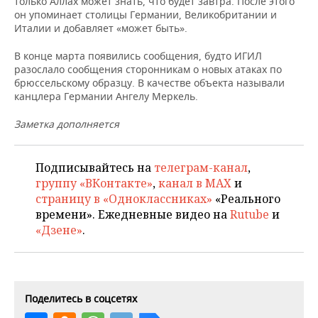
только Аллах может знать, что будет завтра. После этого
НЕФТЕХИМИЯ
он упоминает столицы Германии, Великобритании и
РОЗНИЧНАЯ ТОРГОВЛЯ
НОВОСТИ ТЕХНОЛОГИЙ
МЕРОПРИЯТИЯ
Италии и добавляет «может быть».
НЕФТЬ
В конце марта появились сообщения, будто ИГИЛ
ТРАНСПОРТ
IT
НОВОСТИ МЕРОПРИЯТИЙ
СПОРТ
разослало сообщения сторонникам о новых атаках по
ОПК
брюссельскому образцу. В качестве объекта называли
УСЛУГИ
МЕДИА
ВЫЕЗДНАЯ РЕДАКЦИЯ
НОВОСТИ СПОРТА
ОБЩЕСТВО
канцлера Германии Ангелу Меркель.
ЭНЕРГЕТИКА
Заметка дополняется
ТЕЛЕКОММУНИКАЦИИ
БИЗНЕС-БРАНЧИ
ФУТБОЛ
НОВОСТИ ОБЩЕСТВА
ФОТОГАЛЕРЕЯ
ONLINE-КОНФЕРЕНЦИИ
ХОККЕЙ
ВЛАСТЬ
СЮЖЕТЫ
Подписывайтесь на
телеграм-канал
,
группу «ВКонтакте»
,
канал в MAX
и
ОТКРЫТАЯ ЛЕКЦИЯ
БАСКЕТБОЛ
ИНФРАСТРУКТУРА
СПРАВОЧНИК
страницу в «Одноклассниках»
«Реального
времени». Ежедневные видео на
Rutube
и
ВОЛЕЙБОЛ
ИСТОРИЯ
СПИСОК ПЕРСОН
ПОЛНАЯ ВЕРСИЯ
«Дзене»
.
КИБЕРСПОРТ
КУЛЬТУРА
СПИСОК КОМПАНИЙ
ФИГУРНОЕ КАТАНИЕ
МЕДИЦИНА
Поделитесь в соцсетях