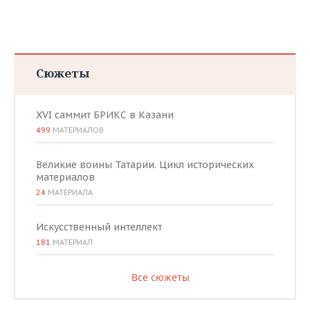
ВОДНЫЕ ВИДЫ СПОРТА
ОБРАЗОВАНИЕ
ХОККЕЙ С МЯЧОМ
ПРОИСШЕСТВИЯ
Сюжеты
XVI саммит БРИКС в Казани
499
МАТЕРИАЛОВ
Великие воины Татарии. Цикл исторических
материалов
24
МАТЕРИАЛА
Искусственный интеллект
181
МАТЕРИАЛ
Все сюжеты