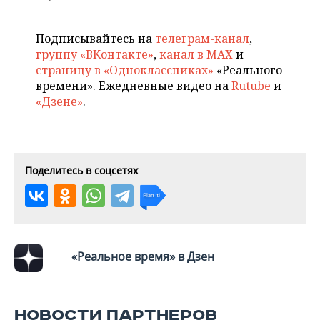
НЕФТЕХИМИЯ
РОЗНИЧНАЯ ТОРГОВЛЯ
НОВОСТИ ТЕХНОЛОГИЙ
МЕРОПРИЯТИЯ
НЕФТЬ
Подписывайтесь на
телеграм-канал
,
группу «ВКонтакте»
,
канал в MAX
и
ТРАНСПОРТ
IT
НОВОСТИ МЕРОПРИЯТИЙ
СПОРТ
страницу в «Одноклассниках»
«Реального
ОПК
времени». Ежедневные видео на
Rutube
и
УСЛУГИ
МЕДИА
ВЫЕЗДНАЯ РЕДАКЦИЯ
НОВОСТИ СПОРТА
ОБЩЕСТВО
«Дзене»
.
ЭНЕРГЕТИКА
ТЕЛЕКОММУНИКАЦИИ
БИЗНЕС-БРАНЧИ
ФУТБОЛ
НОВОСТИ ОБЩЕСТВА
ФОТОГАЛЕРЕЯ
ONLINE-КОНФЕРЕНЦИИ
ХОККЕЙ
ВЛАСТЬ
СЮЖЕТЫ
Поделитесь в соцсетях
ОТКРЫТАЯ ЛЕКЦИЯ
БАСКЕТБОЛ
ИНФРАСТРУКТУРА
СПРАВОЧНИК
ВОЛЕЙБОЛ
ИСТОРИЯ
СПИСОК ПЕРСОН
ПОЛНАЯ ВЕРСИЯ
«Реальное время» в Дзен
КИБЕРСПОРТ
КУЛЬТУРА
СПИСОК КОМПАНИЙ
ФИГУРНОЕ КАТАНИЕ
МЕДИЦИНА
НОВОСТИ ПАРТНЕРОВ