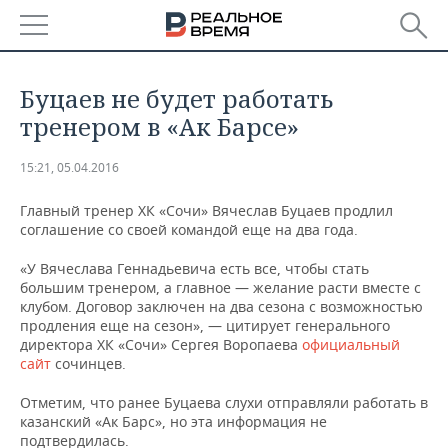
РЕГИОНЫ
Буцаев не будет работать
БАШКОРТОСТАН
НОВОСТИ
тренером в «Ак Барсе»
ТАТАРСТАН
АНАЛИТИКА
15:21, 05.04.2016
УДМУРТИЯ
НОВОСТИ АНАЛИТИКИ
ЭКОНОМИКА
Главный тренер ХК «Сочи» Вячеслав Буцаев продлил
соглашение со своей командой еще на два года.
ДЕКЛАРАЦИИ О ДОХОДАХ
НОВОСТИ ЭКОНОМИКИ
ПРОМЫШЛЕННОСТЬ
«У Вячеслава Геннадьевича есть все, чтобы стать
большим тренером, а главное — желание расти вместе с
КОРОЛИ ГОСЗАКАЗА ПФО
ФИНАНСЫ
НОВОСТИ
НЕДВИЖИМОСТЬ
клубом. Договор заключен на два сезона с возможностью
ПРОМЫШЛЕННОСТИ
продления еще на сезон», — цитирует генерального
директора ХК «Сочи» Сергея Воропаева
официальный
ВУЗЫ ТАТАРСТАНА
БАНКИ
НОВОСТИ НЕДВИЖИМОСТИ
АВТО
АГРОПРОМ
сайт
сочинцев.
КОМУ ПРИНАДЛЕЖАТ
БЮДЖЕТ
НОВОСТИ АВТО
БИЗНЕС
Отметим, что ранее Буцаева слухи отправляли работать в
ТОРГОВЫЕ ЦЕНТРЫ
МАШИНОСТРОЕНИЕ
казанский «Ак Барс», но эта информация не
ТАТАРСТАНА
ИНВЕСТИЦИИ
НОВОСТИ БИЗНЕСА
ТЕХНОЛОГИИ
подтвердилась.