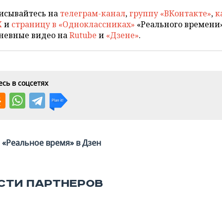
исывайтесь на
телеграм-канал
,
группу «ВКонтакте»
,
к
X
и
страницу в «Одноклассниках»
«Реального времени»
невные видео на
Rutube
и
«Дзене»
.
сь в соцсетях
«Реальное время» в Дзен
СТИ ПАРТНЕРОВ