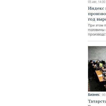
05 авг, 14:30
Индекс
произво
год выр
При этом 
половины
производс
Бизнес
00
Татарст