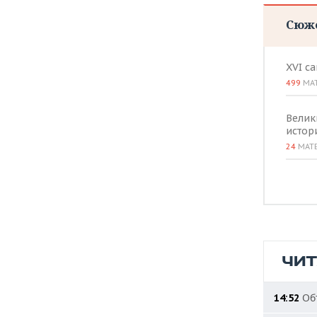
ВОДНЫЕ ВИДЫ СПОРТА
ОБРАЗОВАНИЕ
Сюж
ХОККЕЙ С МЯЧОМ
ПРОИСШЕСТВИЯ
XVI с
499
МА
Велик
истор
24
МАТ
ЧИ
Объ
14:52