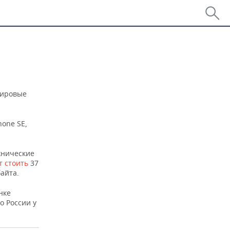
мировые
hone SE,
хнические
т стоить
37
байта.
нке
о России у