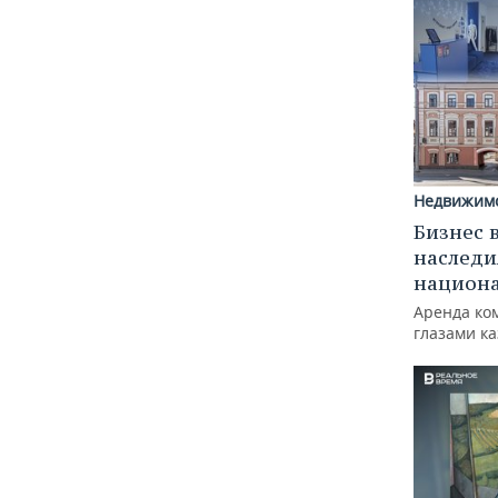
Недвижим
Бизнес 
наследи
национ
Аренда ко
глазами к