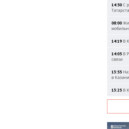
С р
14:50
Татарст
Жит
08:00
мобильн
В К
14:19
В Р
14:05
связи
Наз
13:55
в Казан
В К
13:25