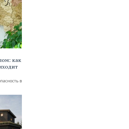
лом: как
иходит
пасность в