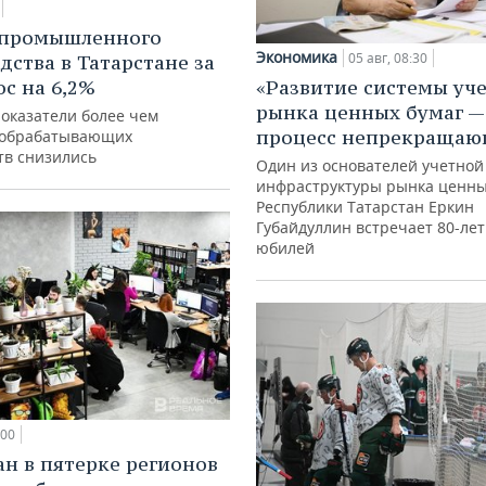
 промышленного
Экономика
05 авг, 08:30
дства в Татарстане за
ос на 6,2%
«Развитие системы уч
рынка ценных бумаг —
показатели более чем
процесс непрекращаю
 обрабатывающих
тв снизились
Один из основателей учетной
инфраструктуры рынка ценны
Республики Татарстан Еркин
Губайдуллин встречает 80-ле
юбилей
:00
ан в пятерке регионов