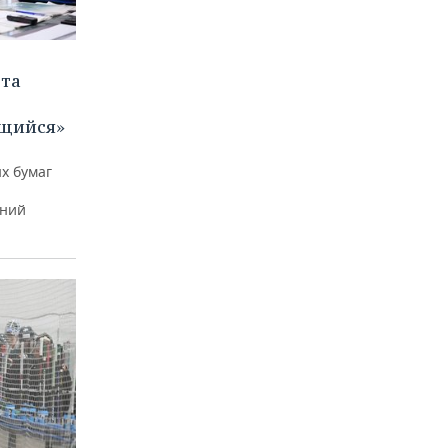
ета
щийся»
х бумаг
тний