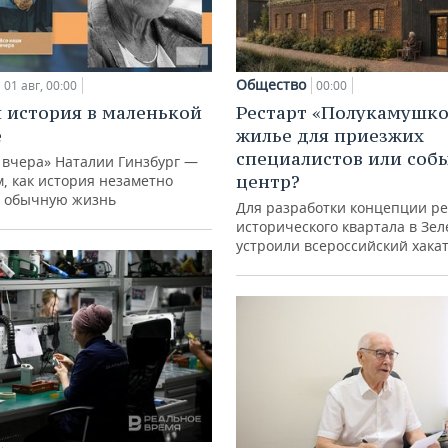
Общество
01 авг, 00:00
00:00
 история в маленькой
Рестарт «Полукамушко
е
жилье для приезжих
специалистов или со
 вчера» Наталии Гинзбург —
центр?
м, как история незаметно
 обычную жизнь
Для разработки концепции р
исторического квартала в Зе
устроили всероссийский хака