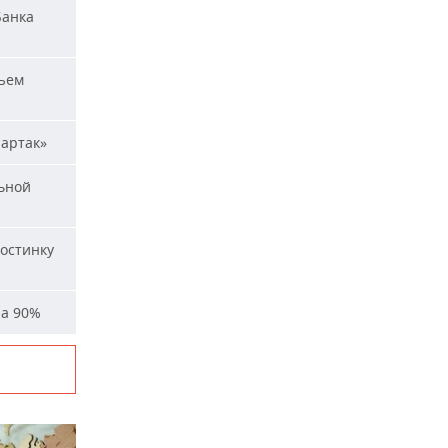
Банка
ъем
партак»
ьной
остинку
на 90%