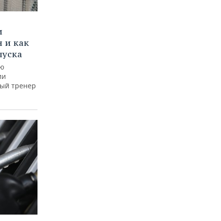
и
 и как
пуска
ую
ии
ный тренер