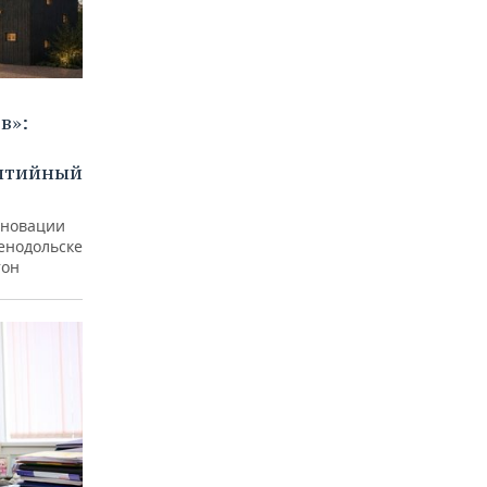
в»:
бытийный
еновации
ленодольске
тон