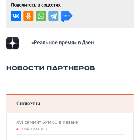
ВОДНЫЕ ВИДЫ СПОРТА
ОБРАЗОВАНИЕ
Поделитесь в соцсетях
ХОККЕЙ С МЯЧОМ
ПРОИСШЕСТВИЯ
«Реальное время» в Дзен
НОВОСТИ ПАРТНЕРОВ
Сюжеты
XVI саммит БРИКС в Казани
499
МАТЕРИАЛОВ