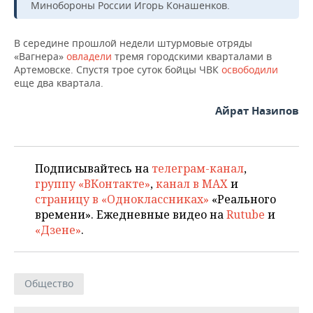
НЕФТЕХИМИЯ
Минобороны России Игорь Конашенков.
РОЗНИЧНАЯ ТОРГОВЛЯ
НОВОСТИ ТЕХНОЛОГИЙ
МЕРОПРИЯТИЯ
НЕФТЬ
В середине прошлой недели штурмовые отряды
«Вагнера»
овладели
тремя городскими кварталами в
ТРАНСПОРТ
IT
НОВОСТИ МЕРОПРИЯТИЙ
СПОРТ
ОПК
Артемовске. Спустя трое суток бойцы ЧВК
освободили
еще два квартала.
УСЛУГИ
МЕДИА
ВЫЕЗДНАЯ РЕДАКЦИЯ
НОВОСТИ СПОРТА
ОБЩЕСТВО
ЭНЕРГЕТИКА
Айрат Назипов
ТЕЛЕКОММУНИКАЦИИ
БИЗНЕС-БРАНЧИ
ФУТБОЛ
НОВОСТИ ОБЩЕСТВА
ФОТОГАЛЕРЕЯ
ONLINE-КОНФЕРЕНЦИИ
ХОККЕЙ
ВЛАСТЬ
СЮЖЕТЫ
Подписывайтесь на
телеграм-канал
,
группу «ВКонтакте»
,
канал в MAX
и
ОТКРЫТАЯ ЛЕКЦИЯ
БАСКЕТБОЛ
ИНФРАСТРУКТУРА
СПРАВОЧНИК
страницу в «Одноклассниках»
«Реального
времени». Ежедневные видео на
Rutube
и
ВОЛЕЙБОЛ
ИСТОРИЯ
СПИСОК ПЕРСОН
ПОЛНАЯ ВЕРСИЯ
«Дзене»
.
КИБЕРСПОРТ
КУЛЬТУРА
СПИСОК КОМПАНИЙ
ФИГУРНОЕ КАТАНИЕ
МЕДИЦИНА
Общество