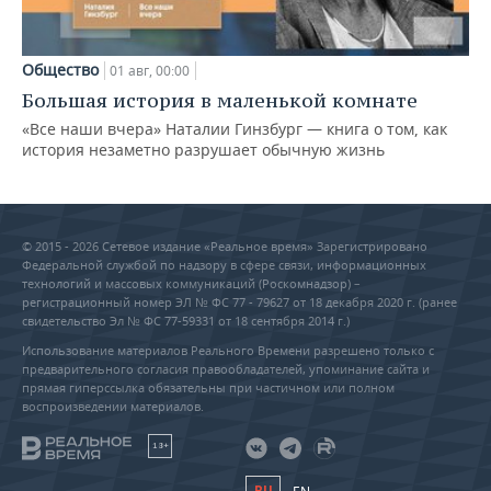
Общество
01 авг, 00:00
Большая история в маленькой комнате
«Все наши вчера» Наталии Гинзбург — книга о том, как
история незаметно разрушает обычную жизнь
© 2015 - 2026 Сетевое издание «Реальное время» Зарегистрировано
Федеральной службой по надзору в сфере связи, информационных
технологий и массовых коммуникаций (Роскомнадзор) –
регистрационный номер ЭЛ № ФС 77 - 79627 от 18 декабря 2020 г. (ранее
свидетельство Эл № ФС 77-59331 от 18 сентября 2014 г.)
Использование материалов Реального Времени разрешено только с
предварительного согласия правообладателей, упоминание сайта и
прямая гиперссылка обязательны при частичном или полном
воспроизведении материалов.
18+
RU