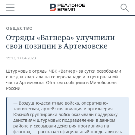
РЕГИОНЫ
ОБЩЕСТВО
Отряды «Вагнера» улучшили
БАШКОРТОСТАН
НОВОСТИ
свои позиции в Артемовске
ТАТАРСТАН
АНАЛИТИКА
15:13, 17.04.2023
УДМУРТИЯ
НОВОСТИ АНАЛИТИКИ
ЭКОНОМИКА
Штурмовые отряды ЧВК «Вагнер» за сутки освободили
еще два квартала на северо-западе и в центральной
ДЕКЛАРАЦИИ О ДОХОДАХ
НОВОСТИ ЭКОНОМИКИ
ПРОМЫШЛЕННОСТЬ
части Артемовска. Об этом сообщили в Минобороны
России.
КОРОЛИ ГОСЗАКАЗА ПФО
ФИНАНСЫ
НОВОСТИ
НЕДВИЖИМОСТЬ
ПРОМЫШЛЕННОСТИ
— Воздушно-десантные войска, оперативно-
ВУЗЫ ТАТАРСТАНА
БАНКИ
НОВОСТИ НЕДВИЖИМОСТИ
АВТО
тактическая, армейская авиация и артиллерия
АГРОПРОМ
Южной группировки войск оказывали поддержку
КОМУ ПРИНАДЛЕЖАТ
БЮДЖЕТ
НОВОСТИ АВТО
БИЗНЕС
действиям штурмовых подразделений в данном
ТОРГОВЫЕ ЦЕНТРЫ
МАШИНОСТРОЕНИЕ
районе и сковывали действия противника на
ТАТАРСТАНА
флангах, — рассказал официальный представитель
ИНВЕСТИЦИИ
НОВОСТИ БИЗНЕСА
ТЕХНОЛОГИИ