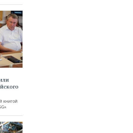
или
ийского
й книгой
SG»