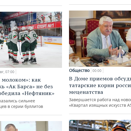
Общество
00:00
вг, 07:00
В Доме приемов обсуд
с молоком»: как
татарские корни росс
ь «Ак Барса» не без
меценатства
обедила «Нефтяник»
Завершается работа над ново
казались сильнее
«Квартал изящных искусств A
цев в серии буллитов