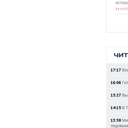
истор
24
МАТ
ЧИ
Вла
17:17
Гот
16:06
Выс
15:27
В Т
14:15
Мин
13:38
ледовым