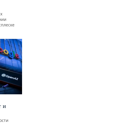
ах
нии
сплеске
т и
ости