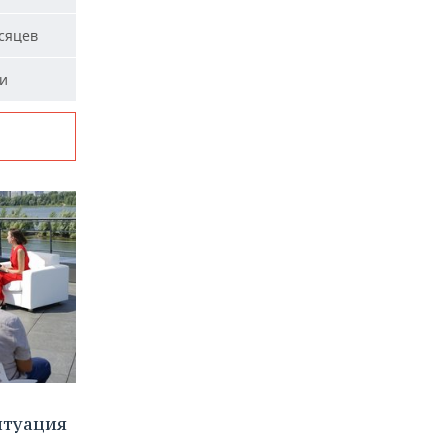
сяцев
ми
итуация