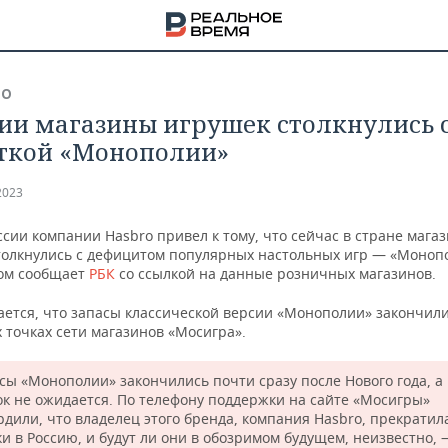
ВО
сии магазины игрушек столкнулись 
ткой «Монополии»
2023
ссии компании Hasbro привел к тому, что сейчас в стране мага
толкнулись с дефицитом популярных настольных игр — «Моноп
том сообщает
РБК
со ссылкой на данные розничных магазинов.
ается, что запасы классической версии «Монополии» закончили
 точках сети магазинов «Мосигра».
сы «Монополии» закончились почти сразу после Нового года, а
НА
ок не ожидается. По телефону поддержки на сайте «Мосигры»
рдили, что владелец этого бренда, компания Hasbro, прекратил
ки в Россию, и будут ли они в обозримом будущем, неизвестно, 