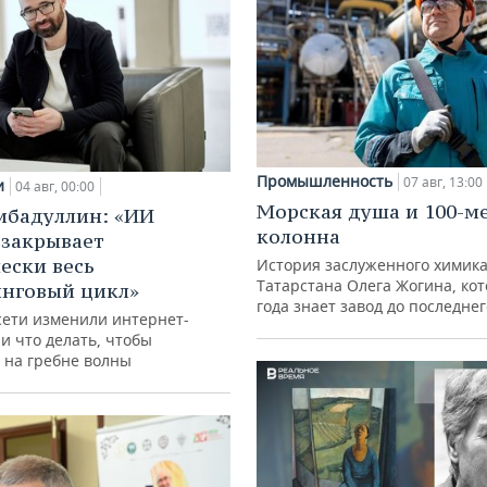
Промышленность
07 авг, 13:00
и
04 авг, 00:00
Морская душа и 100-м
ибадуллин: «ИИ
колонна
 закрывает
ески весь
История заслуженного химик
Татарстана Олега Жогина, ко
нговый цикл»
года знает завод до последне
сети изменили интернет-
и что делать, чтобы
 на гребне волны