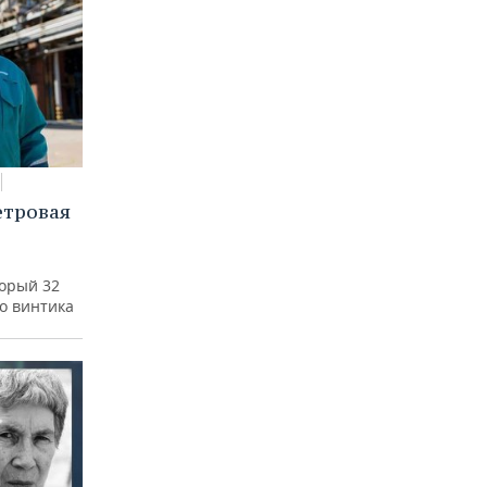
етровая
а
торый 32
го винтика