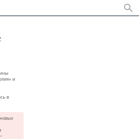
с
зины
олия» и
сь в
 новых
а
—