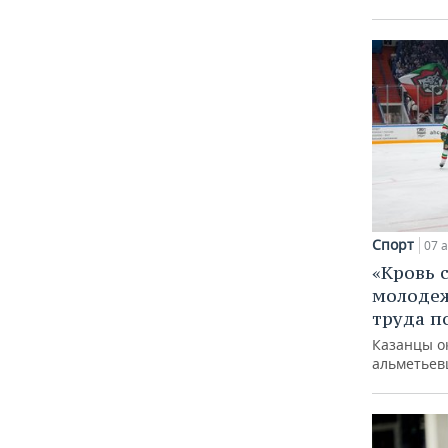
Спорт
07 а
«Кровь 
молодеж
труда п
Казанцы о
альметьев