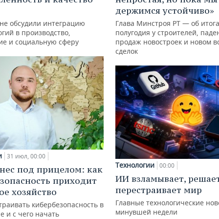
держимся устойчиво»
ане обсудили интеграцию
Глава Минстроя РТ — об итог
гий в производство,
полугодия у строителей, паде
ие и социальную сферу
продаж новостроек и новом в
сделок
и
31 июл, 00:00
Технологии
00:00
нес под прицелом: как
ИИ взламывает, решае
зопасность приходит
перестраивает мир
кое хозяйство
Главные технологические нов
траивать кибербезопасность в
минувшей недели
е и с чего начать