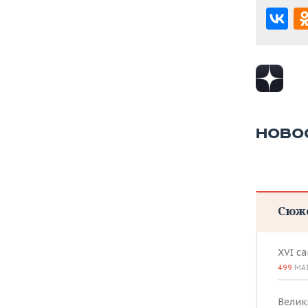
ВОДНЫЕ ВИДЫ СПОРТА
ОБРАЗОВАНИЕ
ХОККЕЙ С МЯЧОМ
ПРОИСШЕСТВИЯ
НОВО
Сюж
XVI с
499
МА
Велик