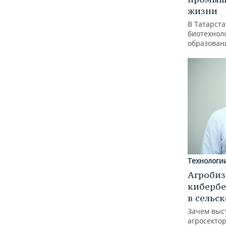
жизни
В Татарст
биотехноло
образован
Технологи
Агробиз
кибербе
в сельс
Зачем выс
агросектор