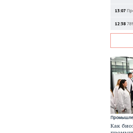
Про
13:07
78%
12:38
Промышле
Как био
промышл