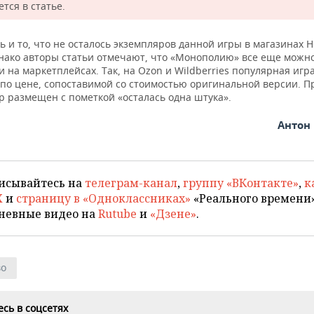
тся в статье.
 и то, что не осталось экземпляров данной игры в магазинах 
нако авторы статьи отмечают, что «Монополию» все еще можн
 на маркетплейсах. Так, на Ozon и Wildberries популярная игр
 по цене, сопоставимой со стоимостью оригинальной версии. П
р размещен с пометкой «осталась одна штука».
Антон
исывайтесь на
телеграм-канал
,
группу «ВКонтакте»
,
к
X
и
страницу в «Одноклассниках»
«Реального времени»
невные видео на
Rutube
и
«Дзене»
.
во
сь в соцсетях