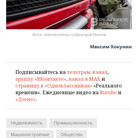
Фото: realnoevremya.ru/Дмитрий Резнов
Максим Кокунин
Подписывайтесь на
телеграм-канал
,
группу «ВКонтакте»
,
канал в MAX
и
страницу в «Одноклассниках»
«Реального
времени». Ежедневные видео на
Rutube
и
«Дзене»
.
Недвижимость
Промышленность
Машиностроение
Общество