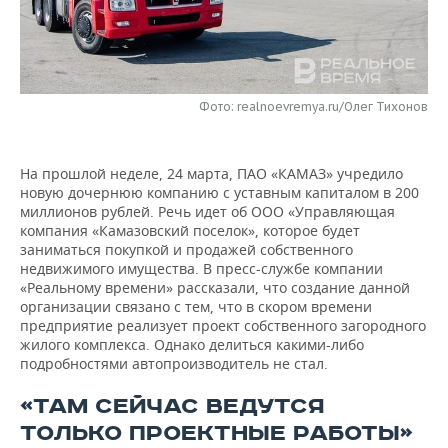
НЕФТЕХИМИЯ
РОЗНИЧНАЯ ТОРГОВЛЯ
НОВОСТИ ТЕХНОЛОГИЙ
МЕРОПРИЯТИЯ
НЕФТЬ
ТРАНСПОРТ
IT
НОВОСТИ МЕРОПРИЯТИЙ
СПОРТ
ОПК
Фото: realnoevremya.ru/Олег Тихонов
УСЛУГИ
МЕДИА
ВЫЕЗДНАЯ РЕДАКЦИЯ
НОВОСТИ СПОРТА
ОБЩЕСТВО
ЭНЕРГЕТИКА
На прошлой неделе, 24 марта, ПАО «КАМАЗ» учредило
ТЕЛЕКОММУНИКАЦИИ
БИЗНЕС-БРАНЧИ
ФУТБОЛ
НОВОСТИ ОБЩЕСТВА
ФОТОГАЛЕРЕЯ
новую дочернюю компанию с уставным капиталом в 200
миллионов рублей. Речь идет об ООО «Управляющая
ONLINE-КОНФЕРЕНЦИИ
ХОККЕЙ
ВЛАСТЬ
СЮЖЕТЫ
компания «Камазовский поселок», которое будет
заниматься покупкой и продажей собственного
ОТКРЫТАЯ ЛЕКЦИЯ
БАСКЕТБОЛ
ИНФРАСТРУКТУРА
СПРАВОЧНИК
недвижимого имущества. В пресс-службе компании
«Реальному времени» рассказали, что создание данной
организации связано с тем, что в скором времени
ВОЛЕЙБОЛ
ИСТОРИЯ
СПИСОК ПЕРСОН
ПОЛНАЯ ВЕРСИЯ
предприятие реализует проект собственного загородного
жилого комплекса. Однако делиться какими-либо
КИБЕРСПОРТ
КУЛЬТУРА
СПИСОК КОМПАНИЙ
подробностями автопроизводитель не стал.
«ТАМ СЕЙЧАС ВЕДУТСЯ
ФИГУРНОЕ КАТАНИЕ
МЕДИЦИНА
ТОЛЬКО ПРОЕКТНЫЕ РАБОТЫ»