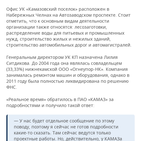
ВОДНЫЕ ВИДЫ СПОРТА
ОБРАЗОВАНИЕ
Офис УК «Камазовский поселок» расположен в
Набережных Челнах на Автозаводском проспекте. Стоит
ХОККЕЙ С МЯЧОМ
ПРОИСШЕСТВИЯ
отметить, что к основным видам деятельности
организации также относятся: лесозаготовки,
распределение воды для питьевых и промышленных
нужд, строительство жилых и нежилых зданий,
строительство автомобильных дорог и автомагистралей.
Генеральным директором УК КП назначена Лилия
Ситдикова. До 2004 года она являлась совладельцем
(33,33%) нижнекамской ООО «Огнеупор-НК». Компания
занималась ремонтом машин и оборудования, однако в
2011 году была полностью ликвидирована по решению
ФНС.
«Реальное время» обратилось в ПАО «КАМАЗ» за
подробностями и получило такой ответ:
— У нас будет отдельное сообщение по этому
поводу, поэтому я сейчас не готов подробности
какие-то сказать. Там сейчас ведутся только
проектные работы. Но, действительно, у КАМАЗа