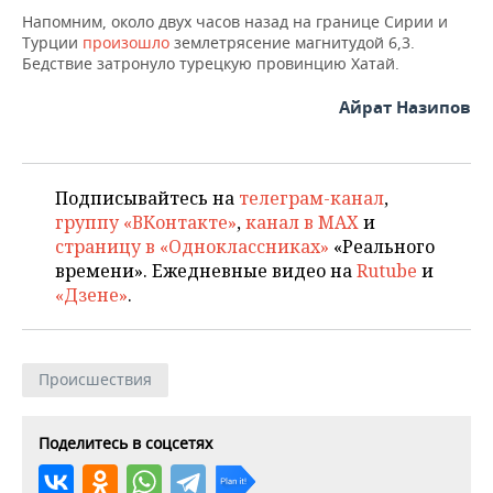
ВОДНЫЕ ВИДЫ СПОРТА
ОБРАЗОВАНИЕ
Напомним, около двух часов назад на границе Сирии и
Турции
произошло
землетрясение магнитудой 6,3.
ХОККЕЙ С МЯЧОМ
ПРОИСШЕСТВИЯ
Бедствие затронуло турецкую провинцию Хатай.
Айрат Назипов
Подписывайтесь на
телеграм-канал
,
группу «ВКонтакте»
,
канал в MAX
и
страницу в «Одноклассниках»
«Реального
времени». Ежедневные видео на
Rutube
и
«Дзене»
.
Происшествия
Поделитесь в соцсетях