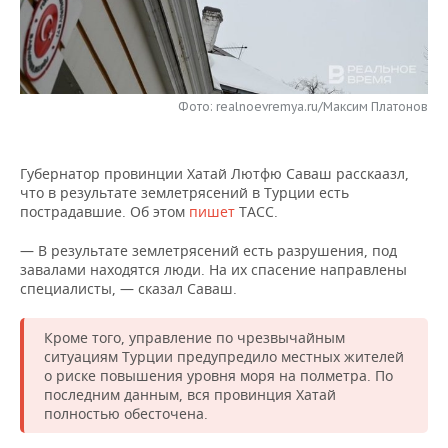
НЕФТЕХИМИЯ
РОЗНИЧНАЯ ТОРГОВЛЯ
НОВОСТИ ТЕХНОЛОГИЙ
МЕРОПРИЯТИЯ
НЕФТЬ
ТРАНСПОРТ
IT
НОВОСТИ МЕРОПРИЯТИЙ
СПОРТ
ОПК
Фото: realnoevremya.ru/Максим Платонов
УСЛУГИ
МЕДИА
ВЫЕЗДНАЯ РЕДАКЦИЯ
НОВОСТИ СПОРТА
ОБЩЕСТВО
ЭНЕРГЕТИКА
Губернатор провинции Хатай Лютфю Саваш расскаазл,
ТЕЛЕКОММУНИКАЦИИ
БИЗНЕС-БРАНЧИ
ФУТБОЛ
НОВОСТИ ОБЩЕСТВА
ФОТОГАЛЕРЕЯ
что в результате землетрясений в Турции есть
пострадавшие. Об этом
пишет
ТАСС.
ONLINE-КОНФЕРЕНЦИИ
ХОККЕЙ
ВЛАСТЬ
СЮЖЕТЫ
— В результате землетрясений есть разрушения, под
ОТКРЫТАЯ ЛЕКЦИЯ
БАСКЕТБОЛ
ИНФРАСТРУКТУРА
СПРАВОЧНИК
завалами находятся люди. На их спасение направлены
специалисты, — сказал Саваш.
ВОЛЕЙБОЛ
ИСТОРИЯ
СПИСОК ПЕРСОН
ПОЛНАЯ ВЕРСИЯ
Кроме того, управление по чрезвычайным
ситуациям Турции предупредило местных жителей
КИБЕРСПОРТ
КУЛЬТУРА
СПИСОК КОМПАНИЙ
о риске повышения уровня моря на полметра. По
последним данным, вся провинция Хатай
ФИГУРНОЕ КАТАНИЕ
МЕДИЦИНА
полностью обесточена.