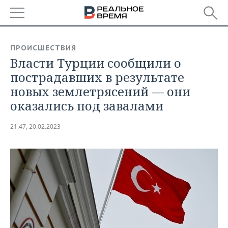
РЕГИОНЫ
ПРОИСШЕСТВИЯ
Власти Турции сообщили о
БАШКОРТОСТАН
НОВОСТИ
пострадавших в результате
ТАТАРСТАН
АНАЛИТИКА
новых землетрясений — они
оказались под завалами
УДМУРТИЯ
НОВОСТИ АНАЛИТИКИ
ЭКОНОМИКА
21:47, 20.02.2023
ДЕКЛАРАЦИИ О ДОХОДАХ
НОВОСТИ ЭКОНОМИКИ
ПРОМЫШЛЕННОСТЬ
КОРОЛИ ГОСЗАКАЗА ПФО
ФИНАНСЫ
НОВОСТИ
НЕДВИЖИМОСТЬ
ПРОМЫШЛЕННОСТИ
ВУЗЫ ТАТАРСТАНА
БАНКИ
НОВОСТИ НЕДВИЖИМОСТИ
АВТО
АГРОПРОМ
КОМУ ПРИНАДЛЕЖАТ
БЮДЖЕТ
НОВОСТИ АВТО
БИЗНЕС
ТОРГОВЫЕ ЦЕНТРЫ
МАШИНОСТРОЕНИЕ
ТАТАРСТАНА
ИНВЕСТИЦИИ
НОВОСТИ БИЗНЕСА
ТЕХНОЛОГИИ