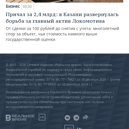
Бизнес
00:00
Причал за 2,4 млрд: в Казани развернулась
борьба за главный актив Локомотива
От сделки за 100 рублей до снятия с учета: многолетний
спор за объект, чья стоимость намного выше
государственной оценки
© 2015 - 2026 Сетевое издание «Реальное время» Зарегистрировано
Федеральной службой по надзору в сфере связи, информационных
технологий и массовых коммуникаций (Роскомнадзор) –
регистрационный номер ЭЛ № ФС 77 - 79627 от 18 декабря 2020 г. (ранее
свидетельство Эл № ФС 77-59331 от 18 сентября 2014 г.)
Использование материалов Реального Времени разрешено только с
предварительного согласия правообладателей, упоминание сайта и
прямая гиперссылка обязательны при частичном или полном
воспроизведении материалов.
18+
RU