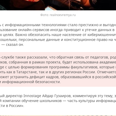
Фото: realnoevremya.ru
ь с информационными технологиями стало престижно и выгодн
льзование онлайн-сервисов иногда приводит к утечке данных в
х целях. Важно обезопасить наше население от кибермошенни
кошельки, персональные данные и конституционное право на 
 — сказал он.
-службе также рассказали, что обратная связь от педагогов, ро
иков, собранная в рамках проекта, будет использована академи
age с целью формирования программы факультативов, которые 
ть как в Татарстане, так и в других регионах России. Отмечаетс
может устранить дефицит кадров, образовавшийся в российской
и информационной безопасности.
й директор Innostage Айдар Гузаиров, комментируя эту тему, 
й компании обучение школьников — часть культуры информац
ти в России».