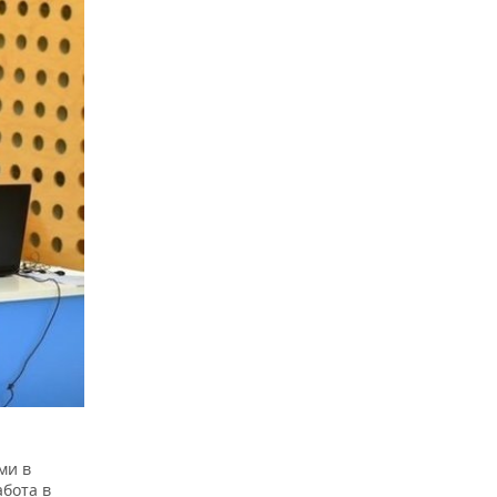
ми в
абота в