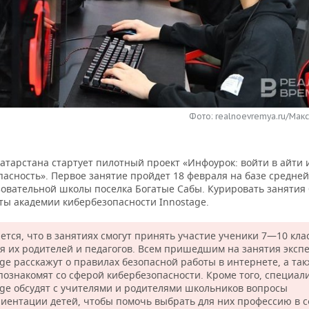
Фото: realnoevremya.ru/Мак
атарстана стартует пилотный проект «Инфоурок: войти в айти и
асность». Первое занятие пройдет 18 февраля на базе средней
овательной школы поселка Богатые Сабы. Курировать занятия 
ты академии кибербезопасности Innostage.
ется, что в занятиях смогут принять участие ученики 7—10 кла
я их родителей и педагогов. Всем пришедшим на занятия эксп
age расскажут о правилах безопасной работы в интернете, а та
познакомят со сферой кибербезопасности. Кроме того, специал
age обсудят с учителями и родителями школьников вопросы
иентации детей, чтобы помочь выбрать для них профессию в 