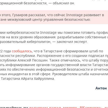
ормационной безопасности, — объяснил он.
этого, Гузаиров рассказал, что сейчас Innostage развивает в
тане межвузовский центр управления безопасностью:
мии кибербезопасности Innostage мы помогаем готовить проф
тов на всех уровнях образования: разрабатываем собственные 
бразовательный киберполигон, — заключил эксперт.
22 года
сообщалось
, что в Татарстане сформировали штаб по
пасности республики. Распоряжение о его создании подписал 
еспублики Алексей Песошин. Также отмечалось, что штабу пор
ать информирование органов государственной власти Татарста
иях по обеспечению информационной безопасности и отчетнос
ных инцидентах в этой сфере. Руководителем штаба назначили
Татарстана Айрата Хайруллина.
Антон
исывайтесь на
телеграм-канал
,
группу «ВКонтакте»
,
к