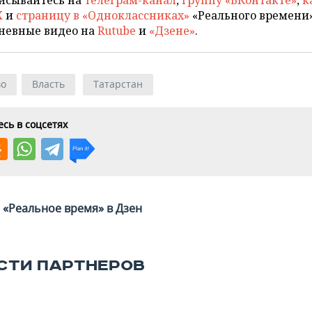
X
и
страницу в «Одноклассниках»
«Реального времени»
невные видео на
Rutube
и
«Дзене»
.
во
Власть
Татарстан
сь в соцсетях
«Реальное время» в Дзен
СТИ ПАРТНЕРОВ