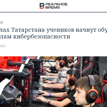
ВО
лах Татарстана учеников начнут об
лам кибербезопасности
2023
НА