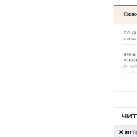
Сюж
XVI с
499
МА
Велик
истор
24
МАТ
ЧИ
Пр
06 авг