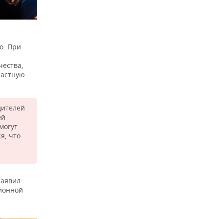
о. При
чества,
частную
дителей
ей
могут
я, что
заявил:
ионной