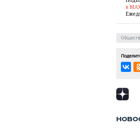
в MA
Ежед
Общест
Поделите
НОВО