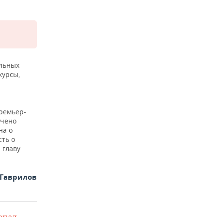
ильных
курсы,
премьер-
учено
на о
ть о
 главу
 Гаврилов
анал