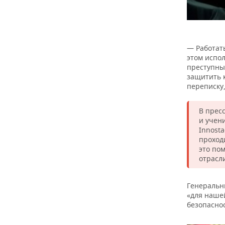
— Работат
этом испо
преступны
защитить 
переписку,
В пресс
и учен
Innost
проходи
это по
отрасл
Генеральны
«для наше
безопаснос