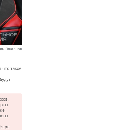
сим Платонов
 что такое
будут
ссов,
ерты
кже
исты
сфере