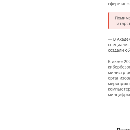
сфере инф
Помимо 
Татарс
— В Акаде
специалис
создали о
В июне 20
кибербезо
министр р
организов
мероприят
компьютер
минцифры 
Подп