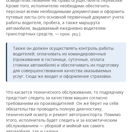
освидетельствование на право осуществлять перевозки.
ВОДНЫЕ ВИДЫ СПОРТА
ОБРАЗОВАНИЕ
Кроме того, исполнителю необходимо обеспечить
персонал всеми необходимыми документами и оформить
ХОККЕЙ С МЯЧОМ
ПРОИСШЕСТВИЯ
путевые листы (это основной первичный документ учета
работы водителя, пробега, а также маршрута
автомобиля, выдаваемый ежедневно водителям
транспортных средств, —
.).
прим. ред
Также он должен осуществлять контроль работы
водителей, оплачивать их командировочные
(проживание в гостинице, суточные, оплата
стоянки автомобиля) и обеспечивать их подготовку
для совершенствования качества оказываемых
услуг. Сюда же входит и оформление страховки.
Что касается технического обслуживания, то подрядчику
предстоит следить за качеством машин согласно
требованиям их производителей. Он же берет на себя
обязательства проводить полную диагностику,
технический осмотр и ремонт автотранспорта. Помимо
этого, исполнитель будет следить и за косметическим
обслуживанием — уборкой и мойкой как самого
автомобиля, так и салона.