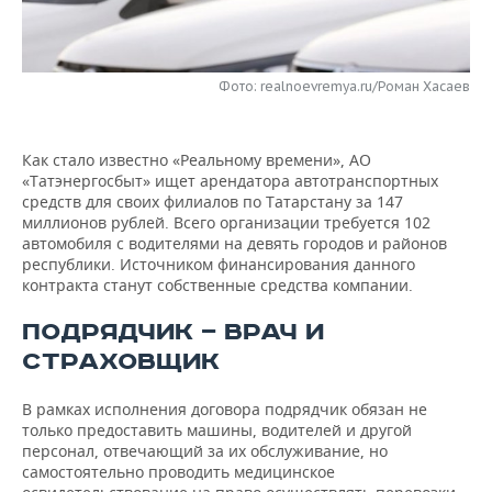
НЕФТЕХИМИЯ
РОЗНИЧНАЯ ТОРГОВЛЯ
НОВОСТИ ТЕХНОЛОГИЙ
МЕРОПРИЯТИЯ
НЕФТЬ
Фото: realnoevremya.ru/Роман Хасаев
ТРАНСПОРТ
IT
НОВОСТИ МЕРОПРИЯТИЙ
СПОРТ
ОПК
УСЛУГИ
МЕДИА
ВЫЕЗДНАЯ РЕДАКЦИЯ
НОВОСТИ СПОРТА
ОБЩЕСТВО
ЭНЕРГЕТИКА
Как стало известно «Реальному времени», АО
«Татэнергосбыт» ищет арендатора автотранспортных
ТЕЛЕКОММУНИКАЦИИ
БИЗНЕС-БРАНЧИ
ФУТБОЛ
НОВОСТИ ОБЩЕСТВА
ФОТОГАЛЕРЕЯ
средств для своих филиалов по Татарстану за 147
миллионов рублей. Всего организации требуется 102
ONLINE-КОНФЕРЕНЦИИ
ХОККЕЙ
ВЛАСТЬ
СЮЖЕТЫ
автомобиля с водителями на девять городов и районов
республики. Источником финансирования данного
контракта станут собственные средства компании.
ОТКРЫТАЯ ЛЕКЦИЯ
БАСКЕТБОЛ
ИНФРАСТРУКТУРА
СПРАВОЧНИК
ПОДРЯДЧИК — ВРАЧ И
ВОЛЕЙБОЛ
ИСТОРИЯ
СПИСОК ПЕРСОН
ПОЛНАЯ ВЕРСИЯ
СТРАХОВЩИК
КИБЕРСПОРТ
КУЛЬТУРА
СПИСОК КОМПАНИЙ
В рамках исполнения договора подрядчик обязан не
только предоставить машины, водителей и другой
ФИГУРНОЕ КАТАНИЕ
МЕДИЦИНА
персонал, отвечающий за их обслуживание, но
самостоятельно проводить медицинское