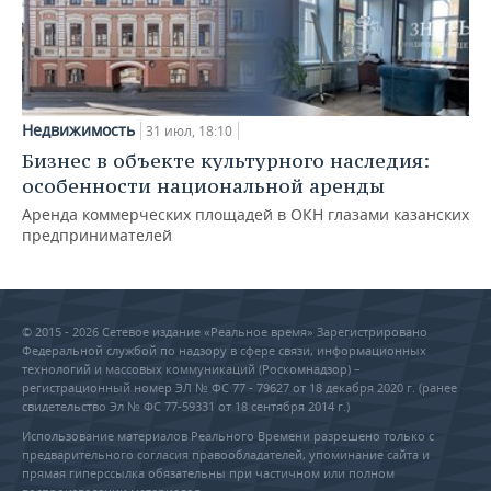
Недвижимость
31 июл, 18:10
Бизнес в объекте культурного наследия:
особенности национальной аренды
Аренда коммерческих площадей в ОКН глазами казанских
предпринимателей
© 2015 - 2026 Сетевое издание «Реальное время» Зарегистрировано
Федеральной службой по надзору в сфере связи, информационных
технологий и массовых коммуникаций (Роскомнадзор) –
регистрационный номер ЭЛ № ФС 77 - 79627 от 18 декабря 2020 г. (ранее
свидетельство Эл № ФС 77-59331 от 18 сентября 2014 г.)
Использование материалов Реального Времени разрешено только с
предварительного согласия правообладателей, упоминание сайта и
прямая гиперссылка обязательны при частичном или полном