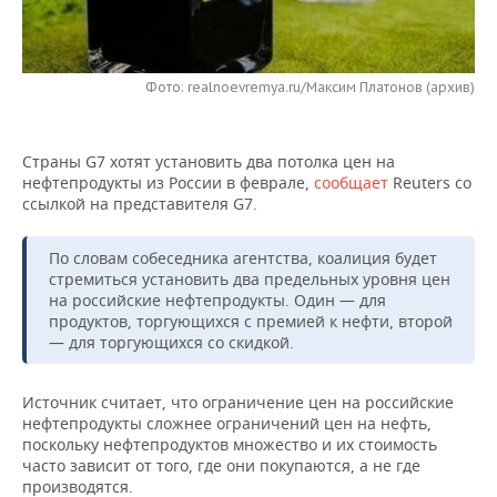
НЕФТЕХИМИЯ
РОЗНИЧНАЯ ТОРГОВЛЯ
НОВОСТИ ТЕХНОЛОГИЙ
МЕРОПРИЯТИЯ
НЕФТЬ
Фото: realnoevremya.ru/Максим Платонов (архив)
ТРАНСПОРТ
IT
НОВОСТИ МЕРОПРИЯТИЙ
СПОРТ
ОПК
УСЛУГИ
МЕДИА
ВЫЕЗДНАЯ РЕДАКЦИЯ
НОВОСТИ СПОРТА
ОБЩЕСТВО
ЭНЕРГЕТИКА
Страны G7 хотят установить два потолка цен на
нефтепродукты из России в феврале,
сообщает
Reuters со
ТЕЛЕКОММУНИКАЦИИ
БИЗНЕС-БРАНЧИ
ФУТБОЛ
НОВОСТИ ОБЩЕСТВА
ФОТОГАЛЕРЕЯ
ссылкой на представителя G7.
ONLINE-КОНФЕРЕНЦИИ
ХОККЕЙ
ВЛАСТЬ
СЮЖЕТЫ
По словам собеседника агентства, коалиция будет
стремиться установить два предельных уровня цен
ОТКРЫТАЯ ЛЕКЦИЯ
БАСКЕТБОЛ
ИНФРАСТРУКТУРА
СПРАВОЧНИК
на российские нефтепродукты. Один — для
продуктов, торгующихся с премией к нефти, второй
— для торгующихся со скидкой.
ВОЛЕЙБОЛ
ИСТОРИЯ
СПИСОК ПЕРСОН
ПОЛНАЯ ВЕРСИЯ
КИБЕРСПОРТ
КУЛЬТУРА
СПИСОК КОМПАНИЙ
Источник считает, что ограничение цен на российские
нефтепродукты сложнее ограничений цен на нефть,
поскольку нефтепродуктов множество и их стоимость
ФИГУРНОЕ КАТАНИЕ
МЕДИЦИНА
часто зависит от того, где они покупаются, а не где
производятся.