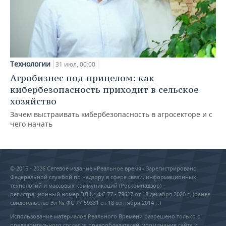
Технологии
31 июл, 00:00
Агробизнес под прицелом: как
кибербезопасность приходит в сельское
хозяйство
Зачем выстраивать кибербезопасность в агросекторе и с
чего начать
© 2015 - 2026 Сетевое издание «Реальное время» Зарегистрировано
Федеральной службой по надзору в сфере связи, информационных
технологий и массовых коммуникаций (Роскомнадзор) –
регистрационный номер ЭЛ № ФС 77 - 79627 от 18 декабря 2020 г. (ранее
свидетельство Эл № ФС 77-59331 от 18 сентября 2014 г.)
Использование материалов Реального Времени разрешено только с
предварительного согласия правообладателей, упоминание сайта и