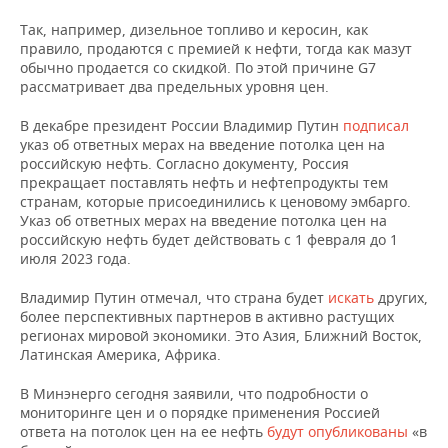
ВОДНЫЕ ВИДЫ СПОРТА
ОБРАЗОВАНИЕ
Так, например, дизельное топливо и керосин, как
ХОККЕЙ С МЯЧОМ
ПРОИСШЕСТВИЯ
правило, продаются с премией к нефти, тогда как мазут
обычно продается со скидкой. По этой причине G7
рассматривает два предельных уровня цен.
В декабре президент России Владимир Путин
подписал
указ об ответных мерах на введение потолка цен на
российскую нефть. Согласно документу, Россия
прекращает поставлять нефть и нефтепродукты тем
странам, которые присоединились к ценовому эмбарго.
Указ об ответных мерах на введение потолка цен на
российскую нефть будет действовать с 1 февраля до 1
июля 2023 года.
Владимир Путин отмечал, что страна будет
искать
других,
более перспективных партнеров в активно растущих
регионах мировой экономики. Это Азия, Ближний Восток,
Латинская Америка, Африка.
В Минэнерго сегодня заявили, что подробности о
мониторинге цен и о порядке применения Россией
ответа на потолок цен на ее нефть
будут опубликованы
«в