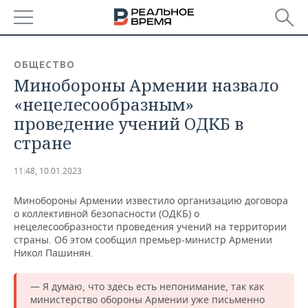
РЕГИОНЫ
ОБЩЕСТВО
Минобороны Армении назвало
БАШКОРТОСТАН
НОВОСТИ
«нецелесообразным»
ТАТАРСТАН
АНАЛИТИКА
проведение учений ОДКБ в
стране
УДМУРТИЯ
НОВОСТИ АНАЛИТИКИ
ЭКОНОМИКА
11:48, 10.01.2023
ДЕКЛАРАЦИИ О ДОХОДАХ
НОВОСТИ ЭКОНОМИКИ
ПРОМЫШЛЕННОСТЬ
Минобороны Армении известило организацию договора
КОРОЛИ ГОСЗАКАЗА ПФО
ФИНАНСЫ
НОВОСТИ
НЕДВИЖИМОСТЬ
о коллективной безопасности (ОДКБ) о
ПРОМЫШЛЕННОСТИ
нецелесообразности проведения учений на территории
ВУЗЫ ТАТАРСТАНА
БАНКИ
НОВОСТИ НЕДВИЖИМОСТИ
АВТО
страны. Об этом сообщил премьер-министр Армении
АГРОПРОМ
Никол Пашинян.
КОМУ ПРИНАДЛЕЖАТ
БЮДЖЕТ
НОВОСТИ АВТО
БИЗНЕС
ТОРГОВЫЕ ЦЕНТРЫ
МАШИНОСТРОЕНИЕ
— Я думаю, что здесь есть непонимание, так как
ТАТАРСТАНА
министерство обороны Армении уже письменно
ИНВЕСТИЦИИ
НОВОСТИ БИЗНЕСА
ТЕХНОЛОГИИ