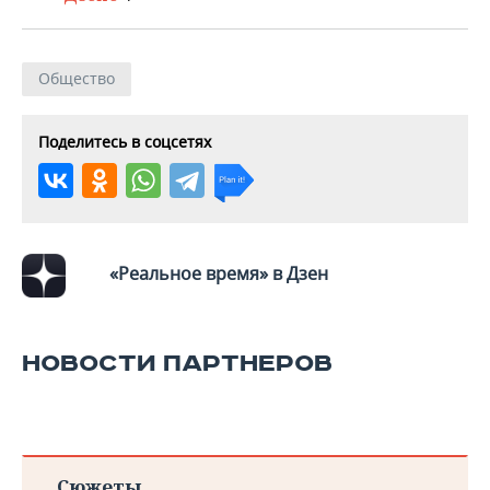
ВОДНЫЕ ВИДЫ СПОРТА
ОБРАЗОВАНИЕ
ХОККЕЙ С МЯЧОМ
ПРОИСШЕСТВИЯ
Общество
Поделитесь в соцсетях
«Реальное время» в Дзен
НОВОСТИ ПАРТНЕРОВ
Сюжеты