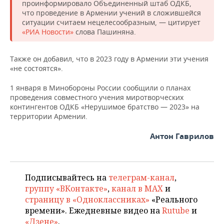
НЕФТЕХИМИЯ
проинформировало Объединенный штаб ОДКБ,
что проведение в Армении учений в сложившейся
РОЗНИЧНАЯ ТОРГОВЛЯ
НОВОСТИ ТЕХНОЛОГИЙ
МЕРОПРИЯТИЯ
ситуации считаем нецелесообразным, — цитирует
НЕФТЬ
«РИА Новости»
слова Пашиняна.
ТРАНСПОРТ
IT
НОВОСТИ МЕРОПРИЯТИЙ
СПОРТ
ОПК
Также он добавил, что в 2023 году в Армении эти учения
УСЛУГИ
МЕДИА
ВЫЕЗДНАЯ РЕДАКЦИЯ
НОВОСТИ СПОРТА
ОБЩЕСТВО
«не состоятся».
ЭНЕРГЕТИКА
ТЕЛЕКОММУНИКАЦИИ
БИЗНЕС-БРАНЧИ
ФУТБОЛ
НОВОСТИ ОБЩЕСТВА
ФОТОГАЛЕРЕЯ
1 января в Минобороны России сообщили о планах
проведения совместного учения миротворческих
контингентов ОДКБ «Нерушимое братство — 2023» на
ONLINE-КОНФЕРЕНЦИИ
ХОККЕЙ
ВЛАСТЬ
СЮЖЕТЫ
территории Армении.
ОТКРЫТАЯ ЛЕКЦИЯ
БАСКЕТБОЛ
ИНФРАСТРУКТУРА
СПРАВОЧНИК
Антон Гаврилов
ВОЛЕЙБОЛ
ИСТОРИЯ
СПИСОК ПЕРСОН
ПОЛНАЯ ВЕРСИЯ
Подписывайтесь на
телеграм-канал
,
КИБЕРСПОРТ
КУЛЬТУРА
СПИСОК КОМПАНИЙ
группу «ВКонтакте»
,
канал в MAX
и
страницу в «Одноклассниках»
«Реального
ФИГУРНОЕ КАТАНИЕ
МЕДИЦИНА
времени». Ежедневные видео на
Rutube
и
«Дзене»
.