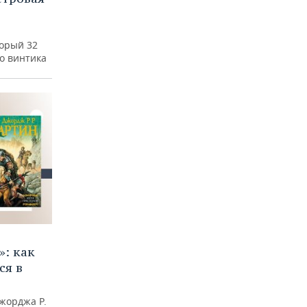
а
торый 32
го винтика
»: как
ся в
жорджа Р.