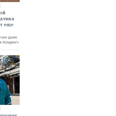
вой
ядчика
ют еще
учил долю
м-Холдинг»
етровая