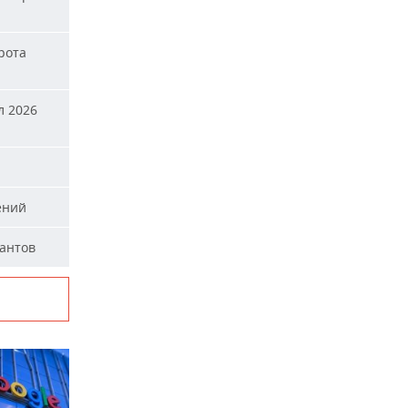
рота
л 2026
ений
тантов