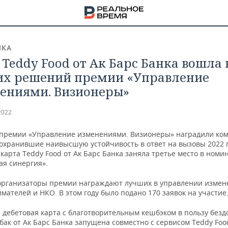
ИКА
 Teddy Food от Ак Барс Банка вошла 
х решений премии «Управление
ениями. Визионеры»
2022
 премии «Управление изменениями. Визионеры» наградили ко
сохранившие наивысшую устойчивость в ответ на вызовы 2022 г
карта Teddy Food от Ак Барс Банка заняла третье место в номи
ая синергия».
организаторы премии награждают лучших в управлении изме
ателей и НКО. В этом году было подано 170 заявок на участие
НА
 дебетовая карта с благотворительным кешбэком в пользу без
бак от Ак Барс Банка запущена совместно с сервисом Teddy Foo