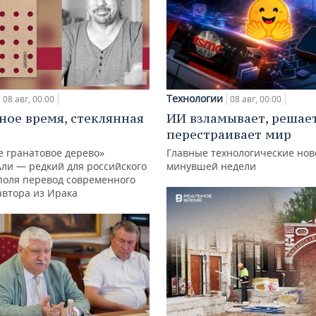
Технологии
08 авг, 00:00
08 авг, 00:00
ное время, стеклянная
ИИ взламывает, решае
перестраивает мир
е гранатовое дерево»
Главные технологические нов
Али — редкий для российского
минувшей недели
поля перевод современного
автора из Ирака