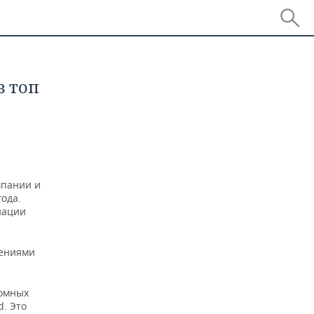
в топ
мпании и
ода.
нации
нениями
.
домных
d. Это