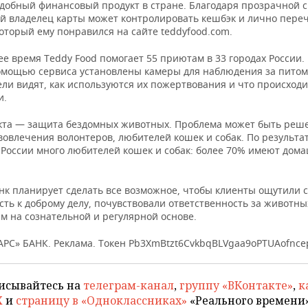
добный финансовый продукт в стране. Благодаря прозрачной 
й владелец карты может контролировать кешбэк и лично переч
оторый ему понравился на сайте teddyfood.com.
е время Teddy Food помогает 55 приютам в 33 городах России.
помощью сервиса установлены камеры для наблюдения за пито
ли видят, как используются их пожертвования и что происходи
и.
кта — защита бездомных животных. Проблема может быть реше
овлечения волонтеров, любителей кошек и собак. По результа
в России много любителей кошек и собак: более 70% имеют дом
анк планирует сделать все возможное, чтобы клиенты ощутили 
ть к доброму делу, почувствовали ответственность за животны
м на сознательной и регулярной основе.
АРС» БАНК. Реклама. Токен Pb3XmBtzt6CvkbqBLVgaa9oPTUAofnc
исывайтесь на
телеграм-канал
,
группу «ВКонтакте»
,
к
X
и
страницу в «Одноклассниках»
«Реального времени»