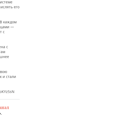
системе
ислять его
 В каждом
мцами —
т с
на с
там
ашнее
свою
х и стали
epKYz5sN
анал
.