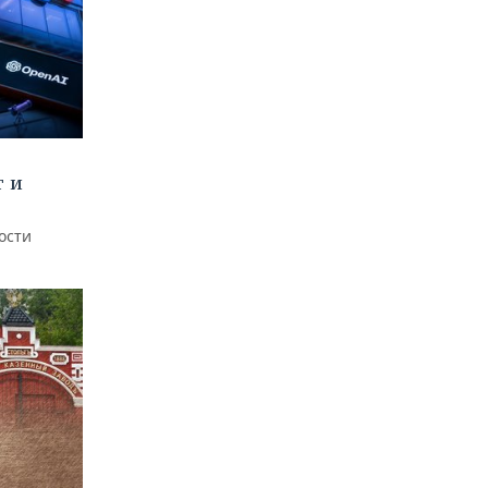
т и
ости