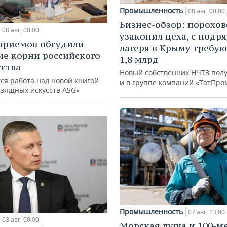
Промышленность
08 авг, 00:00
Бизнес-обзор: порохо
08 авг, 00:00
узаконил цеха, с подр
приемов обсудили
лагеря в Крыму требу
ие корни российского
1,8 млрд
ства
Новый собственник НЧТЗ пол
ся работа над новой книгой
и в группе компаний «ТатПро
изящных искусств ASG»
Промышленность
07 авг, 13:00
03 авг, 00:00
Морская душа и 100-м