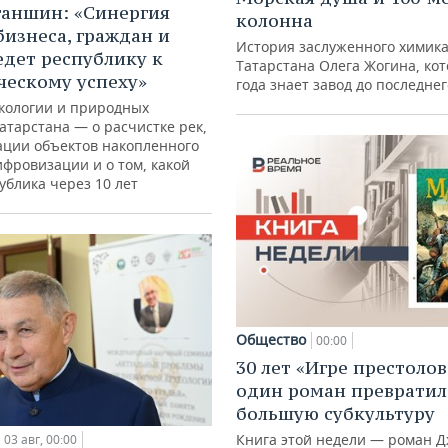
ганшин: «Синергия
колонна
бизнеса, граждан и
История заслуженного химик
едет республику к
Татарстана Олега Жогина, ко
ческому успеху»
года знает завод до последне
кологии и природных
атарстана — о расчистке рек,
ации объектов накопленного
ифровизации и о том, какой
ублика через 10 лет
Общество
00:00
30 лет «Игре престолов
один роман превратил
большую субкультуру
Книга этой недели — роман Д
03 авг, 00:00