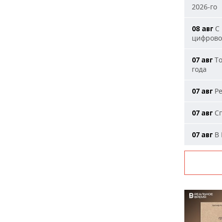
2026-го
С 
08 авг
цифрово
То
07 авг
года
Ре
07 авг
Сп
07 авг
В 
07 авг