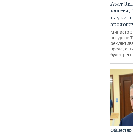
Азат Зи
власти, 
науки в
экологи
Министр э
ресурсов Т
рекультив
вреда, о ц
будет респ
Общество