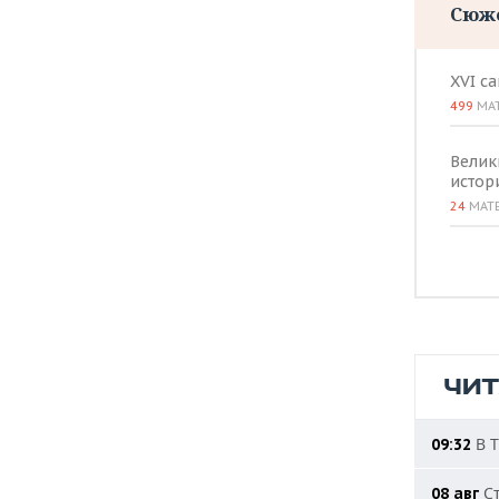
Сюж
XVI с
499
МА
Велик
истор
24
МАТ
ЧИ
В Т
09:32
Ст
08 авг