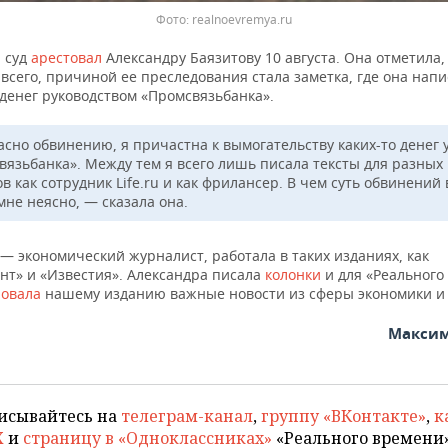
Фото: realnoevremya.ru
 суд
арестовал
Александру Баязитову 10 августа. Она отметила, 
всего, причиной ее преследования стала заметка, где она напи
 денег руководством «Промсвязьбанка».
асно обвинению, я причастна к вымогательству каких-то денег 
вязьбанка». Между тем я всего лишь писала тексты для разных
в как сотрудник Life.ru и как фрилансер. В чем суть обвинений 
 мне неясно, —
сказала она.
— экономический журналист, работала в таких изданиях, как
нт» и «Известия». Александра писала
колонки
и для «Реального
овала
нашему изданию важные новости из сферы экономики и 
Максим
исывайтесь на
телеграм-канал
,
группу «ВКонтакте»
,
к
X
и
страницу в «Одноклассниках»
«Реального времени»