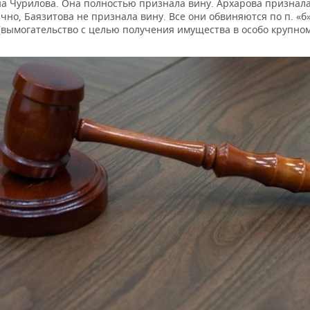
на Чурилова. Она полностью признала вину. Архарова признал
чно, Баязитова не признала вину. Все они обвиняются по п. «б» 
(вымогательство с целью получения имущества в особо крупном