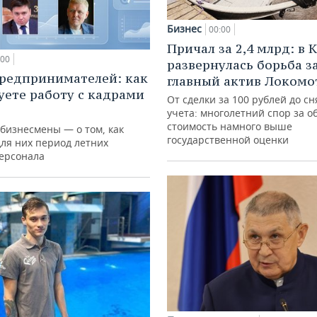
Бизнес
00:00
Причал за 2,4 млрд: в 
:00
развернулась борьба з
редпринимателей: как
главный актив Локомо
уете работу с кадрами
От сделки за 100 рублей до сн
учета: многолетний спор за о
стоимость намного выше
 бизнесмены — о том, как
государственной оценки
для них период летних
персонала