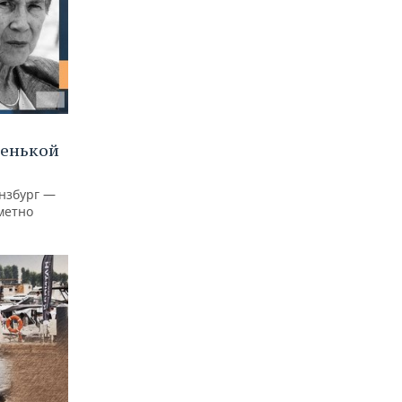
ленькой
нзбург —
аметно