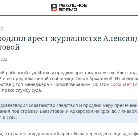
ВО
родлил арест журналистке Алексан
товой
2022
ий районный суд Москвы продлил арест журналистке Александ
й и ее предполагаемой сообщнице Ольге Архаровой. Их обвиня
ьстве у топ-менеджера «Промсвязьбанка». Об этом
сообщает
ТА
 пресс-службу суда.
удовлетворил ходатайство следствия и продлил меру пресечени
ания под стражей Баязитовой и Архаровой на срок до 7 января
 в суде.
НА
я, что ранее под домашний арест была переведена еще одна ф