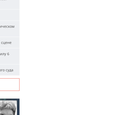
ическом
 сцене
илу 6
го суда