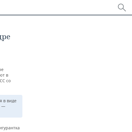
дре
ре
ют в
СС со
я в виде
, —
игурантка