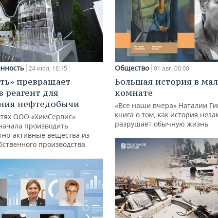
нность
Общество
24 июл, 16:15
01 авг, 00:00
ть» превращает
Большая история в ма
в реагент для
комнате
ния нефтедобычи
«Все наши вчера» Наталии Ги
книга о том, как история нез
тях ООО «ХимСервис»
разрушает обычную жизнь
начала производить
тно-активные вещества из
обственного производства