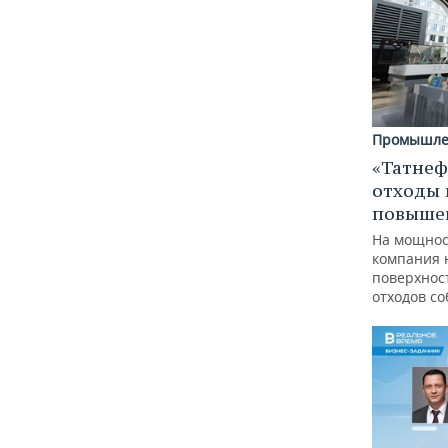
Промышле
«Татнеф
отходы 
повыше
На мощнос
компания 
поверхнос
отходов с