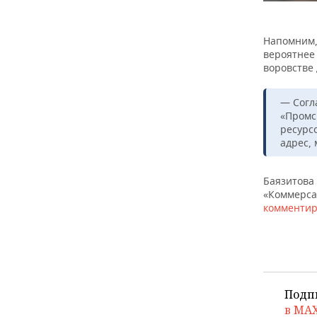
ВОДНЫЕ ВИДЫ СПОРТА
ОБРАЗОВАНИЕ
ХОККЕЙ С МЯЧОМ
ПРОИСШЕСТВИЯ
Напомним,
вероятнее 
воровстве
— Согл
«Промс
ресурсо
адрес,
Баязитова 
«Коммерса
комментир
Подп
в MA