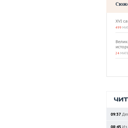
Сюж
XVI с
499
МА
Велик
истор
24
МАТ
ЧИ
Деп
09:37
Из 
08:45