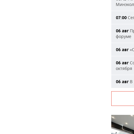
Минэкол
Сег
07:00
Пр
06 авг
форуме
«О
06 авг
Со
06 авг
октября
В 
06 авг