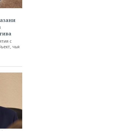
Казани
а
тива
ятия с
бъект, чья