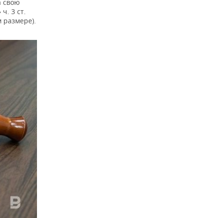
а свою
ч. 3 ст.
 размере).