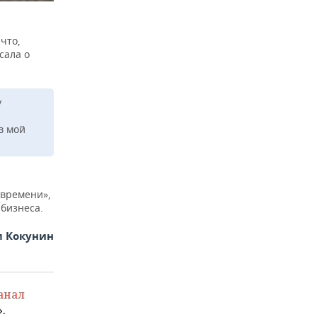
что,
сала о
у
в мой
 времени»,
бизнеса.
 Кокунин
анал
.