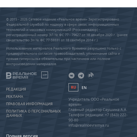
© 2015 - 2026 Сетевое издание «Реальное время» Зарегистрировано
Федеральной службой по надзору в сфере связи, информационных
технологий и массовых коммуникаций (Роскомнадзор) –
регистрационный номер ЭЛ № ФС 77 - 79627 от 18 декабря 2020 г. (ранее
свидетельство Эл № ФС 77-59331 от 18 сентября 2014 г.)
Использование материалов Реального Времени разрешено только с
предварительного согласия правообладателей, упоминание сайта и
прямая гиперссылка обязательны при частичном или полном
воспроизведении материалов.
18+
RU
EN
РЕДАКЦИЯ
РЕКЛАМА
Учредитель ООО «Реальное
ПРАВОВАЯ ИНФОРМАЦИЯ
время»
Главный редактор Саушина А.А.
ПОЛИТИКА О ПЕРСОНАЛЬНЫХ
Телефон редакции: +7 (843) 222-
ДАННЫХ
90-80
info@realnoevremya.ru
Полная версия