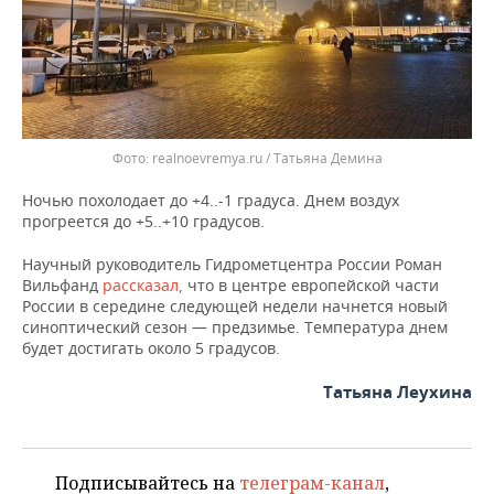
ВОДНЫЕ ВИДЫ СПОРТА
ОБРАЗОВАНИЕ
ХОККЕЙ С МЯЧОМ
ПРОИСШЕСТВИЯ
Фото: realnoevremya.ru / Татьяна Демина
Ночью похолодает до +4..-1 градуса. Днем воздух
прогреется до +5..+10 градусов.
Научный руководитель Гидрометцентра России Роман
Вильфанд
рассказал,
что в центре европейской части
России в середине следующей недели начнется новый
синоптический сезон — предзимье. Температура днем
будет достигать около 5 градусов.
Татьяна Леухина
Подписывайтесь на
телеграм-канал
,