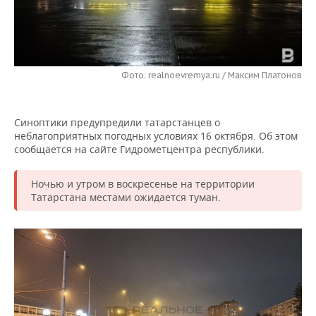
НЕФТЕХИМИЯ
РОЗНИЧНАЯ ТОРГОВЛЯ
НОВОСТИ ТЕХНОЛОГИЙ
МЕРОПРИЯТИЯ
НЕФТЬ
ТРАНСПОРТ
IT
НОВОСТИ МЕРОПРИЯТИЙ
СПОРТ
ОПК
Фото: realnoevremya.ru / Максим Платонов
УСЛУГИ
МЕДИА
ВЫЕЗДНАЯ РЕДАКЦИЯ
НОВОСТИ СПОРТА
ОБЩЕСТВО
ЭНЕРГЕТИКА
Синоптики предупредили татарстанцев о
ТЕЛЕКОММУНИКАЦИИ
БИЗНЕС-БРАНЧИ
ФУТБОЛ
НОВОСТИ ОБЩЕСТВА
ФОТОГАЛЕРЕЯ
неблагоприятных погодных условиях 16 октября. Об этом
сообщается на сайте Гидрометцентра республики.
ONLINE-КОНФЕРЕНЦИИ
ХОККЕЙ
ВЛАСТЬ
СЮЖЕТЫ
Ночью и утром в воскресенье на территории
ОТКРЫТАЯ ЛЕКЦИЯ
БАСКЕТБОЛ
ИНФРАСТРУКТУРА
СПРАВОЧНИК
Татарстана местами ожидается туман.
ВОЛЕЙБОЛ
ИСТОРИЯ
СПИСОК ПЕРСОН
ПОЛНАЯ ВЕРСИЯ
КИБЕРСПОРТ
КУЛЬТУРА
СПИСОК КОМПАНИЙ
ФИГУРНОЕ КАТАНИЕ
МЕДИЦИНА