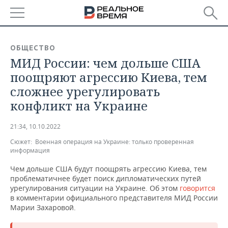
РЕГИОНЫ
ОБЩЕСТВО
МИД России: чем дольше США
БАШКОРТОСТАН
НОВОСТИ
поощряют агрессию Киева, тем
ТАТАРСТАН
АНАЛИТИКА
сложнее урегулировать
конфликт на Украине
УДМУРТИЯ
НОВОСТИ АНАЛИТИКИ
ЭКОНОМИКА
21:34, 10.10.2022
ДЕКЛАРАЦИИ О ДОХОДАХ
НОВОСТИ ЭКОНОМИКИ
ПРОМЫШЛЕННОСТЬ
Сюжет:
Военная операция на Украине: только проверенная
информация
КОРОЛИ ГОСЗАКАЗА ПФО
ФИНАНСЫ
НОВОСТИ
НЕДВИЖИМОСТЬ
ПРОМЫШЛЕННОСТИ
Чем дольше США будут поощрять агрессию Киева, тем
ВУЗЫ ТАТАРСТАНА
БАНКИ
НОВОСТИ НЕДВИЖИМОСТИ
АВТО
проблематичнее будет поиск дипломатических путей
АГРОПРОМ
урегулирования ситуации на Украине. Об этом
говорится
в комментарии официального представителя МИД России
КОМУ ПРИНАДЛЕЖАТ
БЮДЖЕТ
НОВОСТИ АВТО
БИЗНЕС
Марии Захаровой.
ТОРГОВЫЕ ЦЕНТРЫ
МАШИНОСТРОЕНИЕ
ТАТАРСТАНА
ИНВЕСТИЦИИ
НОВОСТИ БИЗНЕСА
ТЕХНОЛОГИИ