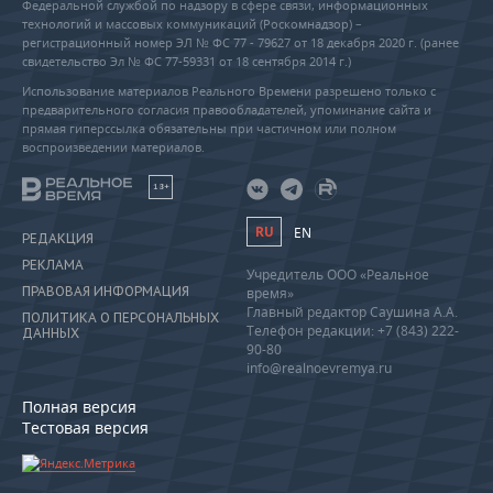
Федеральной службой по надзору в сфере связи, информационных
технологий и массовых коммуникаций (Роскомнадзор) –
регистрационный номер ЭЛ № ФС 77 - 79627 от 18 декабря 2020 г. (ранее
свидетельство Эл № ФС 77-59331 от 18 сентября 2014 г.)
Использование материалов Реального Времени разрешено только с
предварительного согласия правообладателей, упоминание сайта и
прямая гиперссылка обязательны при частичном или полном
воспроизведении материалов.
18+
RU
EN
РЕДАКЦИЯ
РЕКЛАМА
Учредитель ООО «Реальное
ПРАВОВАЯ ИНФОРМАЦИЯ
время»
Главный редактор Саушина А.А.
ПОЛИТИКА О ПЕРСОНАЛЬНЫХ
Телефон редакции: +7 (843) 222-
ДАННЫХ
90-80
info@realnoevremya.ru
Полная версия
Тестовая версия