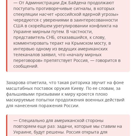
НЕФТЕХИМИЯ
— От Администрации Дж.Байдена продолжают
поступать противоречивые сигналы, в которых
РОЗНИЧНАЯ ТОРГОВЛЯ
НОВОСТИ ТЕХНОЛОГИЙ
МЕРОПРИЯТИЯ
спекуляции насчет «российской ядерной угрозы»
НЕФТЬ
чередуются с уверениями в заинтересованности
ТРАНСПОРТ
IT
НОВОСТИ МЕРОПРИЯТИЙ
СПОРТ
США в скорейшем урегулировании конфликта на
ОПК
Украине мирным путем. В частности,
представитель СНБ, отказавшийся, к слову,
УСЛУГИ
МЕДИА
ВЫЕЗДНАЯ РЕДАКЦИЯ
НОВОСТИ СПОРТА
ОБЩЕСТВО
комментировать теракт на Крымском мосту, в
ЭНЕРГЕТИКА
интервью одному из ведущих американских
ТЕЛЕКОММУНИКАЦИИ
БИЗНЕС-БРАНЧИ
ФУТБОЛ
НОВОСТИ ОБЩЕСТВА
ФОТОГАЛЕРЕЯ
телеканалов заявил, что «началу мирных
переговоров» препятствует Россия, — говорится в
сообщений.
ONLINE-КОНФЕРЕНЦИИ
ХОККЕЙ
ВЛАСТЬ
СЮЖЕТЫ
ОТКРЫТАЯ ЛЕКЦИЯ
БАСКЕТБОЛ
ИНФРАСТРУКТУРА
СПРАВОЧНИК
Захарова отметила, что такая риторика звучит на фоне
масштабных поставок оружия Киеву. По ее словам, за
фальшивыми призывами к миру кроются плохо
ВОЛЕЙБОЛ
ИСТОРИЯ
СПИСОК ПЕРСОН
ПОЛНАЯ ВЕРСИЯ
маскируемые попытки продолжения военных действий
для нанесения поражения России.
КИБЕРСПОРТ
КУЛЬТУРА
СПИСОК КОМПАНИЙ
— Специально для американской стороны
ФИГУРНОЕ КАТАНИЕ
МЕДИЦИНА
повторяем еще раз: задачи, которые мы ставим на
Украине, будут решены. Россия открыта для