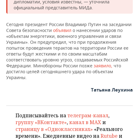
ВОДНЫЕ ВИДЫ СПОРТА
ОБРАЗОВАНИЕ
дипломатии, условия известны, — уточнила
официальный представитель МИДа.
ХОККЕЙ С МЯЧОМ
ПРОИСШЕСТВИЯ
Сегодня президент России Владимир Путин на заседании
Совета безопасности
объявил
о нанесении ударов по
«объектам энергетики, военного управления и связи
Украины». Он предупредил, что при продолжения
попыток проведения терактов на территории России ее
ответы будут жесткими и по своим масштабам
соответствовать уровню угроз, создаваемых Российской
Федерации. Минобороны России позже
заявило,
что
достигло целей сегодняшнего удара по объектам
Украины.
Татьяна Леухина
Подписывайтесь на
телеграм-канал
,
группу «ВКонтакте»
,
канал в MAX
и
страницу в «Одноклассниках»
«Реального
времени». Ежедневные видео на
Rutube
и