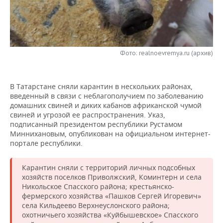
НЕФТЕХИМИЯ
РОЗНИЧНАЯ ТОРГОВЛЯ
НОВОСТИ ТЕХНОЛОГИЙ
МЕРОПРИЯТИЯ
НЕФТЬ
ТРАНСПОРТ
IT
НОВОСТИ МЕРОПРИЯТИЙ
СПОРТ
ОПК
Фото: realnoevremya.ru (архив)
УСЛУГИ
МЕДИА
ВЫЕЗДНАЯ РЕДАКЦИЯ
НОВОСТИ СПОРТА
ОБЩЕСТВО
ЭНЕРГЕТИКА
В Татарстане сняли карантин в нескольких районах,
ТЕЛЕКОММУНИКАЦИИ
БИЗНЕС-БРАНЧИ
ФУТБОЛ
НОВОСТИ ОБЩЕСТВА
ФОТОГАЛЕРЕЯ
введенный в связи с неблагополучием по заболеванию
домашних свиней и диких кабанов африканской чумой
ONLINE-КОНФЕРЕНЦИИ
ХОККЕЙ
ВЛАСТЬ
СЮЖЕТЫ
свиней и угрозой ее распространения. Указ,
подписанный президентом республики Рустамом
ОТКРЫТАЯ ЛЕКЦИЯ
БАСКЕТБОЛ
ИНФРАСТРУКТУРА
СПРАВОЧНИК
Миннихановым, опубликован на официальном интернет-
портале республики.
ВОЛЕЙБОЛ
ИСТОРИЯ
СПИСОК ПЕРСОН
ПОЛНАЯ ВЕРСИЯ
Карантин сняли с территорий личных подсобных
хозяйств поселков Приволжский, Коминтерн и села
КИБЕРСПОРТ
КУЛЬТУРА
СПИСОК КОМПАНИЙ
Никольское Спасского района; крестьянско-
фермерского хозяйства «Пашков Сергей Игоревич»
ФИГУРНОЕ КАТАНИЕ
МЕДИЦИНА
села Кильдеево Верхнеуслонского района;
охотничьего хозяйства «Куйбышевское» Спасского