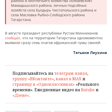
ВОДНЫЕ ВИДЫ СПОРТА
ОБРАЗОВАНИЕ
района и охотничьего хозяйства «Албаевское»
Мамадышского района; личных подсобных
хозяйств села Булдырь Чистопольского района и
ХОККЕЙ С МЯЧОМ
ПРОИСШЕСТВИЯ
села Масловка Рыбно-Слободского района
Татарстана.
В августе президент республики Рустам Минниханов
сообщал,
что на территории Татарстана одномоментно
выявили сразу семь очагов африканской чумы свиней.
Татьяна Леухина
Подписывайтесь на
телеграм-канал
,
группу «ВКонтакте»
,
канал в MAX
и
страницу в «Одноклассниках»
«Реального
времени». Ежедневные видео на
Rutube
и
«Дзене»
.