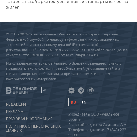
татарстанской архитектуры и новые стандарты качества
жилья
© 2015 - 2026 Сетевое издание «Реальное время» Зарегистрировано
Федеральной службой по надзору в сфере связи, информационных
технологий и массовых коммуникаций (Роскомнадзор) –
регистрационный номер ЭЛ № ФС 77 - 79627 от 18 декабря 2020 г. (ранее
свидетельство Эл № ФС 77-59331 от 18 сентября 2014 г.)
Использование материалов Реального Времени разрешено только с
предварительного согласия правообладателей, упоминание сайта и
прямая гиперссылка обязательны при частичном или полном
воспроизведении материалов.
18+
RU
EN
РЕДАКЦИЯ
РЕКЛАМА
Учредитель ООО «Реальное
ПРАВОВАЯ ИНФОРМАЦИЯ
время»
Главный редактор Саушина А.А.
ПОЛИТИКА О ПЕРСОНАЛЬНЫХ
Телефон редакции: +7 (843) 222-
ДАННЫХ
90-80