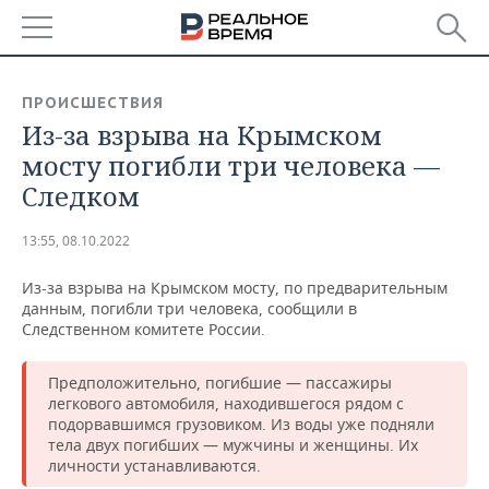
РЕГИОНЫ
ПРОИСШЕСТВИЯ
Из-за взрыва на Крымском
БАШКОРТОСТАН
НОВОСТИ
мосту погибли три человека —
ТАТАРСТАН
АНАЛИТИКА
Следком
УДМУРТИЯ
НОВОСТИ АНАЛИТИКИ
ЭКОНОМИКА
13:55, 08.10.2022
ДЕКЛАРАЦИИ О ДОХОДАХ
НОВОСТИ ЭКОНОМИКИ
ПРОМЫШЛЕННОСТЬ
Из-за взрыва на Крымском мосту, по предварительным
данным, погибли три человека, сообщили в
КОРОЛИ ГОСЗАКАЗА ПФО
ФИНАНСЫ
НОВОСТИ
НЕДВИЖИМОСТЬ
Следственном комитете России.
ПРОМЫШЛЕННОСТИ
ВУЗЫ ТАТАРСТАНА
БАНКИ
НОВОСТИ НЕДВИЖИМОСТИ
АВТО
Предположительно, погибшие — пассажиры
АГРОПРОМ
легкового автомобиля, находившегося рядом с
подорвавшимся грузовиком. Из воды уже подняли
КОМУ ПРИНАДЛЕЖАТ
БЮДЖЕТ
НОВОСТИ АВТО
БИЗНЕС
ТОРГОВЫЕ ЦЕНТРЫ
МАШИНОСТРОЕНИЕ
тела двух погибших — мужчины и женщины. Их
ТАТАРСТАНА
личности устанавливаются.
ИНВЕСТИЦИИ
НОВОСТИ БИЗНЕСА
ТЕХНОЛОГИИ