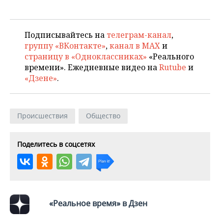
ВОДНЫЕ ВИДЫ СПОРТА
ОБРАЗОВАНИЕ
ХОККЕЙ С МЯЧОМ
ПРОИСШЕСТВИЯ
Подписывайтесь на
телеграм-канал
,
группу «ВКонтакте»
,
канал в MAX
и
страницу в «Одноклассниках»
«Реального
времени». Ежедневные видео на
Rutube
и
«Дзене»
.
Происшествия
Общество
Поделитесь в соцсетях
«Реальное время» в Дзен