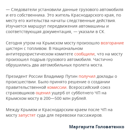
НЕФТЕХИМИЯ
— Следователи установили данные грузового автомобиля
РОЗНИЧНАЯ ТОРГОВЛЯ
НОВОСТИ ТЕХНОЛОГИЙ
МЕРОПРИЯТИЯ
и его собственника. Это житель Краснодарского края, по
НЕФТЬ
месту его жительства начаты следственные действия.
ТРАНСПОРТ
IT
НОВОСТИ МЕРОПРИЯТИЙ
СПОРТ
Изучается маршрут передвижения автомашины и
ОПК
соответствующая документация, — указали в СК.
УСЛУГИ
МЕДИА
ВЫЕЗДНАЯ РЕДАКЦИЯ
НОВОСТИ СПОРТА
ОБЩЕСТВО
ЭНЕРГЕТИКА
Сегодня утром на Крымском мосту произошло
возгорание
цистерн с топливом. В Национальном
ТЕЛЕКОММУНИКАЦИИ
БИЗНЕС-БРАНЧИ
ФУТБОЛ
НОВОСТИ ОБЩЕСТВА
ФОТОГАЛЕРЕЯ
антитеррористическом комитете
сообщили
, что на мосту
произошел подрыв грузового автомобиля. Частично
ONLINE-КОНФЕРЕНЦИИ
ХОККЕЙ
ВЛАСТЬ
СЮЖЕТЫ
обрушились два автомобильных пролета моста.
Президент России Владимир Путин
получил
доклады о
ОТКРЫТАЯ ЛЕКЦИЯ
БАСКЕТБОЛ
ИНФРАСТРУКТУРА
СПРАВОЧНИК
происшествии. Было принято решение о создании
правительственной
комиссии
. Всероссийский союз
ВОЛЕЙБОЛ
ИСТОРИЯ
СПИСОК ПЕРСОН
ПОЛНАЯ ВЕРСИЯ
страховщиков
оценил
ущерб от субботнего ЧП на
Крымском мосту в 200—500 млн рублей.
КИБЕРСПОРТ
КУЛЬТУРА
СПИСОК КОМПАНИЙ
Между Крымом и Краснодарским краем после ЧП на
мосту
запустят
суда для перевозки пассажиров.
ФИГУРНОЕ КАТАНИЕ
МЕДИЦИНА
Маргарита Головатенко