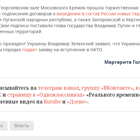
 Георгиевском зале Московского Кремля прошла торжественная
 подписания договоров о
вхождении в состав России новых те
и Луганской народных республик, а также Запорожской и Херсо
Свои подписи поставили глава государства Владимир Путин и г
енных территорий.
го президент Украины Владимир Зеленский заявил, что Украина
м порядке
подает
заявку на вступление в НАТО.
Маргарита Го
исывайтесь на
телеграм-канал
,
группу «ВКонтакте»
,
к
X
и
страницу в «Одноклассниках»
«Реального времени»
невные видео на
Rutube
и
«Дзене»
.
во
Власть