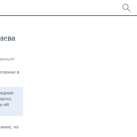
иева
ормация
упление в
ледние
ласно.
ь ей
раине, но