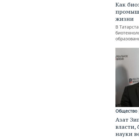
Как био
промышл
жизни
В Татарст
биотехноло
образован
Общество
Азат Зи
власти, 
науки в