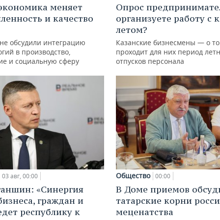
экономика меняет
Опрос предпринимател
енность и качество
организуете работу с 
летом?
ане обсудили интеграцию
Казанские бизнесмены — о то
гий в производство,
проходит для них период лет
ие и социальную сферу
отпусков персонала
Общество
03 авг, 00:00
00:00
ганшин: «Синергия
В Доме приемов обсуд
бизнеса, граждан и
татарские корни росс
едет республику к
меценатства