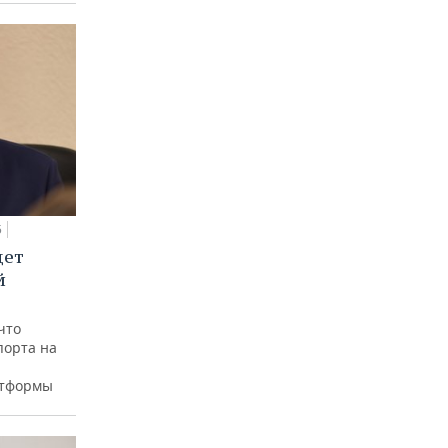
5
дет
й
что
порта на
атформы