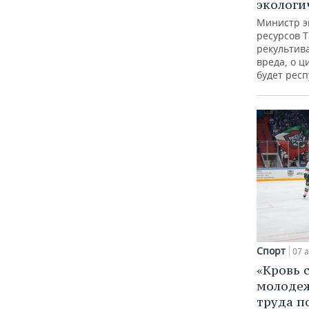
экологи
Министр э
ресурсов Т
рекультив
вреда, о ц
будет респ
Спорт
07 а
«Кровь 
молодеж
труда п