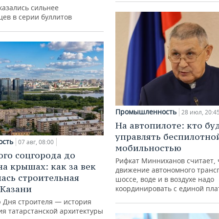
казались сильнее
цев в серии буллитов
Промышленность
28 июл, 20:4
На автопилоте: кто бу
управлять беспилотно
ость
07 авг, 08:00
мобильностью
ого соцгорода до
Рифкат Минниханов считает, 
на крышах: как за век
движение автономного транс
ась строительная
шоссе, воде и в воздухе надо
 Казани
координировать с единой пл
ю Дня строителя — история
ия татарстанской архитектуры