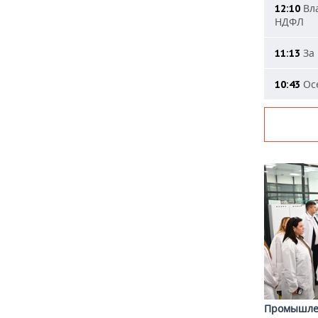
Вла
12:10
НДФЛ
За 
11:13
Осе
10:43
Промышле