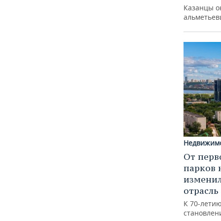
Казанцы о
альметьев
Недвижим
От перв
парков 
изменил
отрасль
К 70-лети
становлен