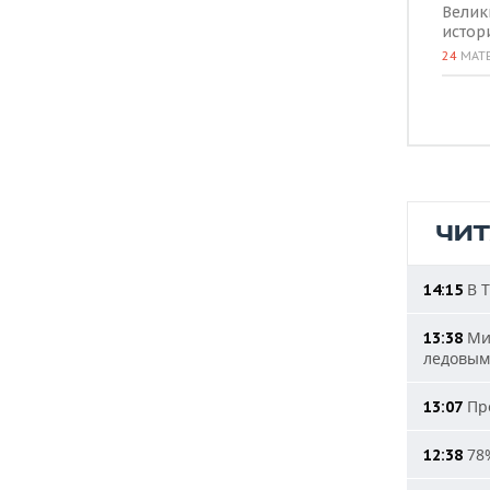
Велик
истор
24
МАТ
ЧИ
В Т
14:15
Мин
13:38
ледовым
Про
13:07
78%
12:38