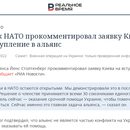
ВО
к НАТО прокомментировал заявку К
тупление в альянс
2022
Сюжет:
Военная операция на Украине: только проверенная инф
ьянса Йенс Столтенберг прокомментировал заявку Киева на вст
общает
«РИА Новости».
и в НАТО остаются открытыми. Мы демонстрировали это в пос
Решение о членстве принимается всеми 30 союзниками единог
ель сейчас — оказание срочной помощи Украине, чтобы помоч
ться. Сейчас именно это главная задача альянса, — сказал он.
НА
г подтвердил, что альянс не является частью конфликта на Ук
 оказывать ей помощь.