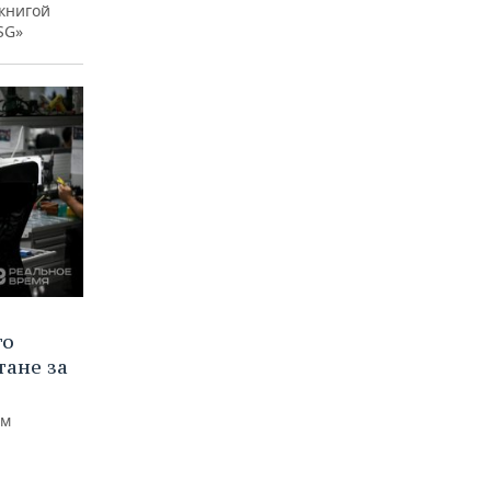
книгой
SG»
го
тане за
ем