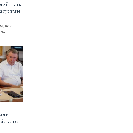
ей: как
кадрами
м, как
них
или
ийского