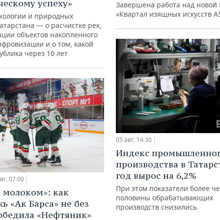
ческому успеху»
Завершена работа над новой 
«Квартал изящных искусств A
кологии и природных
атарстана — о расчистке рек,
ации объектов накопленного
ифровизации и о том, какой
ублика через 10 лет
05 авг, 14:30
Индекс промышленно
производства в Татарс
год вырос на 6,2%
вг, 07:00
При этом показатели более ч
с молоком»: как
половины обрабатывающих
ь «Ак Барса» не без
производств снизились
обедила «Нефтяник»