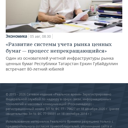
Экономика
05 авг, 08:30
«Развитие системы учета рынка ценных
бумаг — процесс непрекращающийся»
Один из основателей учетной инфраструктуры рынка
ценных бумаг Республики Татарстан Еркин Губайдуллин
встречает 80-летний юбилей
© 2015 - 2026 Сетевое издание «Реальное время» Зарегистрировано
Федеральной службой по надзору в сфере связи, информационных
технологий и массовых коммуникаций (Роскомнадзор) –
регистрационный номер ЭЛ № ФС 77 - 79627 от 18 декабря 2020 г. (ранее
свидетельство Эл № ФС 77-59331 от 18 сентября 2014 г.)
Использование материалов Реального Времени разрешено только с
предварительного согласия правообладателей, упоминание сайта и