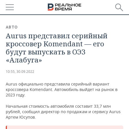
РЕГИОНЫ
АВТО
Aurus представил серийный
БАШКОРТОСТАН
НОВОСТИ
кроссовер Komendant — его
ТАТАРСТАН
АНАЛИТИКА
будут выпускать в ОЭЗ
«Алабуга»
УДМУРТИЯ
НОВОСТИ АНАЛИТИКИ
ЭКОНОМИКА
10:55, 30.09.2022
ДЕКЛАРАЦИИ О ДОХОДАХ
НОВОСТИ ЭКОНОМИКИ
ПРОМЫШЛЕННОСТЬ
Aurus официально представила серийный вариант
КОРОЛИ ГОСЗАКАЗА ПФО
ФИНАНСЫ
НОВОСТИ
НЕДВИЖИМОСТЬ
кроссовера Komendant. Автомобиль выйдет на рынок в
ПРОМЫШЛЕННОСТИ
2023 году.
ВУЗЫ ТАТАРСТАНА
БАНКИ
НОВОСТИ НЕДВИЖИМОСТИ
АВТО
АГРОПРОМ
Начальная стоимость автомобиля составит 33,7 млн
рублей, сообщил директор по продажам и сервису Aurus
КОМУ ПРИНАДЛЕЖАТ
БЮДЖЕТ
НОВОСТИ АВТО
БИЗНЕС
Артем Юсупов.
ТОРГОВЫЕ ЦЕНТРЫ
МАШИНОСТРОЕНИЕ
ТАТАРСТАНА
ИНВЕСТИЦИИ
НОВОСТИ БИЗНЕСА
ТЕХНОЛОГИИ