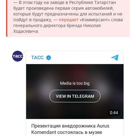
НЕФТЕХИМИЯ
— В этом году на заводе в Республике Татарстан
будет произведена первая серия автомобилей,
РОЗНИЧНАЯ ТОРГОВЛЯ
НОВОСТИ ТЕХНОЛОГИЙ
МЕРОПРИЯТИЯ
которые будут предназначены для испытаний и не
НЕФТЬ
пойдут в продажу, —
передает
«Коммерсант» слова
ТРАНСПОРТ
IT
НОВОСТИ МЕРОПРИЯТИЙ
СПОРТ
генерального директора бренда Николая
ОПК
Ходасевича.
УСЛУГИ
МЕДИА
ВЫЕЗДНАЯ РЕДАКЦИЯ
НОВОСТИ СПОРТА
ОБЩЕСТВО
ЭНЕРГЕТИКА
ТЕЛЕКОММУНИКАЦИИ
БИЗНЕС-БРАНЧИ
ФУТБОЛ
НОВОСТИ ОБЩЕСТВА
ФОТОГАЛЕРЕЯ
ONLINE-КОНФЕРЕНЦИИ
ХОККЕЙ
ВЛАСТЬ
СЮЖЕТЫ
ОТКРЫТАЯ ЛЕКЦИЯ
БАСКЕТБОЛ
ИНФРАСТРУКТУРА
СПРАВОЧНИК
ВОЛЕЙБОЛ
ИСТОРИЯ
СПИСОК ПЕРСОН
ПОЛНАЯ ВЕРСИЯ
КИБЕРСПОРТ
КУЛЬТУРА
СПИСОК КОМПАНИЙ
ФИГУРНОЕ КАТАНИЕ
МЕДИЦИНА