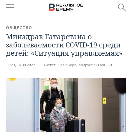
РЕГИОНЫ
ОБЩЕСТВО
Минздрав Татарстана о
БАШКОРТОСТАН
НОВОСТИ
заболеваемости COVID-19 среди
ТАТАРСТАН
АНАЛИТИКА
детей: «Ситуация управляемая»
УДМУРТИЯ
НОВОСТИ АНАЛИТИКИ
ЭКОНОМИКА
11:23, 16.09.2022
Сюжет:
Все о коронавирусе / COVID-19
ДЕКЛАРАЦИИ О ДОХОДАХ
НОВОСТИ ЭКОНОМИКИ
ПРОМЫШЛЕННОСТЬ
КОРОЛИ ГОСЗАКАЗА ПФО
ФИНАНСЫ
НОВОСТИ
НЕДВИЖИМОСТЬ
ПРОМЫШЛЕННОСТИ
ВУЗЫ ТАТАРСТАНА
БАНКИ
НОВОСТИ НЕДВИЖИМОСТИ
АВТО
АГРОПРОМ
КОМУ ПРИНАДЛЕЖАТ
БЮДЖЕТ
НОВОСТИ АВТО
БИЗНЕС
ТОРГОВЫЕ ЦЕНТРЫ
МАШИНОСТРОЕНИЕ
ТАТАРСТАНА
ИНВЕСТИЦИИ
НОВОСТИ БИЗНЕСА
ТЕХНОЛОГИИ