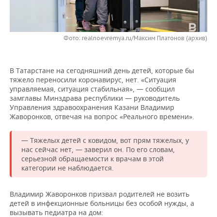
НЕФТЕХИМИЯ
РОЗНИЧНАЯ ТОРГОВЛЯ
НОВОСТИ ТЕХНОЛОГИЙ
МЕРОПРИЯТИЯ
НЕФТЬ
Фото: realnoevremya.ru/Максим Платонов (архив)
ТРАНСПОРТ
IT
НОВОСТИ МЕРОПРИЯТИЙ
СПОРТ
ОПК
УСЛУГИ
МЕДИА
ВЫЕЗДНАЯ РЕДАКЦИЯ
НОВОСТИ СПОРТА
ОБЩЕСТВО
ЭНЕРГЕТИКА
В Татарстане на сегодняшний день детей, которые бы
тяжело переносили коронавирус, нет. «Ситуация
ТЕЛЕКОММУНИКАЦИИ
БИЗНЕС-БРАНЧИ
ФУТБОЛ
НОВОСТИ ОБЩЕСТВА
ФОТОГАЛЕРЕЯ
управляемая, ситуация стабильная», — сообщил
замглавы Минздрава республики — руководитель
ONLINE-КОНФЕРЕНЦИИ
ХОККЕЙ
ВЛАСТЬ
СЮЖЕТЫ
Управления здравоохранения Казани Владимир
Жаворонков, отвечая на вопрос «Реального времени».
ОТКРЫТАЯ ЛЕКЦИЯ
БАСКЕТБОЛ
ИНФРАСТРУКТУРА
СПРАВОЧНИК
— Тяжелых детей с ковидом, вот прям тяжелых, у
нас сейчас нет, — заверил он. По его словам,
ВОЛЕЙБОЛ
ИСТОРИЯ
СПИСОК ПЕРСОН
ПОЛНАЯ ВЕРСИЯ
серьезной обращаемости к врачам в этой
категории не наблюдается.
КИБЕРСПОРТ
КУЛЬТУРА
СПИСОК КОМПАНИЙ
Владимир Жаворонков призвал родителей не возить
ФИГУРНОЕ КАТАНИЕ
МЕДИЦИНА
детей в инфекционные больницы без особой нужды, а
вызывать педиатра на дом: