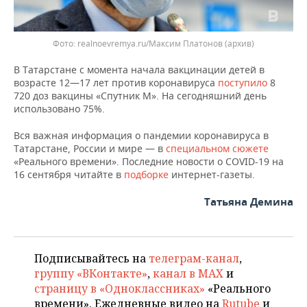
Фото: realnoevremya.ru/Максим Платонов (архив)
В Татарстане с момента начала вакцинации детей в
возрасте 12—17 лет против коронавируса
поступило
8
720 доз вакцины «Спутник М». На сегодняшний день
использовано 75%.
Вся важная информация о пандемии коронавируса в
Татарстане, России и мире — в
специальном сюжете
«Реального времени». Последние новости о COVID-19 на
16 сентября читайте в
подборке
интернет-газеты.
Татьяна Демина
Подписывайтесь на
телеграм-канал
,
группу «ВКонтакте»
,
канал в MAX
и
страницу в «Одноклассниках»
«Реального
времени». Ежедневные видео на
Rutube
и