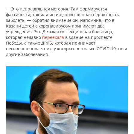
ВОДНЫЕ ВИДЫ СПОРТА
ОБРАЗОВАНИЕ
— Это неправильная история. Там формируется
ХОККЕЙ С МЯЧОМ
ПРОИСШЕСТВИЯ
фактически, так или иначе, повышенная вероятность
заболеть, — обратил внимание он, напомнив, что в
Казани детей с коронавирусом принимают два
учреждения. Это Детская инфекционная больница,
которая недавно
переехала
в здание на проспекте
Победы, а также ДРКБ, которая принимает
несовершеннолетних, у которых не только СOVID-19, но и
другие заболевания.