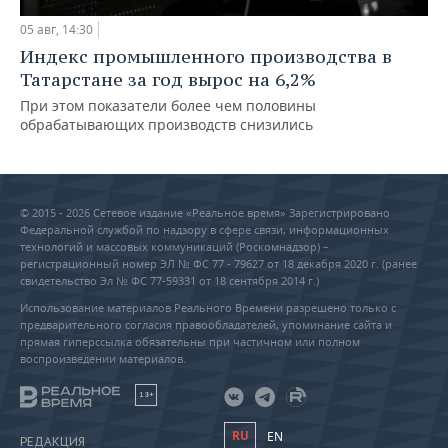
05 авг, 14:30
Индекс промышленного производства в
Татарстане за год вырос на 6,2%
При этом показатели более чем половины
обрабатывающих производств снизились
© 2015 - 2026 Сетевое издание «Реальное время» Зарегистрировано
Федеральной службой по надзору в сфере связи, информационных
технологий и массовых коммуникаций (Роскомнадзор) –
регистрационный номер ЭЛ № ФС 77 - 79627 от 18 декабря 2020 г. (ранее
свидетельство Эл № ФС 77-59331 от 18 сентября 2014 г.)
Использование материалов Реального Времени разрешено только с
предварительного согласия правообладателей, упоминание сайта и
прямая гиперссылка обязательны при частичном или полном
воспроизведении материалов.
18+
RU
EN
РЕДАКЦИЯ