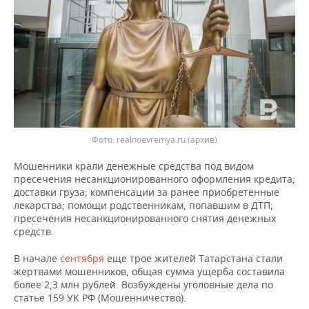
ВОДНЫЕ ВИДЫ СПОРТА
ОБРАЗОВАНИЕ
ХОККЕЙ С МЯЧОМ
ПРОИСШЕСТВИЯ
Фото: realnoevremya.ru (архив)
Мошенники крали денежные средства под видом
пресечения несанкционированного оформления кредита;
доставки груза; компенсации за ранее приобретенные
лекарства; помощи родственникам, попавшим в ДТП;
пресечения несанкционированного снятия денежных
средств.
В начале
сентября
еще трое жителей Татарстана стали
жертвами мошенников, общая сумма ущерба составила
более 2,3 млн рублей. Возбуждены уголовные дела по
статье 159 УК РФ (Мошенничество).