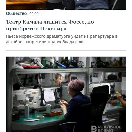
Общество
00:00
Театр Камала лишится Фоссе, но
приобретет Шекспира
Пьеса норвежского драматурга уйдет из репертуара в
декабре: запретили правообладатели