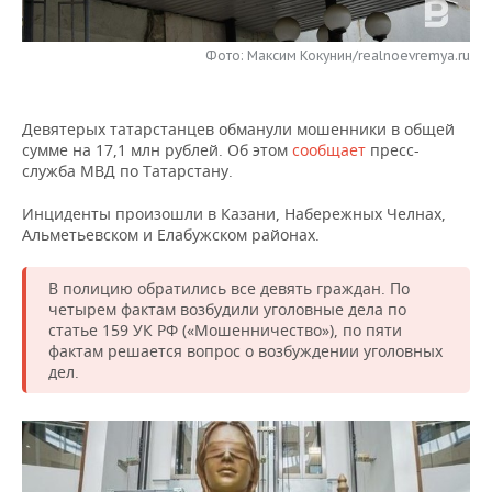
НЕФТЕХИМИЯ
РОЗНИЧНАЯ ТОРГОВЛЯ
НОВОСТИ ТЕХНОЛОГИЙ
МЕРОПРИЯТИЯ
НЕФТЬ
Фото: Максим Кокунин/realnoevremya.ru
ТРАНСПОРТ
IT
НОВОСТИ МЕРОПРИЯТИЙ
СПОРТ
ОПК
Девятерых татарстанцев обманули мошенники в общей
УСЛУГИ
МЕДИА
ВЫЕЗДНАЯ РЕДАКЦИЯ
НОВОСТИ СПОРТА
ОБЩЕСТВО
сумме на 17,1 млн рублей. Об этом
сообщает
пресс-
ЭНЕРГЕТИКА
служба МВД по Татарстану.
ТЕЛЕКОММУНИКАЦИИ
БИЗНЕС-БРАНЧИ
ФУТБОЛ
НОВОСТИ ОБЩЕСТВА
ФОТОГАЛЕРЕЯ
Инциденты произошли в Казани, Набережных Челнах,
Альметьевском и Елабужском районах.
ONLINE-КОНФЕРЕНЦИИ
ХОККЕЙ
ВЛАСТЬ
СЮЖЕТЫ
В полицию обратились все девять граждан. По
ОТКРЫТАЯ ЛЕКЦИЯ
БАСКЕТБОЛ
ИНФРАСТРУКТУРА
СПРАВОЧНИК
четырем фактам возбудили уголовные дела по
статье 159 УК РФ («Мошенничество»), по пяти
ВОЛЕЙБОЛ
ИСТОРИЯ
СПИСОК ПЕРСОН
ПОЛНАЯ ВЕРСИЯ
фактам решается вопрос о возбуждении уголовных
дел.
КИБЕРСПОРТ
КУЛЬТУРА
СПИСОК КОМПАНИЙ
ФИГУРНОЕ КАТАНИЕ
МЕДИЦИНА