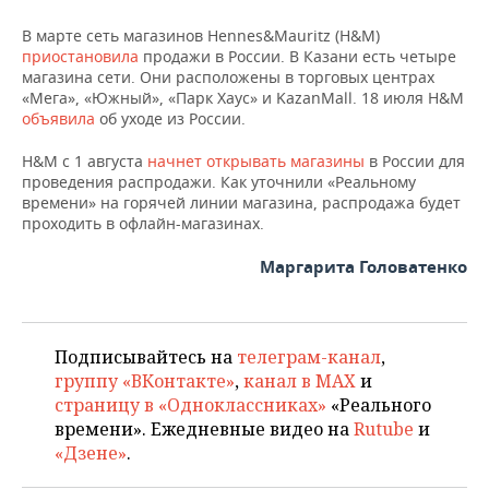
НЕФТЕХИМИЯ
В марте сеть магазинов Hennes&Mauritz (H&M)
РОЗНИЧНАЯ ТОРГОВЛЯ
НОВОСТИ ТЕХНОЛОГИЙ
МЕРОПРИЯТИЯ
приостановила
НЕФТЬ
продажи в России. В Казани есть четыре
магазина сети. Они расположены в торговых центрах
ТРАНСПОРТ
IT
НОВОСТИ МЕРОПРИЯТИЙ
СПОРТ
«Мега», «Южный», «Парк Хаус» и KazanMall. 18 июля Н&M
ОПК
объявила
об уходе из России.
УСЛУГИ
МЕДИА
ВЫЕЗДНАЯ РЕДАКЦИЯ
НОВОСТИ СПОРТА
ОБЩЕСТВО
ЭНЕРГЕТИКА
H&M с 1 августа
начнет открывать магазины
в России для
проведения распродажи. Как уточнили «Реальному
ТЕЛЕКОММУНИКАЦИИ
БИЗНЕС-БРАНЧИ
ФУТБОЛ
НОВОСТИ ОБЩЕСТВА
ФОТОГАЛЕРЕЯ
времени» на горячей линии магазина, распродажа будет
проходить в офлайн-магазинах.
ONLINE-КОНФЕРЕНЦИИ
ХОККЕЙ
ВЛАСТЬ
СЮЖЕТЫ
Маргарита Головатенко
ОТКРЫТАЯ ЛЕКЦИЯ
БАСКЕТБОЛ
ИНФРАСТРУКТУРА
СПРАВОЧНИК
ВОЛЕЙБОЛ
ИСТОРИЯ
СПИСОК ПЕРСОН
ПОЛНАЯ ВЕРСИЯ
Подписывайтесь на
телеграм-канал
,
группу «ВКонтакте»
,
канал в MAX
и
КИБЕРСПОРТ
КУЛЬТУРА
СПИСОК КОМПАНИЙ
страницу в «Одноклассниках»
«Реального
времени». Ежедневные видео на
Rutube
и
ФИГУРНОЕ КАТАНИЕ
МЕДИЦИНА
«Дзене»
.