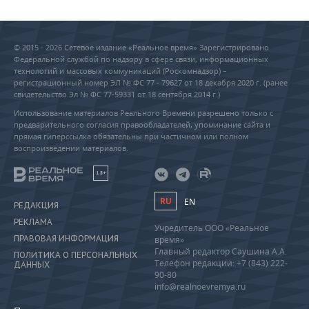
© 2015 - 2026 Сетевое издание «Реальное время» Зарегистрировано
Федеральной службой по надзору в сфере связи, информационных
технологий и массовых коммуникаций (Роскомнадзор) –
регистрационный номер ЭЛ № ФС 77 - 79627 от 18 декабря 2020 г. (ранее
свидетельство Эл № ФС 77-59331 от 18 сентября 2014 г.)
Использование материалов Реального Времени разрешено только с
предварительного согласия правообладателей, упоминание сайта и
прямая гиперссылка обязательны при частичном или полном
воспроизведении материалов.
18+
RU
EN
РЕДАКЦИЯ
РЕКЛАМА
Учредитель ООО «Реальное
ПРАВОВАЯ ИНФОРМАЦИЯ
время»
Главный редактор Саушина А.А.
ПОЛИТИКА О ПЕРСОНАЛЬНЫХ
Телефон редакции: +7 (843) 222-
ДАННЫХ
90-80
info@realnoevremya.ru