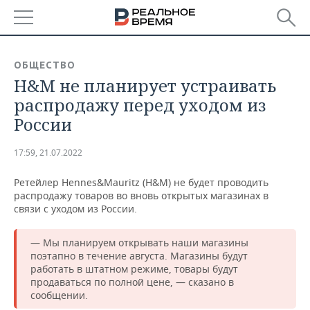
РЕГИОНЫ
ОБЩЕСТВО
H&M не планирует устраивать
БАШКОРТОСТАН
НОВОСТИ
распродажу перед уходом из
ТАТАРСТАН
АНАЛИТИКА
России
УДМУРТИЯ
НОВОСТИ АНАЛИТИКИ
ЭКОНОМИКА
17:59, 21.07.2022
ДЕКЛАРАЦИИ О ДОХОДАХ
НОВОСТИ ЭКОНОМИКИ
ПРОМЫШЛЕННОСТЬ
Ретейлер Hennes&Mauritz (H&M) не будет проводить
распродажу товаров во вновь открытых магазинах в
КОРОЛИ ГОСЗАКАЗА ПФО
ФИНАНСЫ
НОВОСТИ
НЕДВИЖИМОСТЬ
связи с уходом из России.
ПРОМЫШЛЕННОСТИ
ВУЗЫ ТАТАРСТАНА
БАНКИ
НОВОСТИ НЕДВИЖИМОСТИ
АВТО
— Мы планируем открывать наши магазины
АГРОПРОМ
поэтапно в течение августа. Магазины будут
работать в штатном режиме, товары будут
КОМУ ПРИНАДЛЕЖАТ
БЮДЖЕТ
НОВОСТИ АВТО
БИЗНЕС
ТОРГОВЫЕ ЦЕНТРЫ
МАШИНОСТРОЕНИЕ
продаваться по полной цене, — сказано в
ТАТАРСТАНА
сообщении.
ИНВЕСТИЦИИ
НОВОСТИ БИЗНЕСА
ТЕХНОЛОГИИ