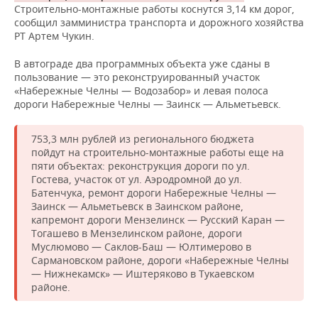
ВОДНЫЕ ВИДЫ СПОРТА
ОБРАЗОВАНИЕ
Строительно-монтажные работы коснутся 3,14 км дорог,
сообщил замминистра транспорта и дорожного хозяйства
ХОККЕЙ С МЯЧОМ
ПРОИСШЕСТВИЯ
РТ Артем Чукин.
В автограде два программных объекта уже сданы в
пользование — это реконструированный участок
«Набережные Челны — Водозабор» и левая полоса
дороги Набережные Челны — Заинск — Альметьевск.
753,3 млн рублей из регионального бюджета
пойдут на строительно-монтажные работы еще на
пяти объектах: реконструкция дороги по ул.
Гостева, участок от ул. Аэродромной до ул.
Батенчука, ремонт дороги Набережные Челны —
Заинск — Альметьевск в Заинском районе,
капремонт дороги Мензелинск — Русский Каран —
Тогашево в Мензелинском районе, дороги
Муслюмово — Саклов-Баш — Юлтимерово в
Сармановском районе, дороги «Набережные Челны
— Нижнекамск» — Иштеряково в Тукаевском
районе.