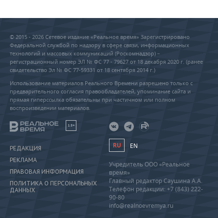
© 2015 - 2026 Сетевое издание «Реальное время» Зарегистрировано
Федеральной службой по надзору в сфере связи, информационных
технологий и массовых коммуникаций (Роскомнадзор) –
регистрационный номер ЭЛ № ФС 77 - 79627 от 18 декабря 2020 г. (ранее
свидетельство Эл № ФС 77-59331 от 18 сентября 2014 г.)
Использование материалов Реального Времени разрешено только с
предварительного согласия правообладателей, упоминание сайта и
прямая гиперссылка обязательны при частичном или полном
воспроизведении материалов.
18+
RU
EN
РЕДАКЦИЯ
РЕКЛАМА
Учредитель ООО «Реальное
ПРАВОВАЯ ИНФОРМАЦИЯ
время»
Главный редактор Саушина А.А.
ПОЛИТИКА О ПЕРСОНАЛЬНЫХ
Телефон редакции: +7 (843) 222-
ДАННЫХ
90-80
info@realnoevremya.ru