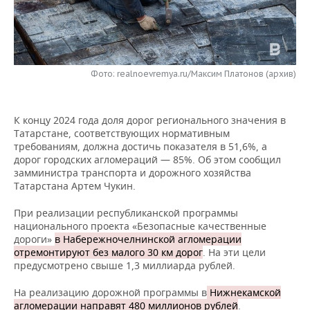
НЕФТЕХИМИЯ
РОЗНИЧНАЯ ТОРГОВЛЯ
НОВОСТИ ТЕХНОЛОГИЙ
МЕРОПРИЯТИЯ
НЕФТЬ
ТРАНСПОРТ
IT
НОВОСТИ МЕРОПРИЯТИЙ
СПОРТ
ОПК
Фото: realnoevremya.ru/Максим Платонов (архив)
УСЛУГИ
МЕДИА
ВЫЕЗДНАЯ РЕДАКЦИЯ
НОВОСТИ СПОРТА
ОБЩЕСТВО
ЭНЕРГЕТИКА
К концу 2024 года доля дорог регионального значения в
ТЕЛЕКОММУНИКАЦИИ
БИЗНЕС-БРАНЧИ
ФУТБОЛ
НОВОСТИ ОБЩЕСТВА
ФОТОГАЛЕРЕЯ
Татарстане, соответствующих нормативным
требованиям, должна достичь показателя в 51,6%, а
ONLINE-КОНФЕРЕНЦИИ
ХОККЕЙ
ВЛАСТЬ
СЮЖЕТЫ
дорог городских агломераций — 85%. Об этом сообщил
замминистра транспорта и дорожного хозяйства
ОТКРЫТАЯ ЛЕКЦИЯ
БАСКЕТБОЛ
ИНФРАСТРУКТУРА
СПРАВОЧНИК
Татарстана Артем Чукин.
При реализации республиканской программы
ВОЛЕЙБОЛ
ИСТОРИЯ
СПИСОК ПЕРСОН
ПОЛНАЯ ВЕРСИЯ
национального проекта «Безопасные качественные
дороги»
в Набережночелнинской агломерации
КИБЕРСПОРТ
КУЛЬТУРА
СПИСОК КОМПАНИЙ
отремонтируют без малого 30 км дорог
. На эти цели
предусмотрено свыше 1,3 миллиарда рублей.
ФИГУРНОЕ КАТАНИЕ
МЕДИЦИНА
На реализацию дорожной программы в
Нижнекамской
агломерации направят 480 миллионов рублей
.