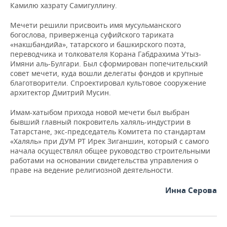
Камилю хазрату Самигуллину.
Мечети решили присвоить имя мусульманского
богослова, приверженца суфийского тариката
«накшбандийа», татарского и башкирского поэта,
переводчика и толкователя Корана Габдрахима Утыз-
Имяни аль-Булгари. Был сформирован попечительский
совет мечети, куда вошли делегаты фондов и крупные
благотворители. Спроектировал культовое сооружение
архитектор Дмитрий Мусин.
Имам-хатыбом прихода новой мечети был выбран
бывший главный покровитель халяль-индустрии в
Татарстане, экс-председатель Комитета по стандартам
«Халяль» при ДУМ РТ Ирек Зиганшин, который с самого
начала осуществлял общее руководство строительными
работами на основании свидетельства управления о
праве на ведение религиозной деятельности.
Инна Серова