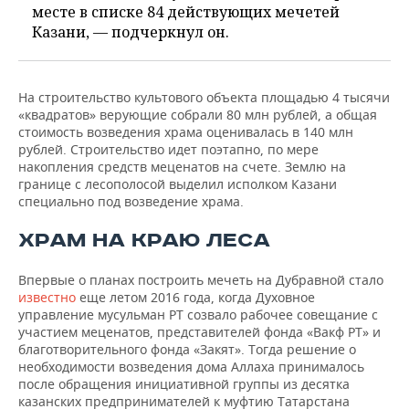
ВОДНЫЕ ВИДЫ СПОРТА
ОБРАЗОВАНИЕ
месте в списке 84 действующих мечетей
Казани, — подчеркнул он.
ХОККЕЙ С МЯЧОМ
ПРОИСШЕСТВИЯ
На строительство культового объекта площадью 4 тысячи
«квадратов» верующие собрали 80 млн рублей, а общая
стоимость возведения храма оценивалась в 140 млн
рублей. Строительство идет поэтапно, по мере
накопления средств меценатов на счете. Землю на
границе с лесополосой выделил исполком Казани
специально под возведение храма.
ХРАМ НА КРАЮ ЛЕСА
Впервые о планах построить мечеть на Дубравной стало
известно
еще летом 2016 года, когда Духовное
управление мусульман РТ созвало рабочее совещание с
участием меценатов, представителей фонда «Вакф РТ» и
благотворительного фонда «Закят». Тогда решение о
необходимости возведения дома Аллаха принималось
после обращения инициативной группы из десятка
казанских предпринимателей к муфтию Татарстана