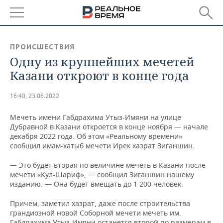
РЕГИОНЫ
ПРОИСШЕСТВИЯ
Одну из крупнейших мечетей
БАШКОРТОСТАН
НОВОСТИ
Казани откроют в конце года
ТАТАРСТАН
АНАЛИТИКА
16:40, 23.06.2022
УДМУРТИЯ
НОВОСТИ АНАЛИТИКИ
ЭКОНОМИКА
Мечеть имени Габдрахима Утыз-Имяни на улице
Дубравной в Казани откроется в конце ноября — начале
ДЕКЛАРАЦИИ О ДОХОДАХ
НОВОСТИ ЭКОНОМИКИ
ПРОМЫШЛЕННОСТЬ
декабря 2022 года. Об этом «Реальному времени»
сообщил имам-хатыб мечети Ирек хазрат Зиганшин.
КОРОЛИ ГОСЗАКАЗА ПФО
ФИНАНСЫ
НОВОСТИ
НЕДВИЖИМОСТЬ
ПРОМЫШЛЕННОСТИ
— Это будет вторая по величине мечеть в Казани после
ВУЗЫ ТАТАРСТАНА
БАНКИ
НОВОСТИ НЕДВИЖИМОСТИ
АВТО
мечети «Кул-Шариф», — сообщил Зиганшин нашему
АГРОПРОМ
изданию. — Она будет вмещать до 1 200 человек.
КОМУ ПРИНАДЛЕЖАТ
БЮДЖЕТ
НОВОСТИ АВТО
БИЗНЕС
ТОРГОВЫЕ ЦЕНТРЫ
МАШИНОСТРОЕНИЕ
Причем, заметил хазрат, даже после строительства
ТАТАРСТАНА
грандиозной новой Соборной мечети мечеть им.
ИНВЕСТИЦИИ
НОВОСТИ БИЗНЕСА
ТЕХНОЛОГИИ
Габдрахима Утыз-Имяни останется второй по размерам в