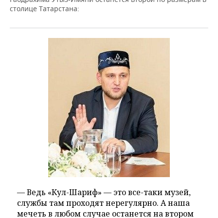
НЕФТЕХИМИЯ
столице Татарстана:
РОЗНИЧНАЯ ТОРГОВЛЯ
НОВОСТИ ТЕХНОЛОГИЙ
МЕРОПРИЯТИЯ
НЕФТЬ
ТРАНСПОРТ
IT
НОВОСТИ МЕРОПРИЯТИЙ
СПОРТ
ОПК
УСЛУГИ
МЕДИА
ВЫЕЗДНАЯ РЕДАКЦИЯ
НОВОСТИ СПОРТА
ОБЩЕСТВО
ЭНЕРГЕТИКА
ТЕЛЕКОММУНИКАЦИИ
БИЗНЕС-БРАНЧИ
ФУТБОЛ
НОВОСТИ ОБЩЕСТВА
ФОТОГАЛЕРЕЯ
ONLINE-КОНФЕРЕНЦИИ
ХОККЕЙ
ВЛАСТЬ
СЮЖЕТЫ
ОТКРЫТАЯ ЛЕКЦИЯ
БАСКЕТБОЛ
ИНФРАСТРУКТУРА
СПРАВОЧНИК
ВОЛЕЙБОЛ
ИСТОРИЯ
СПИСОК ПЕРСОН
ПОЛНАЯ ВЕРСИЯ
КИБЕРСПОРТ
КУЛЬТУРА
СПИСОК КОМПАНИЙ
— Ведь «Кул-Шариф» — это все-таки музей,
ФИГУРНОЕ КАТАНИЕ
МЕДИЦИНА
службы там проходят нерегулярно. А наша
мечеть в любом случае останется на втором