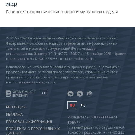
мир
Главные технологические новости минувшей недели
© 2015 - 2026 Сетевое издание «Реальное время» Зарегистрировано
Федеральной службой по надзору в сфере связи, информационных
технологий и массовых коммуникаций (Роскомнадзор) –
регистрационный номер ЭЛ № ФС 77 - 79627 от 18 декабря 2020 г. (ранее
свидетельство Эл № ФС 77-59331 от 18 сентября 2014 г.)
Использование материалов Реального Времени разрешено только с
предварительного согласия правообладателей, упоминание сайта и
прямая гиперссылка обязательны при частичном или полном
воспроизведении материалов.
18+
RU
EN
РЕДАКЦИЯ
РЕКЛАМА
Учредитель ООО «Реальное
ПРАВОВАЯ ИНФОРМАЦИЯ
время»
Главный редактор Саушина А.А.
ПОЛИТИКА О ПЕРСОНАЛЬНЫХ
Телефон редакции: +7 (843) 222-
ДАННЫХ