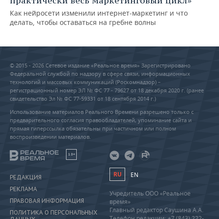
практически весь маркетинговый цикл»
Как нейросети изменили интернет-маркетинг и что
делать, чтобы оставаться на гребне волны
© 2015 - 2026 Сетевое издание «Реальное время» Зарегистрировано
Федеральной службой по надзору в сфере связи, информационных
технологий и массовых коммуникаций (Роскомнадзор) –
регистрационный номер ЭЛ № ФС 77 - 79627 от 18 декабря 2020 г. (ранее
свидетельство Эл № ФС 77-59331 от 18 сентября 2014 г.)
Использование материалов Реального Времени разрешено только с
предварительного согласия правообладателей, упоминание сайта и
прямая гиперссылка обязательны при частичном или полном
воспроизведении материалов.
18+
RU
EN
РЕДАКЦИЯ
РЕКЛАМА
Учредитель ООО «Реальное
ПРАВОВАЯ ИНФОРМАЦИЯ
время»
Главный редактор Саушина А.А.
ПОЛИТИКА О ПЕРСОНАЛЬНЫХ
Телефон редакции: +7 (843) 222-