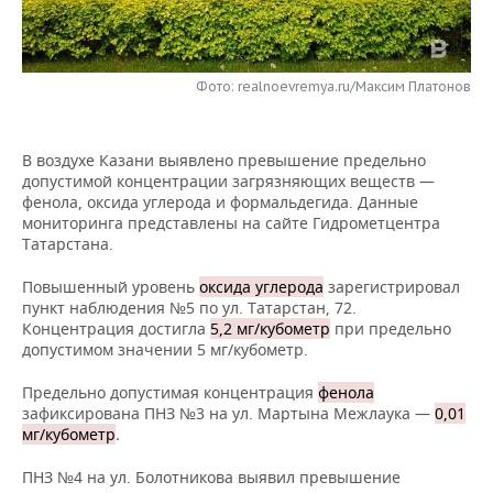
НЕФТЕХИМИЯ
РОЗНИЧНАЯ ТОРГОВЛЯ
НОВОСТИ ТЕХНОЛОГИЙ
МЕРОПРИЯТИЯ
НЕФТЬ
Фото: realnoevremya.ru/Максим Платонов
ТРАНСПОРТ
IT
НОВОСТИ МЕРОПРИЯТИЙ
СПОРТ
ОПК
УСЛУГИ
МЕДИА
ВЫЕЗДНАЯ РЕДАКЦИЯ
НОВОСТИ СПОРТА
ОБЩЕСТВО
ЭНЕРГЕТИКА
В воздухе Казани выявлено превышение предельно
допустимой концентрации загрязняющих веществ —
ТЕЛЕКОММУНИКАЦИИ
БИЗНЕС-БРАНЧИ
ФУТБОЛ
НОВОСТИ ОБЩЕСТВА
ФОТОГАЛЕРЕЯ
фенола, оксида углерода и формальдегида. Данные
мониторинга представлены на сайте Гидрометцентра
ONLINE-КОНФЕРЕНЦИИ
ХОККЕЙ
ВЛАСТЬ
СЮЖЕТЫ
Татарстана.
Повышенный уровень
оксида углерода
зарегистрировал
ОТКРЫТАЯ ЛЕКЦИЯ
БАСКЕТБОЛ
ИНФРАСТРУКТУРА
СПРАВОЧНИК
пункт наблюдения №5 по ул. Татарстан, 72.
Концентрация достигла
5,2 мг/кубометр
при предельно
ВОЛЕЙБОЛ
ИСТОРИЯ
СПИСОК ПЕРСОН
ПОЛНАЯ ВЕРСИЯ
допустимом значении 5 мг/кубометр.
Предельно допустимая концентрация
фенола
КИБЕРСПОРТ
КУЛЬТУРА
СПИСОК КОМПАНИЙ
зафиксирована ПНЗ №3 на ул. Мартына Межлаука —
0,01
мг/кубометр
.
ФИГУРНОЕ КАТАНИЕ
МЕДИЦИНА
ПНЗ №4 на ул. Болотникова выявил превышение