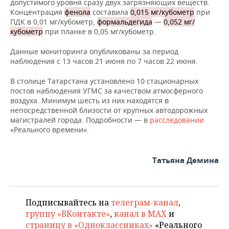
ВОДНЫЕ ВИДЫ СПОРТА
ОБРАЗОВАНИЕ
допустимого уровня сразу двух загрязняющих веществ.
Концентрация
фенола
составила
0,015 мг/кубометр
при
ПДК в 0,01 мг/кубометр,
формальдегида
—
0,052 мг/
ХОККЕЙ С МЯЧОМ
ПРОИСШЕСТВИЯ
кубометр
при планке в 0,05 мг/кубометр.
Данные мониторинга опубликованы за период
наблюдения с 13 часов 21 июня по 7 часов 22 июня.
В столице Татарстана установлено 10 стационарных
постов наблюдения УГМС за качеством атмосферного
воздуха. Минимум шесть из них находятся в
непосредственной близости от крупных автодорожных
магистралей города. Подробности — в
расследовании
«Реального времени».
Татьяна Демина
Подписывайтесь на
телеграм-канал
,
группу «ВКонтакте»
,
канал в MAX
и
страницу в «Одноклассниках»
«Реального