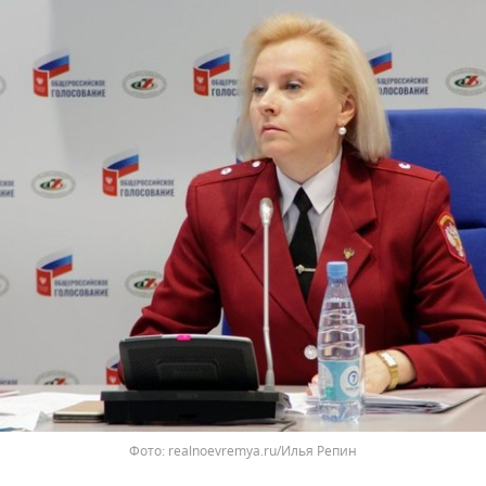
realnoevremya.ru/Илья Репин