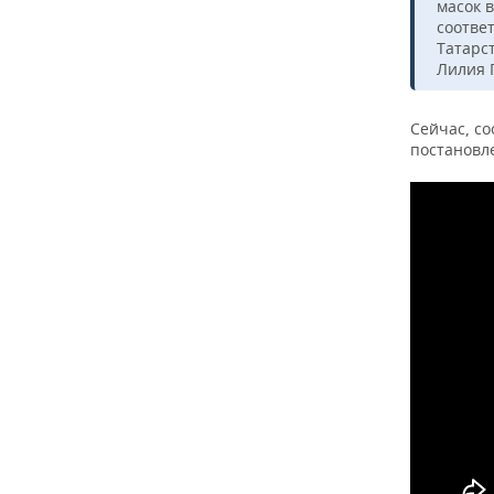
ВОДНЫЕ ВИДЫ СПОРТА
ОБРАЗОВАНИЕ
масок 
соотве
Татарс
ХОККЕЙ С МЯЧОМ
ПРОИСШЕСТВИЯ
Лилия 
Сейчас, со
постановл