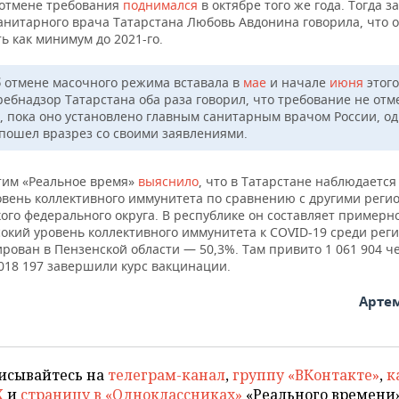
 отмене требования
поднимался
в октябре того же года. Тогда 
анитарного врача Татарстана Любовь Авдонина говорила, что о
ь как минимум до 2021-го.
б отмене масочного режима вставала в
мае
и начале
июня
этого
ребнадзор Татарстана оба раза говорил, что требование не отм
р, пока оно установлено главным санитарным врачом России, о
 пошел вразрез со своими заявлениями.
этим «Реальное время»
выяснило
, что в Татарстане наблюдаетс
овень коллективного иммунитета по сравнению с другими реги
го федерального округа. В республике он составляет примерно
окий уровень коллективного иммунитета к COVID-19 среди рег
рован в Пензенской области — 50,3%. Там привито 1 061 904 че
 018 197 завершили курс вакцинации.
Арте
исывайтесь на
телеграм-канал
,
группу «ВКонтакте»
,
к
X
и
страницу в «Одноклассниках»
«Реального времени»