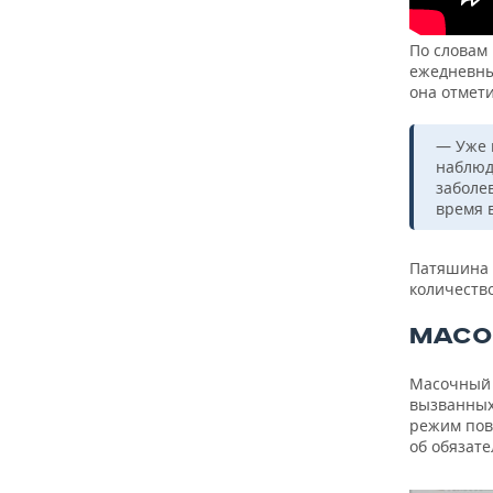
По словам
ежедневный
она отмети
— Уже 
наблюд
заболе
время 
Патяшина о
количеств
МАСО
Масочный 
вызванных
режим пов
об обязат