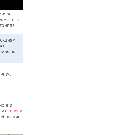
ейчас
оме того,
гриппа.
фекциям
ась
жило во
ирус,
чений,
блике
ввели
ребование
.