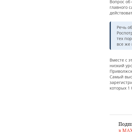
Вопрос об
главного с
действоват
Речь о
Роспот
тех по
все же
Вместе с 
низкий ур
Приволжско
Самый выс
зарегистри
которых 1
Подп
в MA