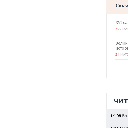
Сюж
XVI с
499
МА
Велик
истор
24
МАТ
ЧИ
Вла
14:06