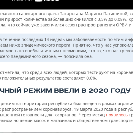
 главного санитарного врача Татарстана Марины Патяшиной, с
 прирост количества заболевших снизился с 3,5% до 0,08%. Кр
ла, что сейчас уже закончился сезон распространения ОРВИ и 
в течение последних 14 недель мы заболеваемость по этим ин
аем ниже эпидемического порога. Приятно, что у нас успокоил
ваемость по внебольничным пневмониям, это то, что нас трево
всего пандемийного сезона, — пояснила она.
тметила, что среди всех людей, которых тестируют на коронав
о положительных результатов составляет 0,6%.
ЧНЫЙ РЕЖИМ ВВЕЛИ В 2020 ГОДУ
режим на территории республики был введен в рамках ограни
 распространением коронавируса. 19 марта 2020 года в респу
ышенной готовности для госорганов. Через месяц
появилось
т
ельном ношении масок в магазинах и общественном транспорте