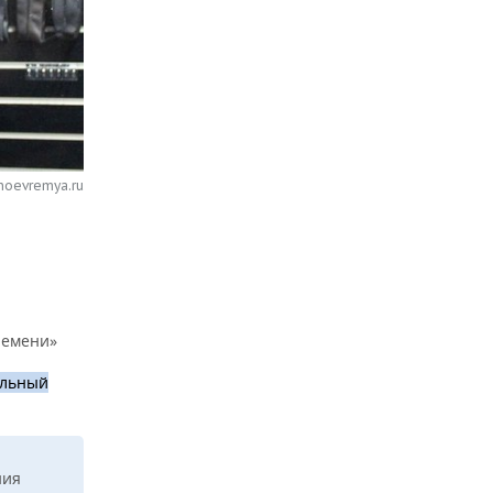
noevremya.ru
ремени»
ельный
ния