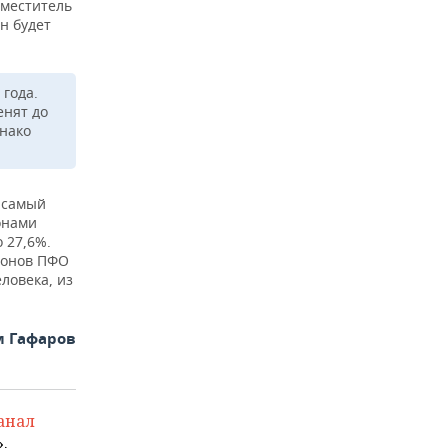
заместитель
н будет
 года.
енят до
днако
я самый
онами
 27,6%.
ионов ПФО
ловека, из
м Гафаров
анал
.