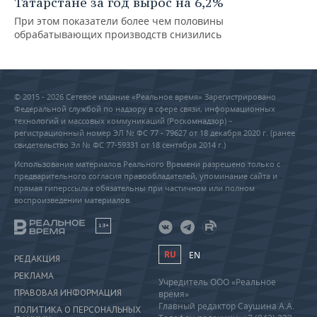
Татарстане за год вырос на 6,2%
При этом показатели более чем половины
обрабатывающих производств снизились
© 2015 - 2026 Сетевое издание «Реальное время» Зарегистрировано
Федеральной службой по надзору в сфере связи, информационных
технологий и массовых коммуникаций (Роскомнадзор) –
регистрационный номер ЭЛ № ФС 77 - 79627 от 18 декабря 2020 г. (ранее
свидетельство Эл № ФС 77-59331 от 18 сентября 2014 г.)
Использование материалов Реального Времени разрешено только с
предварительного согласия правообладателей, упоминание сайта и
прямая гиперссылка обязательны при частичном или полном
воспроизведении материалов.
18+
RU
EN
РЕДАКЦИЯ
РЕКЛАМА
Учредитель ООО «Реальное
ПРАВОВАЯ ИНФОРМАЦИЯ
время»
Главный редактор Саушина А.А.
ПОЛИТИКА О ПЕРСОНАЛЬНЫХ