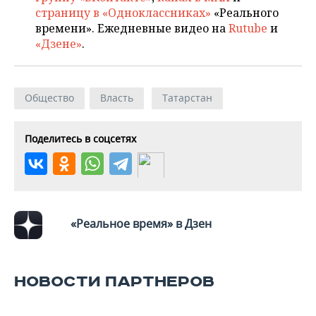
ВОДНЫЕ ВИДЫ СПОРТА
ОБРАЗОВАНИЕ
страницу в «Одноклассниках»
«Реального
времени». Ежедневные видео на
Rutube
и
ХОККЕЙ С МЯЧОМ
ПРОИСШЕСТВИЯ
«Дзене»
.
Общество
Власть
Татарстан
Поделитесь в соцсетях
«Реальное время» в Дзен
НОВОСТИ ПАРТНЕРОВ