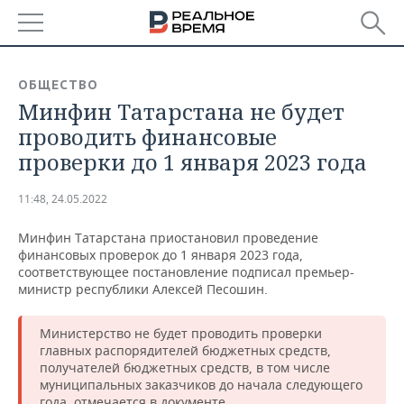
РЕГИОНЫ
ОБЩЕСТВО
Минфин Татарстана не будет
БАШКОРТОСТАН
НОВОСТИ
проводить финансовые
ТАТАРСТАН
АНАЛИТИКА
проверки до 1 января 2023 года
УДМУРТИЯ
НОВОСТИ АНАЛИТИКИ
ЭКОНОМИКА
11:48, 24.05.2022
ДЕКЛАРАЦИИ О ДОХОДАХ
НОВОСТИ ЭКОНОМИКИ
ПРОМЫШЛЕННОСТЬ
Минфин Татарстана приостановил проведение
финансовых проверок до 1 января 2023 года,
КОРОЛИ ГОСЗАКАЗА ПФО
ФИНАНСЫ
НОВОСТИ
НЕДВИЖИМОСТЬ
соответствующее постановление подписал премьер-
ПРОМЫШЛЕННОСТИ
министр республики Алексей Песошин.
ВУЗЫ ТАТАРСТАНА
БАНКИ
НОВОСТИ НЕДВИЖИМОСТИ
АВТО
АГРОПРОМ
Министерство не будет проводить проверки
главных распорядителей бюджетных средств,
КОМУ ПРИНАДЛЕЖАТ
БЮДЖЕТ
НОВОСТИ АВТО
БИЗНЕС
ТОРГОВЫЕ ЦЕНТРЫ
МАШИНОСТРОЕНИЕ
получателей бюджетных средств, в том числе
ТАТАРСТАНА
муниципальных заказчиков до начала следующего
ИНВЕСТИЦИИ
НОВОСТИ БИЗНЕСА
ТЕХНОЛОГИИ
года, отмечается в документе.