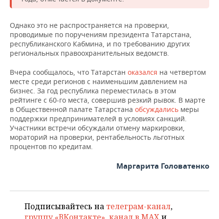
НЕФТЕХИМИЯ
РОЗНИЧНАЯ ТОРГОВЛЯ
НОВОСТИ ТЕХНОЛОГИЙ
МЕРОПРИЯТИЯ
Однако это не распространяется на проверки,
НЕФТЬ
проводимые по поручениям президента Татарстана,
ТРАНСПОРТ
IT
НОВОСТИ МЕРОПРИЯТИЙ
СПОРТ
республиканского Кабмина, и по требованию других
ОПК
региональных правоохранительных ведомств.
УСЛУГИ
МЕДИА
ВЫЕЗДНАЯ РЕДАКЦИЯ
НОВОСТИ СПОРТА
ОБЩЕСТВО
ЭНЕРГЕТИКА
Вчера сообщалось, что Татарстан
оказался
на четвертом
месте среди регионов с наименьшим давлением на
ТЕЛЕКОММУНИКАЦИИ
БИЗНЕС-БРАНЧИ
ФУТБОЛ
НОВОСТИ ОБЩЕСТВА
ФОТОГАЛЕРЕЯ
бизнес. За год республика переместилась в этом
рейтинге с 60-го места, совершив резкий рывок. В марте
ONLINE-КОНФЕРЕНЦИИ
ХОККЕЙ
ВЛАСТЬ
СЮЖЕТЫ
в Общественной палате Татарстана
обсуждались
меры
поддержки предпринимателей в условиях санкций.
Участники встречи обсуждали отмену маркировки,
ОТКРЫТАЯ ЛЕКЦИЯ
БАСКЕТБОЛ
ИНФРАСТРУКТУРА
СПРАВОЧНИК
мораторий на проверки, рентабельность льготных
процентов по кредитам.
ВОЛЕЙБОЛ
ИСТОРИЯ
СПИСОК ПЕРСОН
ПОЛНАЯ ВЕРСИЯ
Маргарита Головатенко
КИБЕРСПОРТ
КУЛЬТУРА
СПИСОК КОМПАНИЙ
ФИГУРНОЕ КАТАНИЕ
МЕДИЦИНА
Подписывайтесь на
телеграм-канал
,
группу «ВКонтакте»
,
канал в MAX
и