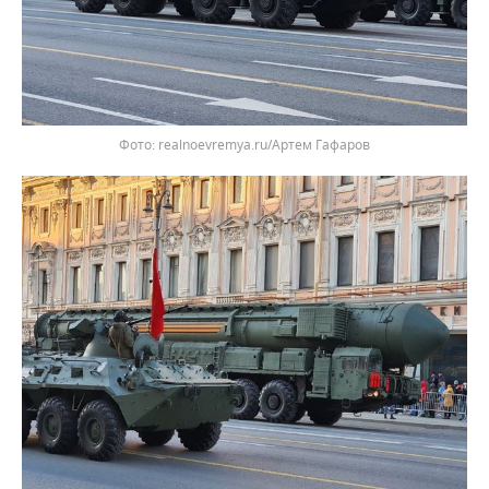
realnoevremya.ru/Артем Гафаров