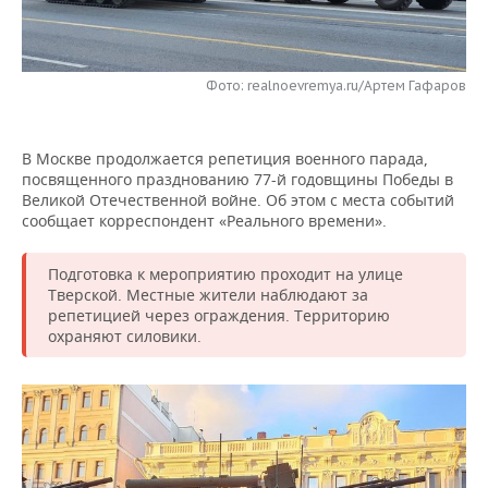
НЕФТЕХИМИЯ
РОЗНИЧНАЯ ТОРГОВЛЯ
НОВОСТИ ТЕХНОЛОГИЙ
МЕРОПРИЯТИЯ
НЕФТЬ
Фото: realnoevremya.ru/Артем Гафаров
ТРАНСПОРТ
IT
НОВОСТИ МЕРОПРИЯТИЙ
СПОРТ
ОПК
УСЛУГИ
МЕДИА
ВЫЕЗДНАЯ РЕДАКЦИЯ
НОВОСТИ СПОРТА
ОБЩЕСТВО
ЭНЕРГЕТИКА
В Москве продолжается репетиция военного парада,
посвященного празднованию 77-й годовщины Победы в
ТЕЛЕКОММУНИКАЦИИ
БИЗНЕС-БРАНЧИ
ФУТБОЛ
НОВОСТИ ОБЩЕСТВА
ФОТОГАЛЕРЕЯ
Великой Отечественной войне. Об этом с места событий
сообщает корреспондент «Реального времени».
ONLINE-КОНФЕРЕНЦИИ
ХОККЕЙ
ВЛАСТЬ
СЮЖЕТЫ
Подготовка к мероприятию проходит на улице
ОТКРЫТАЯ ЛЕКЦИЯ
БАСКЕТБОЛ
ИНФРАСТРУКТУРА
СПРАВОЧНИК
Тверской. Местные жители наблюдают за
репетицией через ограждения. Территорию
охраняют силовики.
ВОЛЕЙБОЛ
ИСТОРИЯ
СПИСОК ПЕРСОН
ПОЛНАЯ ВЕРСИЯ
КИБЕРСПОРТ
КУЛЬТУРА
СПИСОК КОМПАНИЙ
ФИГУРНОЕ КАТАНИЕ
МЕДИЦИНА