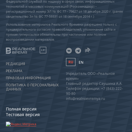
Федеральной службой по надзору в сфере связи, информационных
технологий и массовых коммуникаций (Роскомнадзор) –
регистрационный номер ЭЛ № ФС 77 - 79627 от 18 декабря 2020 г. (ранее
свидетельство Эл № ФС 77-59331 от 18 сентября 2014 г.)
Использование материалов Реального Времени разрешено только с
предварительного согласия правообладателей, упоминание сайта и
прямая гиперссылка обязательны при частичном или полном
воспроизведении материалов.
18+
RU
EN
РЕДАКЦИЯ
РЕКЛАМА
Учредитель ООО «Реальное
ПРАВОВАЯ ИНФОРМАЦИЯ
время»
Главный редактор Саушина А.А.
ПОЛИТИКА О ПЕРСОНАЛЬНЫХ
Телефон редакции: +7 (843) 222-
ДАННЫХ
90-80
info@realnoevremya.ru
Полная версия
Тестовая версия