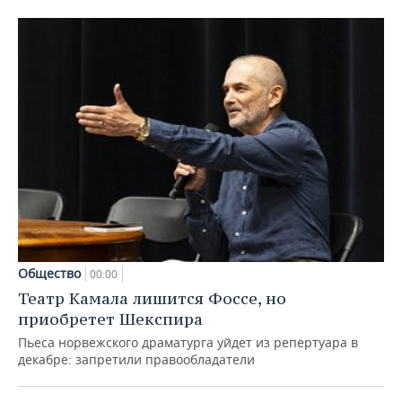
Общество
00:00
Театр Камала лишится Фоссе, но
приобретет Шекспира
Пьеса норвежского драматурга уйдет из репертуара в
декабре: запретили правообладатели