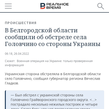
РЕГИОНЫ
ПРОИСШЕСТВИЯ
В Белгородской области
БАШКОРТОСТАН
НОВОСТИ
сообщили об обстреле села
ТАТАРСТАН
АНАЛИТИКА
Головчино со стороны Украины
УДМУРТИЯ
НОВОСТИ АНАЛИТИКИ
ЭКОНОМИКА
06:18, 26.04.2022
Сюжет:
Военная операция на Украине: только проверенная
ДЕКЛАРАЦИИ О ДОХОДАХ
НОВОСТИ ЭКОНОМИКИ
ПРОМЫШЛЕННОСТЬ
информация
КОРОЛИ ГОСЗАКАЗА ПФО
ФИНАНСЫ
НОВОСТИ
НЕДВИЖИМОСТЬ
Украинская сторона обстреляла в Белгородской области
ПРОМЫШЛЕННОСТИ
село Головчино, сообщил губернатор региона Вячеслав
Гладков.
ВУЗЫ ТАТАРСТАНА
БАНКИ
НОВОСТИ НЕДВИЖИМОСТИ
АВТО
АГРОПРОМ
— Был обстрел с украинской стороны села
КОМУ ПРИНАДЛЕЖАТ
БЮДЖЕТ
НОВОСТИ АВТО
БИЗНЕС
ТОРГОВЫЕ ЦЕНТРЫ
МАШИНОСТРОЕНИЕ
Головчино Грайворонского городского округа. <...>
ТАТАРСТАНА
пострадало несколько нежилых построек и четыре
ИНВЕСТИЦИИ
НОВОСТИ БИЗНЕСА
ТЕХНОЛОГИИ
дома. Слава богу, что нет пострадавших среди