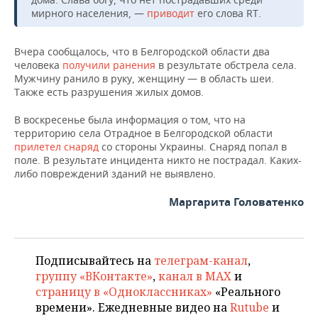
НЕФТЕХИМИЯ
мирного населения, —
приводит
его слова RT.
РОЗНИЧНАЯ ТОРГОВЛЯ
НОВОСТИ ТЕХНОЛОГИЙ
МЕРОПРИЯТИЯ
НЕФТЬ
Вчера сообщалось, что в Белгородской области два
ТРАНСПОРТ
IT
НОВОСТИ МЕРОПРИЯТИЙ
СПОРТ
человека
получили ранения
в результате обстрела села.
ОПК
Мужчину ранило в руку, женщину — в область шеи.
УСЛУГИ
МЕДИА
ВЫЕЗДНАЯ РЕДАКЦИЯ
НОВОСТИ СПОРТА
ОБЩЕСТВО
Также есть разрушения жилых домов.
ЭНЕРГЕТИКА
В воскресенье была информация о том, что на
ТЕЛЕКОММУНИКАЦИИ
БИЗНЕС-БРАНЧИ
ФУТБОЛ
НОВОСТИ ОБЩЕСТВА
ФОТОГАЛЕРЕЯ
территорию села Отрадное в Белгородской области
прилетел снаряд
со стороны Украины. Снаряд попал в
ONLINE-КОНФЕРЕНЦИИ
ХОККЕЙ
ВЛАСТЬ
СЮЖЕТЫ
поле. В результате инцидента никто не пострадал. Каких-
либо повреждений зданий не выявлено.
ОТКРЫТАЯ ЛЕКЦИЯ
БАСКЕТБОЛ
ИНФРАСТРУКТУРА
СПРАВОЧНИК
Маргарита Головатенко
ВОЛЕЙБОЛ
ИСТОРИЯ
СПИСОК ПЕРСОН
ПОЛНАЯ ВЕРСИЯ
КИБЕРСПОРТ
КУЛЬТУРА
СПИСОК КОМПАНИЙ
Подписывайтесь на
телеграм-канал
,
группу «ВКонтакте»
,
канал в MAX
и
ФИГУРНОЕ КАТАНИЕ
МЕДИЦИНА
страницу в «Одноклассниках»
«Реального
времени». Ежедневные видео на
Rutube
и