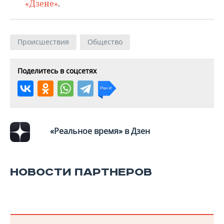
ВОДНЫЕ ВИДЫ СПОРТА
ОБРАЗОВАНИЕ
«Дзене»
.
ХОККЕЙ С МЯЧОМ
ПРОИСШЕСТВИЯ
Происшествия
Общество
Поделитесь в соцсетях
«Реальное время» в Дзен
НОВОСТИ ПАРТНЕРОВ