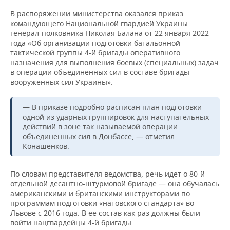
НЕФТЕХИМИЯ
В распоряжении министерства оказался приказ
РОЗНИЧНАЯ ТОРГОВЛЯ
НОВОСТИ ТЕХНОЛОГИЙ
МЕРОПРИЯТИЯ
командующего Национальной гвардией Украины
НЕФТЬ
генерал-полковника Николая Балана от 22 января 2022
ТРАНСПОРТ
IT
НОВОСТИ МЕРОПРИЯТИЙ
СПОРТ
года «Об организации подготовки батальонной
ОПК
тактической группы 4-й бригады оперативного
назначения для выполнения боевых (специальных) задач
УСЛУГИ
МЕДИА
ВЫЕЗДНАЯ РЕДАКЦИЯ
НОВОСТИ СПОРТА
ОБЩЕСТВО
в операции объединенных сил в составе бригады
ЭНЕРГЕТИКА
вооруженных сил Украины».
ТЕЛЕКОММУНИКАЦИИ
БИЗНЕС-БРАНЧИ
ФУТБОЛ
НОВОСТИ ОБЩЕСТВА
ФОТОГАЛЕРЕЯ
— В приказе подробно расписан план подготовки
ONLINE-КОНФЕРЕНЦИИ
ХОККЕЙ
ВЛАСТЬ
СЮЖЕТЫ
одной из ударных группировок для наступательных
действий в зоне так называемой операции
объединенных сил в Донбассе, — отметил
ОТКРЫТАЯ ЛЕКЦИЯ
БАСКЕТБОЛ
ИНФРАСТРУКТУРА
СПРАВОЧНИК
Конашенков.
ВОЛЕЙБОЛ
ИСТОРИЯ
СПИСОК ПЕРСОН
ПОЛНАЯ ВЕРСИЯ
По словам представителя ведомства, речь идет о 80-й
отдельной десантно-штурмовой бригаде — она обучалась
КИБЕРСПОРТ
КУЛЬТУРА
СПИСОК КОМПАНИЙ
американскими и британскими инструкторами по
программам подготовки «натовского стандарта» во
ФИГУРНОЕ КАТАНИЕ
МЕДИЦИНА
Львове с 2016 года. В ее состав как раз должны были
войти нацгвардейцы 4-й бригады.