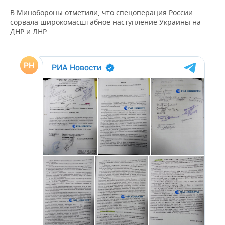
ВОДНЫЕ ВИДЫ СПОРТА
ОБРАЗОВАНИЕ
В Минобороны отметили, что спецоперация России
сорвала широкомасштабное наступление Украины на
ХОККЕЙ С МЯЧОМ
ПРОИСШЕСТВИЯ
ДНР и ЛНР.