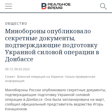
РЕГИОНЫ
ОБЩЕСТВО
Минобороны опубликовало
БАШКОРТОСТАН
НОВОСТИ
секретные документы,
ТАТАРСТАН
АНАЛИТИКА
подтверждающие подготовку
Украиной силовой операции в
УДМУРТИЯ
НОВОСТИ АНАЛИТИКИ
ЭКОНОМИКА
Донбассе
ДЕКЛАРАЦИИ О ДОХОДАХ
НОВОСТИ ЭКОНОМИКИ
ПРОМЫШЛЕННОСТЬ
09:13, 09.03.2022
КОРОЛИ ГОСЗАКАЗА ПФО
ФИНАНСЫ
НОВОСТИ
НЕДВИЖИМОСТЬ
Сюжет:
Военная операция на Украине: только проверенная
ПРОМЫШЛЕННОСТИ
информация
ВУЗЫ ТАТАРСТАНА
БАНКИ
НОВОСТИ НЕДВИЖИМОСТИ
АВТО
Минобороны России опубликовало секретные документы,
АГРОПРОМ
подтверждающие подготовку Украиной силовой
КОМУ ПРИНАДЛЕЖАТ
БЮДЖЕТ
НОВОСТИ АВТО
БИЗНЕС
операции в Донбассе. Она была запланирована на март,
ТОРГОВЫЕ ЦЕНТРЫ
МАШИНОСТРОЕНИЕ
сообщил официальный представитель ведомства Игорь
ТАТАРСТАНА
Конашенков.
ИНВЕСТИЦИИ
НОВОСТИ БИЗНЕСА
ТЕХНОЛОГИИ