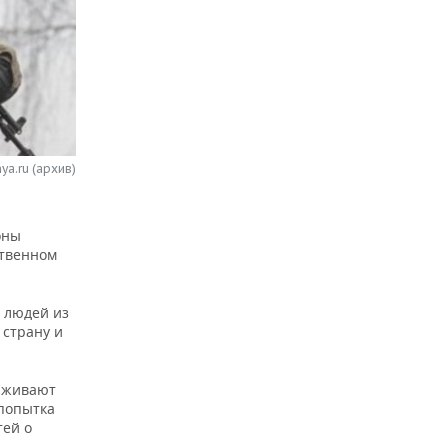
ya.ru (архив)
оны
ственном
 людей из
 страну и
ерживают
попытка
тей о