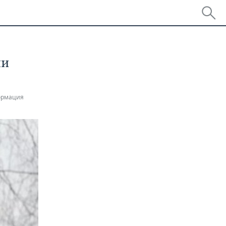
ии
ормация