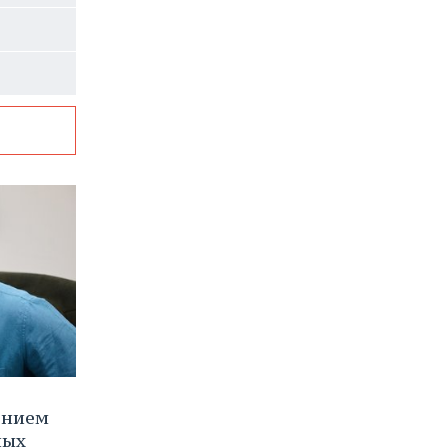
ением
ных