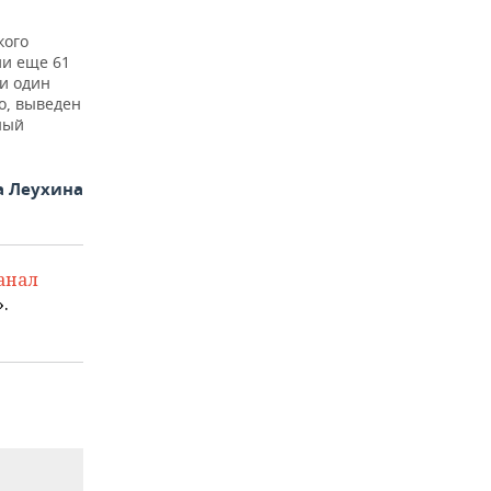
кого
и еще 61
и один
о, выведен
ный
а Леухина
анал
.