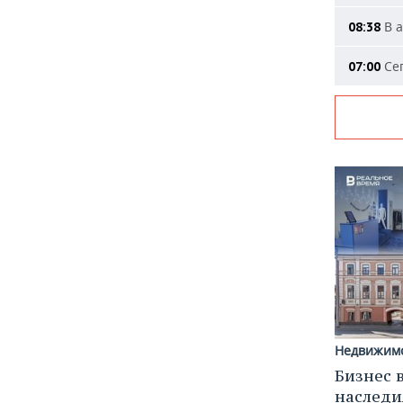
В а
08:38
Сег
07:00
Недвижим
Бизнес 
наследи