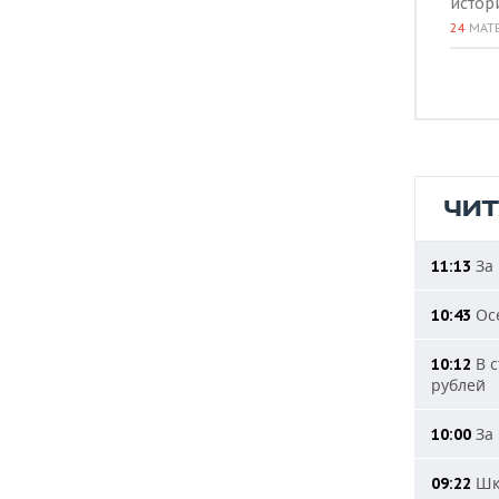
истор
24
МАТ
ЧИ
За 
11:13
Осе
10:43
В с
10:12
рублей
За 
10:00
Шко
09:22