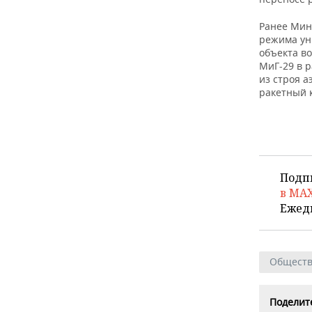
ВОДНЫЕ ВИДЫ СПОРТА
ОБРАЗОВАНИЕ
Ранее Ми
ХОККЕЙ С МЯЧОМ
ПРОИСШЕСТВИЯ
режима ун
объекта в
МиГ-29 в р
из строя 
ракетный 
Подп
в MA
Ежед
Общест
Поделите