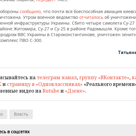
нобороны
сообщило,
что почти вся боеспособная авиация киевс
ичтожена. Утром военное ведомство
отчиталось
об уничтожени
оенной инфраструктуры Украины. Сбито четыре самолета Су-27 
айоне Житомира, Су-27 и Су-25 в районе Радомышля. Кроме тог
аэродром ВВС Украины в Староконстантинове, уничтожен зенит
комплекс ПВО С-300.
Татьян
исывайтесь на
телеграм-канал
,
группу «ВКонтакте»
,
к
X
и
страницу в «Одноклассниках»
«Реального времени»
невные видео на
Rutube
и
«Дзене»
.
во
Власть
сь в соцсетях