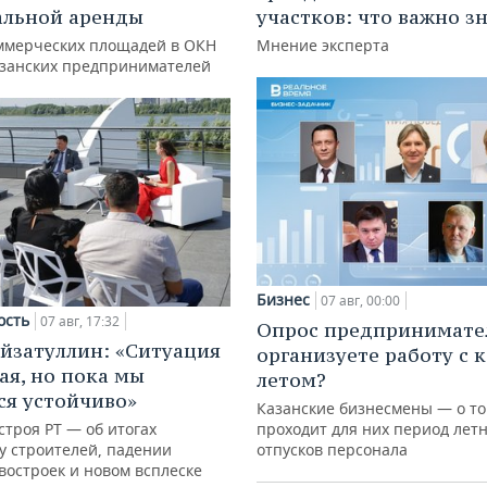
альной аренды
участков: что важно з
ммерческих площадей в ОКН
Мнение эксперта
азанских предпринимателей
Бизнес
07 авг, 00:00
ость
07 авг, 17:32
Опрос предпринимател
йзатуллин: «Ситуация
организуете работу с 
ая, но пока мы
летом?
я устойчиво»
Казанские бизнесмены — о то
троя РТ — об итогах
проходит для них период лет
у строителей, падении
отпусков персонала
востроек и новом всплеске