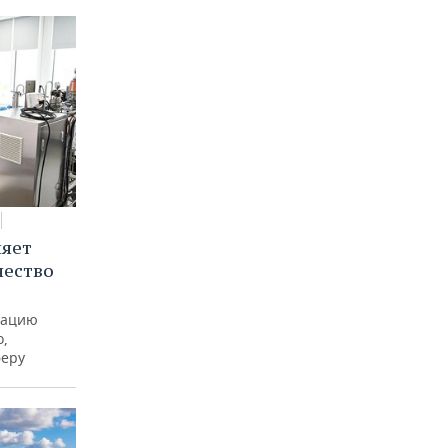
няет
чество
рацию
о,
феру