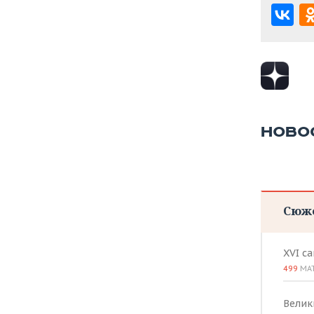
НОВО
Сюж
XVI с
499
МА
Велик