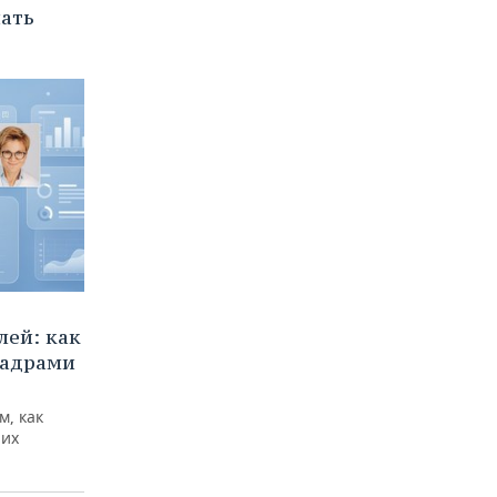
нать
ей: как
кадрами
м, как
них