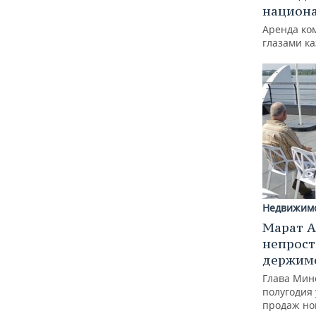
национ
Аренда ко
глазами к
Недвижим
Марат А
непрост
держимс
Глава Минс
полугодия 
продаж но