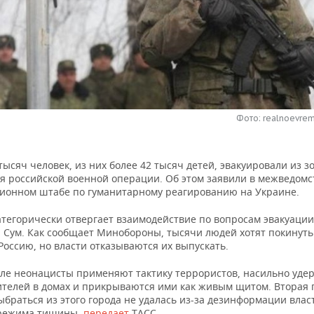
Фото: realnoevrem
тысяч человек, из них более 42 тысяч детей, эвакуировали из з
я российской военной операции. Об этом заявили в межведом
ионном штабе по гуманитарному реагированию на Украине.
атегорически отвергает взаимодействие по вопросам эвакуации
и Сум. Как сообщает Минобороны, тысячи людей хотят покинуть
Россию, но власти отказываются их выпускать.
ле неонацисты применяют тактику террористов, насильно уд
телей в домах и прикрываются ими как живым щитом. Вторая 
браться из этого города не удалась из-за дезинформации влас
 режима тишины,
передает
ТАСС.