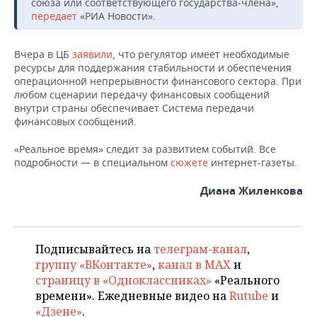
ВОДНЫЕ ВИДЫ СПОРТА
ОБРАЗОВАНИЕ
союза или соответствующего государства-члена»,
передает
«РИА Новости».
ХОККЕЙ С МЯЧОМ
ПРОИСШЕСТВИЯ
Вчера в ЦБ
заявили
, что регулятор имеет необходимые
ресурсы для поддержания стабильности и обеспечения
операционной непрерывности финансового сектора. При
любом сценарии передачу финансовых сообщений
внутри страны обеспечивает Система передачи
финансовых сообщений.
«Реальное время» следит за развитием событий. Все
подробности — в специальном
сюжете
интернет-газеты.
Диана Жиленкова
Подписывайтесь на
телеграм-канал
,
группу «ВКонтакте»
,
канал в MAX
и
страницу в «Одноклассниках»
«Реального
времени». Ежедневные видео на
Rutube
и
«Дзене»
.