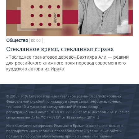
Общество
00:00
Стеклянное время, стеклянная страна
«Последнее гранатовое дерево» Бахтияра Али — редкий
для российского книжного поля перевод современного
курдского автора из Ирака
© 2015 - 2026 Сетевое издание «Реальное время» Зарегистрировано
Федеральной службой по надзору в сфере связи, информационных
технологий и массовых коммуникаций (Роскомнадзор) –
регистрационный номер ЭЛ № ФС 77 - 79627 от 18 декабря 2020 г. (ранее
свидетельство Эл № ФС 77-59331 от 18 сентября 2014 г.)
Использование материалов Реального Времени разрешено только с
предварительного согласия правообладателей, упоминание сайта и
прямая гиперссылка обязательны при частичном или полном