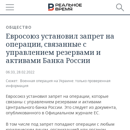
РЕГИОНЫ
ОБЩЕСТВО
Евросоюз установил запрет на
БАШКОРТОСТАН
НОВОСТИ
операции, связанные с
ТАТАРСТАН
АНАЛИТИКА
управлением резервами и
активами Банка России
УДМУРТИЯ
НОВОСТИ АНАЛИТИКИ
ЭКОНОМИКА
06:33, 28.02.2022
ДЕКЛАРАЦИИ О ДОХОДАХ
НОВОСТИ ЭКОНОМИКИ
ПРОМЫШЛЕННОСТЬ
Сюжет:
Военная операция на Украине: только проверенная
информация
КОРОЛИ ГОСЗАКАЗА ПФО
ФИНАНСЫ
НОВОСТИ
НЕДВИЖИМОСТЬ
ПРОМЫШЛЕННОСТИ
Евросоюз установил запрет на операции, которые
ВУЗЫ ТАТАРСТАНА
БАНКИ
НОВОСТИ НЕДВИЖИМОСТИ
АВТО
связаны с управлением резервами и активами
АГРОПРОМ
Центрального банка России. Это следует из документа,
опубликованного в Официальном журнале ЕС.
КОМУ ПРИНАДЛЕЖАТ
БЮДЖЕТ
НОВОСТИ АВТО
БИЗНЕС
ТОРГОВЫЕ ЦЕНТРЫ
МАШИНОСТРОЕНИЕ
ТАТАРСТАНА
В том числе под запрет попадают операции с любым
ИНВЕСТИЦИИ
НОВОСТИ БИЗНЕСА
ТЕХНОЛОГИИ
юридическим лицом, организацией или органом,