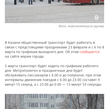
НЕФТЕХИМИЯ
РОЗНИЧНАЯ ТОРГОВЛЯ
НОВОСТИ ТЕХНОЛОГИЙ
МЕРОПРИЯТИЯ
НЕФТЬ
ТРАНСПОРТ
IT
НОВОСТИ МЕРОПРИЯТИЙ
СПОРТ
ОПК
Фото: realnoevremya.ru (архив)
УСЛУГИ
МЕДИА
ВЫЕЗДНАЯ РЕДАКЦИЯ
НОВОСТИ СПОРТА
ОБЩЕСТВО
ЭНЕРГЕТИКА
В Казани общественный транспорт будет работать в
ТЕЛЕКОММУНИКАЦИИ
БИЗНЕС-БРАНЧИ
ФУТБОЛ
НОВОСТИ ОБЩЕСТВА
ФОТОГАЛЕРЕЯ
связи с предстоящими праздниками 23 февраля и с 6 по 8
марта по графикам выходного дня. Об этом
сообщается
ONLINE-КОНФЕРЕНЦИИ
ХОККЕЙ
ВЛАСТЬ
СЮЖЕТЫ
на сайте мэрии города.
ОТКРЫТАЯ ЛЕКЦИЯ
БАСКЕТБОЛ
ИНФРАСТРУКТУРА
СПРАВОЧНИК
5 марта транспорт будет ходить по графикам рабочего
дня. Метрополитен в праздничные дни будет
обслуживать пассажиров с 6.00 и до полуночи, при этом
ВОЛЕЙБОЛ
ИСТОРИЯ
СПИСОК ПЕРСОН
ПОЛНАЯ ВЕРСИЯ
интервалы движения поездов с 6.00 до 23.00 составят 9
минут 15 секунд, а с 23.00 до 0.00 — 13 минут 53 секунды.
КИБЕРСПОРТ
КУЛЬТУРА
СПИСОК КОМПАНИЙ
ФИГУРНОЕ КАТАНИЕ
МЕДИЦИНА