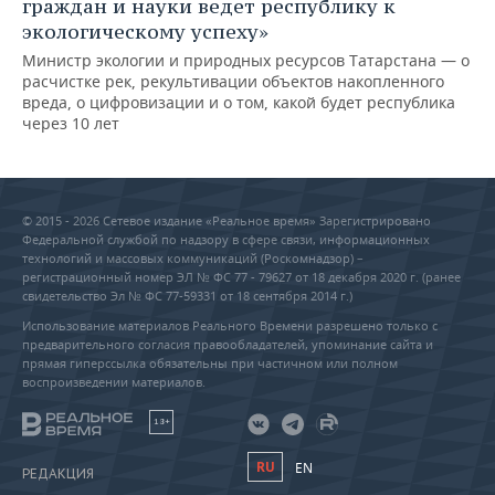
граждан и науки ведет республику к
экологическому успеху»
Министр экологии и природных ресурсов Татарстана — о
расчистке рек, рекультивации объектов накопленного
вреда, о цифровизации и о том, какой будет республика
через 10 лет
© 2015 - 2026 Сетевое издание «Реальное время» Зарегистрировано
Федеральной службой по надзору в сфере связи, информационных
технологий и массовых коммуникаций (Роскомнадзор) –
регистрационный номер ЭЛ № ФС 77 - 79627 от 18 декабря 2020 г. (ранее
свидетельство Эл № ФС 77-59331 от 18 сентября 2014 г.)
Использование материалов Реального Времени разрешено только с
предварительного согласия правообладателей, упоминание сайта и
прямая гиперссылка обязательны при частичном или полном
воспроизведении материалов.
18+
RU
EN
РЕДАКЦИЯ