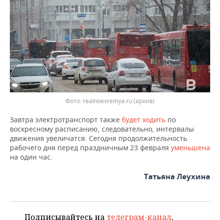
ВОДНЫЕ ВИДЫ СПОРТА
ОБРАЗОВАНИЕ
ХОККЕЙ С МЯЧОМ
ПРОИСШЕСТВИЯ
Фото: realnoevremya.ru (архив)
Завтра электротранспорт также
будет ходить
по
воскресному расписанию, следовательно, интервалы
движения увеличатся. Сегодня продолжительность
рабочего дня перед праздничным 23 февраля
уменьшена
на один час.
Татьяна Леухина
Подписывайтесь на
телеграм-канал
,