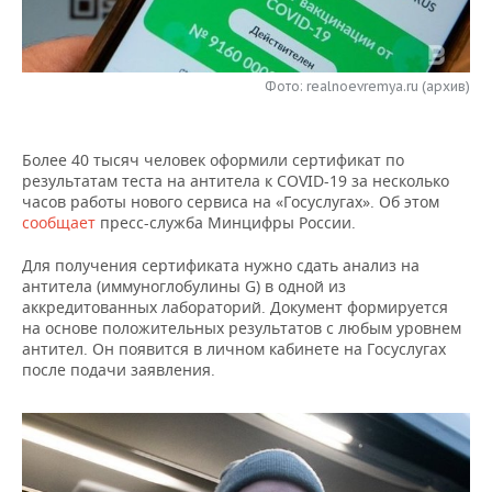
НЕФТЕХИМИЯ
РОЗНИЧНАЯ ТОРГОВЛЯ
НОВОСТИ ТЕХНОЛОГИЙ
МЕРОПРИЯТИЯ
НЕФТЬ
Фото: realnoevremya.ru (архив)
ТРАНСПОРТ
IT
НОВОСТИ МЕРОПРИЯТИЙ
СПОРТ
ОПК
УСЛУГИ
МЕДИА
ВЫЕЗДНАЯ РЕДАКЦИЯ
НОВОСТИ СПОРТА
ОБЩЕСТВО
ЭНЕРГЕТИКА
Более 40 тысяч человек оформили сертификат по
результатам теста на антитела к COVID-19 за несколько
ТЕЛЕКОММУНИКАЦИИ
БИЗНЕС-БРАНЧИ
ФУТБОЛ
НОВОСТИ ОБЩЕСТВА
ФОТОГАЛЕРЕЯ
часов работы нового сервиса на «Госуслугах». Об этом
сообщает
пресс-служба Минцифры России.
ONLINE-КОНФЕРЕНЦИИ
ХОККЕЙ
ВЛАСТЬ
СЮЖЕТЫ
Для получения сертификата нужно сдать анализ на
антитела (иммуноглобулины G) в одной из
ОТКРЫТАЯ ЛЕКЦИЯ
БАСКЕТБОЛ
ИНФРАСТРУКТУРА
СПРАВОЧНИК
аккредитованных лабораторий. Документ формируется
на основе положительных результатов с любым уровнем
ВОЛЕЙБОЛ
ИСТОРИЯ
СПИСОК ПЕРСОН
ПОЛНАЯ ВЕРСИЯ
антител. Он появится в личном кабинете на Госуслугах
после подачи заявления.
КИБЕРСПОРТ
КУЛЬТУРА
СПИСОК КОМПАНИЙ
ФИГУРНОЕ КАТАНИЕ
МЕДИЦИНА