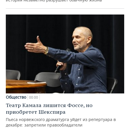
Общество
00:00
Театр Камала лишится Фоссе, но
приобретет Шекспира
Пьеса норвежского драматурга уйдет из репертуара в
декабре: запретили правообладатели