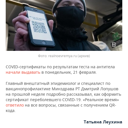
ВОДНЫЕ ВИДЫ СПОРТА
ОБРАЗОВАНИЕ
ХОККЕЙ С МЯЧОМ
ПРОИСШЕСТВИЯ
Фото: realnoevremya.ru (архив)
COVID-сертификаты по результатам теста на антитела
начали выдавать
в понедельник, 21 февраля.
Главный внештатный эпидемиолог и специалист по
вакцинопрофилактике Минздрава РТ Дмитрий Лопушов
на прошлой неделе подробно рассказывал, как оформить
сертификат переболевшего COVID-19. «Реальное время»
ответило
на все вопросы, связанные с получением QR-
кода.
Татьяна Леухина