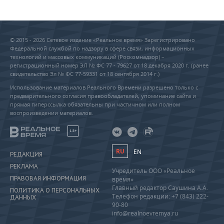
© 2015 - 2026 Сетевое издание «Реальное время» Зарегистрировано
Федеральной службой по надзору в сфере связи, информационных
технологий и массовых коммуникаций (Роскомнадзор) –
регистрационный номер ЭЛ № ФС 77 - 79627 от 18 декабря 2020 г. (ранее
свидетельство Эл № ФС 77-59331 от 18 сентября 2014 г.)
Использование материалов Реального Времени разрешено только с
предварительного согласия правообладателей, упоминание сайта и
прямая гиперссылка обязательны при частичном или полном
воспроизведении материалов.
18+
RU
EN
РЕДАКЦИЯ
РЕКЛАМА
Учредитель ООО «Реальное
ПРАВОВАЯ ИНФОРМАЦИЯ
время»
Главный редактор Саушина А.А.
ПОЛИТИКА О ПЕРСОНАЛЬНЫХ
Телефон редакции: +7 (843) 222-
ДАННЫХ
90-80
info@realnoevremya.ru