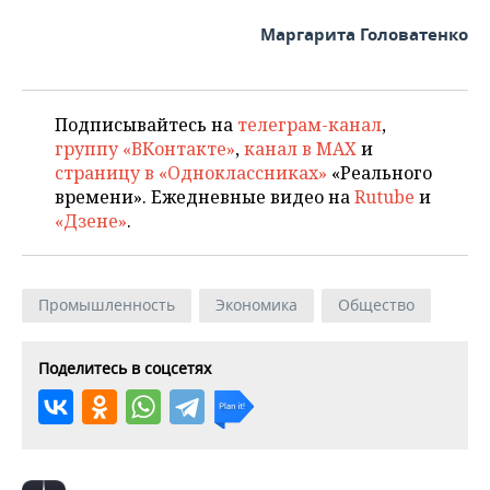
ВОДНЫЕ ВИДЫ СПОРТА
ОБРАЗОВАНИЕ
Маргарита Головатенко
ХОККЕЙ С МЯЧОМ
ПРОИСШЕСТВИЯ
Подписывайтесь на
телеграм-канал
,
группу «ВКонтакте»
,
канал в MAX
и
страницу в «Одноклассниках»
«Реального
времени». Ежедневные видео на
Rutube
и
«Дзене»
.
Промышленность
Экономика
Общество
Поделитесь в соцсетях