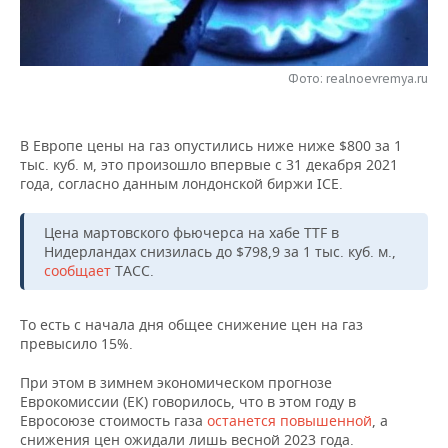
НЕФТЕХИМИЯ
РОЗНИЧНАЯ ТОРГОВЛЯ
НОВОСТИ ТЕХНОЛОГИЙ
МЕРОПРИЯТИЯ
НЕФТЬ
Фото: realnoevremya.ru
ТРАНСПОРТ
IT
НОВОСТИ МЕРОПРИЯТИЙ
СПОРТ
ОПК
УСЛУГИ
МЕДИА
ВЫЕЗДНАЯ РЕДАКЦИЯ
НОВОСТИ СПОРТА
ОБЩЕСТВО
ЭНЕРГЕТИКА
В Европе цены на газ опустились ниже ниже $800 за 1
тыс. куб. м, это произошло впервые с 31 декабря 2021
ТЕЛЕКОММУНИКАЦИИ
БИЗНЕС-БРАНЧИ
ФУТБОЛ
НОВОСТИ ОБЩЕСТВА
ФОТОГАЛЕРЕЯ
года, согласно данным лондонской биржи ICE.
ONLINE-КОНФЕРЕНЦИИ
ХОККЕЙ
ВЛАСТЬ
СЮЖЕТЫ
Цена мартовского фьючерса на хабе TTF в
Нидерландах снизилась до $798,9 за 1 тыс. куб. м.,
ОТКРЫТАЯ ЛЕКЦИЯ
БАСКЕТБОЛ
ИНФРАСТРУКТУРА
СПРАВОЧНИК
сообщает
ТАСС.
ВОЛЕЙБОЛ
ИСТОРИЯ
СПИСОК ПЕРСОН
ПОЛНАЯ ВЕРСИЯ
То есть с начала дня общее снижение цен на газ
превысило 15%.
КИБЕРСПОРТ
КУЛЬТУРА
СПИСОК КОМПАНИЙ
При этом в зимнем экономическом прогнозе
Еврокомиссии (ЕК) говорилось, что в этом году в
ФИГУРНОЕ КАТАНИЕ
МЕДИЦИНА
Евросоюзе стоимость газа
останется повышенной
, а
снижения цен ожидали лишь весной 2023 года.