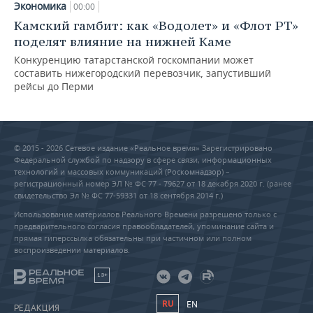
Экономика
00:00
Камский гамбит: как «Водолет» и «Флот РТ»
поделят влияние на нижней Каме
Конкуренцию татарстанской госкомпании может
составить нижегородский перевозчик, запустивший
рейсы до Перми
© 2015 - 2026 Сетевое издание «Реальное время» Зарегистрировано
Федеральной службой по надзору в сфере связи, информационных
технологий и массовых коммуникаций (Роскомнадзор) –
регистрационный номер ЭЛ № ФС 77 - 79627 от 18 декабря 2020 г. (ранее
свидетельство Эл № ФС 77-59331 от 18 сентября 2014 г.)
Использование материалов Реального Времени разрешено только с
предварительного согласия правообладателей, упоминание сайта и
прямая гиперссылка обязательны при частичном или полном
воспроизведении материалов.
18+
RU
EN
РЕДАКЦИЯ