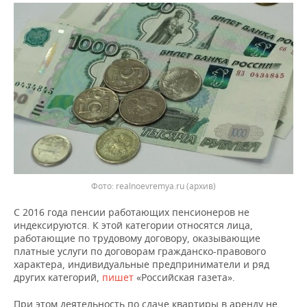
ВОДНЫЕ ВИДЫ СПОРТА
ОБРАЗОВАНИЕ
ХОККЕЙ С МЯЧОМ
ПРОИСШЕСТВИЯ
Фото: realnoevremya.ru (архив)
С 2016 года пенсии работающих пенсионеров не
индексируются. К этой категории относятся лица,
работающие по трудовому договору, оказывающие
платные услуги по договорам гражданско-правового
характера, индивидуальные предприниматели и ряд
других категорий,
пишет
«Российская газета».
При этом деятельность по сдаче квартиры в аренду не