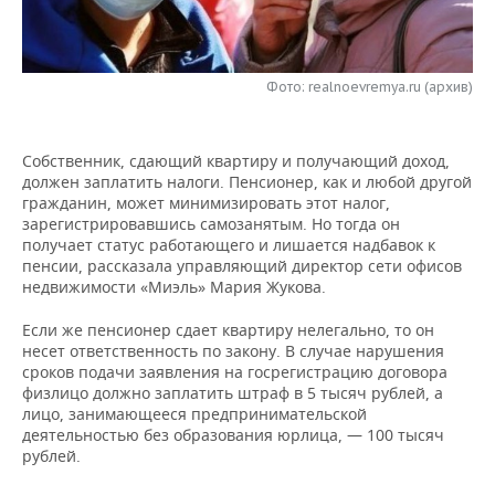
НЕФТЕХИМИЯ
РОЗНИЧНАЯ ТОРГОВЛЯ
НОВОСТИ ТЕХНОЛОГИЙ
МЕРОПРИЯТИЯ
НЕФТЬ
Фото: realnoevremya.ru (архив)
ТРАНСПОРТ
IT
НОВОСТИ МЕРОПРИЯТИЙ
СПОРТ
ОПК
УСЛУГИ
МЕДИА
ВЫЕЗДНАЯ РЕДАКЦИЯ
НОВОСТИ СПОРТА
ОБЩЕСТВО
ЭНЕРГЕТИКА
Собственник, сдающий квартиру и получающий доход,
должен заплатить налоги. Пенсионер, как и любой другой
ТЕЛЕКОММУНИКАЦИИ
БИЗНЕС-БРАНЧИ
ФУТБОЛ
НОВОСТИ ОБЩЕСТВА
ФОТОГАЛЕРЕЯ
гражданин, может минимизировать этот налог,
зарегистрировавшись самозанятым. Но тогда он
ONLINE-КОНФЕРЕНЦИИ
ХОККЕЙ
ВЛАСТЬ
СЮЖЕТЫ
получает статус работающего и лишается надбавок к
пенсии, рассказала управляющий директор сети офисов
недвижимости «Миэль» Мария Жукова.
ОТКРЫТАЯ ЛЕКЦИЯ
БАСКЕТБОЛ
ИНФРАСТРУКТУРА
СПРАВОЧНИК
Если же пенсионер сдает квартиру нелегально, то он
ВОЛЕЙБОЛ
ИСТОРИЯ
СПИСОК ПЕРСОН
ПОЛНАЯ ВЕРСИЯ
несет ответственность по закону. В случае нарушения
сроков подачи заявления на госрегистрацию договора
физлицо должно заплатить штраф в 5 тысяч рублей, а
КИБЕРСПОРТ
КУЛЬТУРА
СПИСОК КОМПАНИЙ
лицо, занимающееся предпринимательской
деятельностью без образования юрлица, — 100 тысяч
ФИГУРНОЕ КАТАНИЕ
МЕДИЦИНА
рублей.