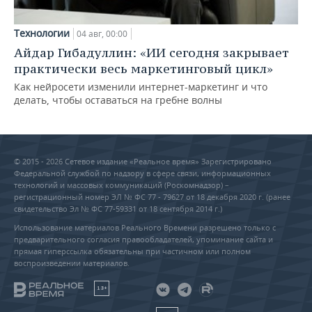
Технологии
04 авг, 00:00
Айдар Гибадуллин: «ИИ сегодня закрывает
практически весь маркетинговый цикл»
Как нейросети изменили интернет-маркетинг и что
делать, чтобы оставаться на гребне волны
© 2015 - 2026 Сетевое издание «Реальное время» Зарегистрировано
Федеральной службой по надзору в сфере связи, информационных
технологий и массовых коммуникаций (Роскомнадзор) –
регистрационный номер ЭЛ № ФС 77 - 79627 от 18 декабря 2020 г. (ранее
свидетельство Эл № ФС 77-59331 от 18 сентября 2014 г.)
Использование материалов Реального Времени разрешено только с
предварительного согласия правообладателей, упоминание сайта и
прямая гиперссылка обязательны при частичном или полном
воспроизведении материалов.
18+