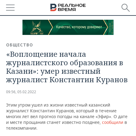
РЕГИОНЫ
БАШКОРТОСТАН
НОВОСТИ
ОБЩЕСТВО
ТАТАРСТАН
АНАЛИТИКА
«Воплощение начала
журналистского образования в
УДМУРТИЯ
НОВОСТИ АНАЛИТИКИ
ЭКОНОМИКА
Казани»: умер известный
журналист Константин Куранов
ДЕКЛАРАЦИИ О ДОХОДАХ
НОВОСТИ ЭКОНОМИКИ
ПРОМЫШЛЕННОСТЬ
КОРОЛИ ГОСЗАКАЗА ПФО
ФИНАНСЫ
НОВОСТИ
НЕДВИЖИМОСТЬ
09:56, 05.02.2022
ПРОМЫШЛЕННОСТИ
Этим утром ушел из жизни известный казанский
ВУЗЫ ТАТАРСТАНА
БАНКИ
НОВОСТИ НЕДВИЖИМОСТИ
АВТО
АГРОПРОМ
журналист Константин Куранов, который в течение
многих лет вел прогноз погоды на канале «Эфир». О дате
КОМУ ПРИНАДЛЕЖАТ
БЮДЖЕТ
НОВОСТИ АВТО
БИЗНЕС
и месте прощания станет известно позднее,
сообщили
в
ТОРГОВЫЕ ЦЕНТРЫ
МАШИНОСТРОЕНИЕ
телекомпании.
ТАТАРСТАНА
ИНВЕСТИЦИИ
НОВОСТИ БИЗНЕСА
ТЕХНОЛОГИИ