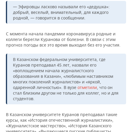
НЕФТЕХИМИЯ
— Эфировцы ласково называли его «дедушка»:
РОЗНИЧНАЯ ТОРГОВЛЯ
НОВОСТИ ТЕХНОЛОГИЙ
МЕРОПРИЯТИЯ
добрый, веселый, внимательный, для каждого
НЕФТЬ
родной, — говорится в сообщении.
ТРАНСПОРТ
IT
НОВОСТИ МЕРОПРИЯТИЙ
СПОРТ
ОПК
С момента начала пандемии коронавируса родные и
УСЛУГИ
МЕДИА
ВЫЕЗДНАЯ РЕДАКЦИЯ
НОВОСТИ СПОРТА
ОБЩЕСТВО
коллеги берегли Куранова от болезни. В связи с этим
ЭНЕРГЕТИКА
прогноз погоды все это время выходил без его участия.
ТЕЛЕКОММУНИКАЦИИ
БИЗНЕС-БРАНЧИ
ФУТБОЛ
НОВОСТИ ОБЩЕСТВА
ФОТОГАЛЕРЕЯ
В Казанском федеральном университета, где
ONLINE-КОНФЕРЕНЦИИ
ХОККЕЙ
ВЛАСТЬ
Куранов преподавал 45 лет, назвали его
СЮЖЕТЫ
«воплощением начала журналистского
образования в Казани», «любимым наставником
ОТКРЫТАЯ ЛЕКЦИЯ
БАСКЕТБОЛ
ИНФРАСТРУКТУРА
СПРАВОЧНИК
многих поколений журналистов» и «яркой,
одаренной личностью». В вузе
отметили
, что он
ВОЛЕЙБОЛ
ИСТОРИЯ
СПИСОК ПЕРСОН
ПОЛНАЯ ВЕРСИЯ
стал близким другом не только для коллег, но и для
студентов.
КИБЕРСПОРТ
КУЛЬТУРА
СПИСОК КОМПАНИЙ
В Казанском университете Куранов преподавал такие
ФИГУРНОЕ КАТАНИЕ
МЕДИЦИНА
курсы, как «История отечественной журналистики»,
«Журналистское мастерство», «История Казанского
университета», «Выдающиеся русские публицисты