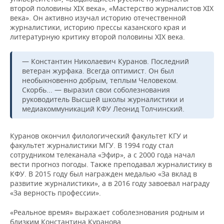
ВОДНЫЕ ВИДЫ СПОРТА
ОБРАЗОВАНИЕ
второй половины XIX века», «Мастерство журналистов XIX
века». Он активно изучал историю отечественной
ХОККЕЙ С МЯЧОМ
ПРОИСШЕСТВИЯ
журналистики, историю прессы казанского края и
литературную критику второй половины XIX века.
— Константин Николаевич Куранов. Последний
ветеран журфака. Всегда оптимист. Он был
необыкновенно добрым, теплым Человеком.
Скорбь... — выразил свои соболезнования
руководитель Высшей школы журналистики и
медиакоммуникаций КФУ Леонид Толчинский.
Куранов окончил филологический факультет КГУ и
факультет журналистики МГУ. В 1994 году стал
сотрудником телеканала «Эфир», а с 2000 года начал
вести прогноз погоды. Также преподавал журналистику в
КФУ. В 2015 году был награжден медалью «За вклад в
развитие журналистики», а в 2016 году завоевал награду
«За верность профессии».
«Реальное время» выражает соболезнования родным и
близким Константина Куранова.