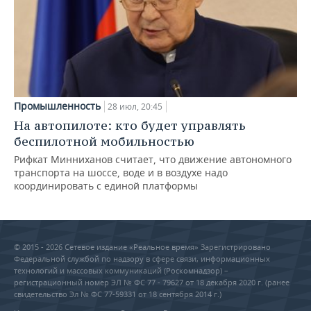
Промышленность
28 июл, 20:45
На автопилоте: кто будет управлять
беспилотной мобильностью
Рифкат Минниханов считает, что движение автономного
транспорта на шоссе, воде и в воздухе надо
координировать с единой платформы
© 2015 - 2026 Сетевое издание «Реальное время» Зарегистрировано
Федеральной службой по надзору в сфере связи, информационных
технологий и массовых коммуникаций (Роскомнадзор) –
регистрационный номер ЭЛ № ФС 77 - 79627 от 18 декабря 2020 г. (ранее
свидетельство Эл № ФС 77-59331 от 18 сентября 2014 г.)