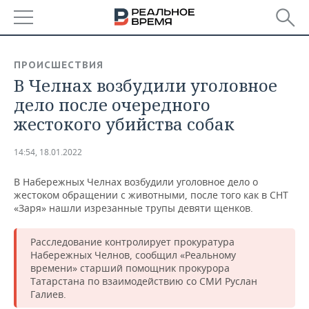
РЕГИОНЫ
ПРОИСШЕСТВИЯ
В Челнах возбудили уголовное
БАШКОРТОСТАН
НОВОСТИ
дело после очередного
ТАТАРСТАН
АНАЛИТИКА
жестокого убийства собак
УДМУРТИЯ
НОВОСТИ АНАЛИТИКИ
ЭКОНОМИКА
14:54, 18.01.2022
ДЕКЛАРАЦИИ О ДОХОДАХ
НОВОСТИ ЭКОНОМИКИ
ПРОМЫШЛЕННОСТЬ
В Набережных Челнах возбудили уголовное дело о
жестоком обращении с животными, после того как в СНТ
КОРОЛИ ГОСЗАКАЗА ПФО
ФИНАНСЫ
НОВОСТИ
НЕДВИЖИМОСТЬ
«Заря» нашли изрезанные трупы девяти щенков.
ПРОМЫШЛЕННОСТИ
ВУЗЫ ТАТАРСТАНА
БАНКИ
НОВОСТИ НЕДВИЖИМОСТИ
АВТО
Расследование контролирует прокуратура
АГРОПРОМ
Набережных Челнов, сообщил «Реальному
времени» старший помощник прокурора
КОМУ ПРИНАДЛЕЖАТ
БЮДЖЕТ
НОВОСТИ АВТО
БИЗНЕС
ТОРГОВЫЕ ЦЕНТРЫ
МАШИНОСТРОЕНИЕ
Татарстана по взаимодействию со СМИ Руслан
ТАТАРСТАНА
Галиев.
ИНВЕСТИЦИИ
НОВОСТИ БИЗНЕСА
ТЕХНОЛОГИИ