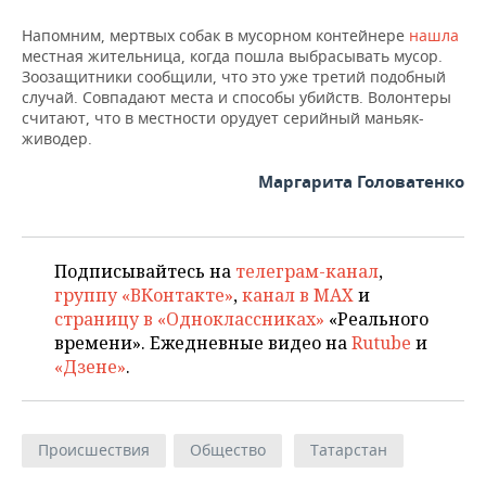
НЕФТЕХИМИЯ
Напомним, мертвых собак в мусорном контейнере
нашла
РОЗНИЧНАЯ ТОРГОВЛЯ
НОВОСТИ ТЕХНОЛОГИЙ
МЕРОПРИЯТИЯ
местная жительница, когда пошла выбрасывать мусор.
НЕФТЬ
Зоозащитники сообщили, что это уже третий подобный
ТРАНСПОРТ
IT
НОВОСТИ МЕРОПРИЯТИЙ
СПОРТ
случай. Совпадают места и способы убийств. Волонтеры
ОПК
считают, что в местности орудует серийный маньяк-
живодер.
УСЛУГИ
МЕДИА
ВЫЕЗДНАЯ РЕДАКЦИЯ
НОВОСТИ СПОРТА
ОБЩЕСТВО
ЭНЕРГЕТИКА
Маргарита Головатенко
ТЕЛЕКОММУНИКАЦИИ
БИЗНЕС-БРАНЧИ
ФУТБОЛ
НОВОСТИ ОБЩЕСТВА
ФОТОГАЛЕРЕЯ
ONLINE-КОНФЕРЕНЦИИ
ХОККЕЙ
ВЛАСТЬ
СЮЖЕТЫ
Подписывайтесь на
телеграм-канал
,
ОТКРЫТАЯ ЛЕКЦИЯ
БАСКЕТБОЛ
ИНФРАСТРУКТУРА
СПРАВОЧНИК
группу «ВКонтакте»
,
канал в MAX
и
страницу в «Одноклассниках»
«Реального
ВОЛЕЙБОЛ
ИСТОРИЯ
СПИСОК ПЕРСОН
ПОЛНАЯ ВЕРСИЯ
времени». Ежедневные видео на
Rutube
и
«Дзене»
.
КИБЕРСПОРТ
КУЛЬТУРА
СПИСОК КОМПАНИЙ
ФИГУРНОЕ КАТАНИЕ
МЕДИЦИНА
Происшествия
Общество
Татарстан