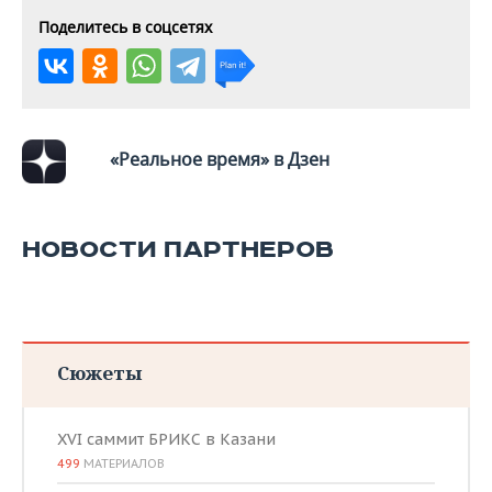
ВОДНЫЕ ВИДЫ СПОРТА
ОБРАЗОВАНИЕ
Поделитесь в соцсетях
ХОККЕЙ С МЯЧОМ
ПРОИСШЕСТВИЯ
«Реальное время» в Дзен
НОВОСТИ ПАРТНЕРОВ
Сюжеты
XVI саммит БРИКС в Казани
499
МАТЕРИАЛОВ