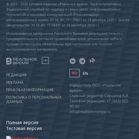
© 2015 - 2026 Сетевое издание «Реальное время» Зарегистрировано
Федеральной службой по надзору в сфере связи, информационных
технологий и массовых коммуникаций (Роскомнадзор) –
регистрационный номер ЭЛ № ФС 77 - 79627 от 18 декабря 2020 г. (ранее
свидетельство Эл № ФС 77-59331 от 18 сентября 2014 г.)
Использование материалов Реального Времени разрешено только с
предварительного согласия правообладателей, упоминание сайта и
прямая гиперссылка обязательны при частичном или полном
воспроизведении материалов.
18+
RU
EN
РЕДАКЦИЯ
РЕКЛАМА
Учредитель ООО «Реальное
ПРАВОВАЯ ИНФОРМАЦИЯ
время»
Главный редактор Саушина А.А.
ПОЛИТИКА О ПЕРСОНАЛЬНЫХ
Телефон редакции: +7 (843) 222-
ДАННЫХ
90-80
info@realnoevremya.ru
Полная версия
Тестовая версия