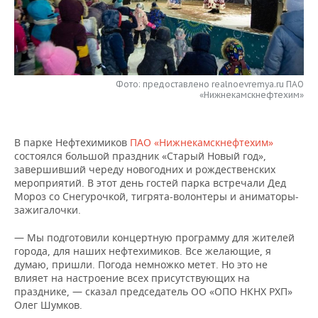
НЕФТЕХИМИЯ
РОЗНИЧНАЯ ТОРГОВЛЯ
НОВОСТИ ТЕХНОЛОГИЙ
МЕРОПРИЯТИЯ
НЕФТЬ
ТРАНСПОРТ
IT
НОВОСТИ МЕРОПРИЯТИЙ
СПОРТ
ОПК
Фото: предоставлено realnoevremya.ru ПАО
УСЛУГИ
МЕДИА
ВЫЕЗДНАЯ РЕДАКЦИЯ
НОВОСТИ СПОРТА
ОБЩЕСТВО
«Нижнекамскнефтехим»
ЭНЕРГЕТИКА
ТЕЛЕКОММУНИКАЦИИ
БИЗНЕС-БРАНЧИ
ФУТБОЛ
НОВОСТИ ОБЩЕСТВА
ФОТОГАЛЕРЕЯ
В парке Нефтехимиков
ПАО «Нижнекамскнефтехим»
состоялся большой праздник «Старый Новый год»,
ONLINE-КОНФЕРЕНЦИИ
ХОККЕЙ
ВЛАСТЬ
СЮЖЕТЫ
завершивший череду новогодних и рождественских
мероприятий. В этот день гостей парка встречали Дед
ОТКРЫТАЯ ЛЕКЦИЯ
БАСКЕТБОЛ
ИНФРАСТРУКТУРА
СПРАВОЧНИК
Мороз со Снегурочкой, тигрята-волонтеры и аниматоры-
зажигалочки.
ВОЛЕЙБОЛ
ИСТОРИЯ
СПИСОК ПЕРСОН
ПОЛНАЯ ВЕРСИЯ
— Мы подготовили концертную программу для жителей
города, для наших нефтехимиков. Все желающие, я
КИБЕРСПОРТ
КУЛЬТУРА
СПИСОК КОМПАНИЙ
думаю, пришли. Погода немножко метет. Но это не
влияет на настроение всех присутствующих на
ФИГУРНОЕ КАТАНИЕ
МЕДИЦИНА
празднике, — сказал председатель ОО «ОПО НКНХ РХП»
Олег Шумков.