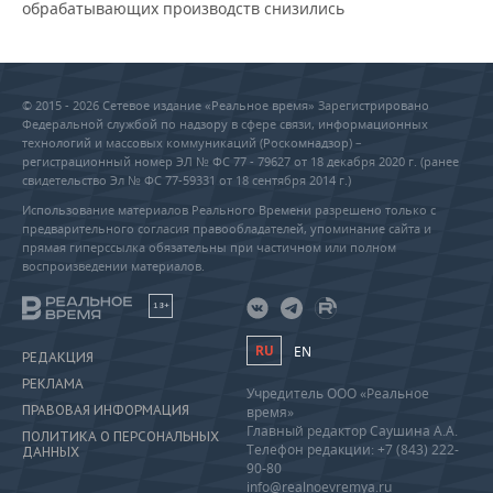
обрабатывающих производств снизились
© 2015 - 2026 Сетевое издание «Реальное время» Зарегистрировано
Федеральной службой по надзору в сфере связи, информационных
технологий и массовых коммуникаций (Роскомнадзор) –
регистрационный номер ЭЛ № ФС 77 - 79627 от 18 декабря 2020 г. (ранее
свидетельство Эл № ФС 77-59331 от 18 сентября 2014 г.)
Использование материалов Реального Времени разрешено только с
предварительного согласия правообладателей, упоминание сайта и
прямая гиперссылка обязательны при частичном или полном
воспроизведении материалов.
18+
RU
EN
РЕДАКЦИЯ
РЕКЛАМА
Учредитель ООО «Реальное
ПРАВОВАЯ ИНФОРМАЦИЯ
время»
Главный редактор Саушина А.А.
ПОЛИТИКА О ПЕРСОНАЛЬНЫХ
Телефон редакции: +7 (843) 222-
ДАННЫХ
90-80
info@realnoevremya.ru