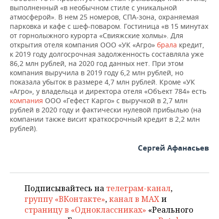
выполненный «в необычном стиле с уникальной
атмосферой». В нем 25 номеров, СПА-зона, охраняемая
парковка и кафе с шеф-поваром. Гостиница «в 15 минутах
от горнолыжного курорта «Свияжские холмы». Для
открытия отеля компания ООО «УК «Агро»
брала
кредит,
к 2019 году долгосрочная задолженность составляла уже
86,2 млн рублей, на 2020 год данных нет. При этом
компания выручила в 2019 году 6,2 млн рублей, но
показала убыток в размере 4,7 млн рублей. Кроме «УК
«Агро», у владельца и директора отеля «Объект 784» есть
компания
ООО «Гефест Карго» с выручкой в 2,7 млн
рублей в 2020 году и фактически нулевой прибылью (на
компании также висит краткосрочный кредит в 2,2 млн
рублей).
Сергей Афанасьев
Подписывайтесь на
телеграм-канал
,
группу «ВКонтакте»
,
канал в MAX
и
страницу в «Одноклассниках»
«Реального