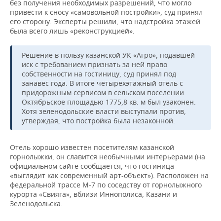
без получения необходимых разрешений, что могло
НЕФТЕХИМИЯ
привести к сносу «самовольной постройки», суд принял
РОЗНИЧНАЯ ТОРГОВЛЯ
НОВОСТИ ТЕХНОЛОГИЙ
МЕРОПРИЯТИЯ
его сторону. Эксперты решили, что надстройка этажей
НЕФТЬ
была всего лишь «реконструкцией».
ТРАНСПОРТ
IT
НОВОСТИ МЕРОПРИЯТИЙ
СПОРТ
ОПК
Решение в пользу казанской УК «Агро», подавшей
УСЛУГИ
МЕДИА
ВЫЕЗДНАЯ РЕДАКЦИЯ
НОВОСТИ СПОРТА
ОБЩЕСТВО
иск с требованием признать за ней право
ЭНЕРГЕТИКА
собственности на гостиницу, суд принял под
занавес года. В итоге четырехэтажный отель с
ТЕЛЕКОММУНИКАЦИИ
БИЗНЕС-БРАНЧИ
ФУТБОЛ
НОВОСТИ ОБЩЕСТВА
ФОТОГАЛЕРЕЯ
придорожным сервисом в сельском поселении
Октябрьское площадью 1775,8 кв. м был узаконен.
ONLINE-КОНФЕРЕНЦИИ
ХОККЕЙ
ВЛАСТЬ
СЮЖЕТЫ
Хотя зеленодольские власти выступали против,
утверждая, что постройка была незаконной.
ОТКРЫТАЯ ЛЕКЦИЯ
БАСКЕТБОЛ
ИНФРАСТРУКТУРА
СПРАВОЧНИК
Отель хорошо известен посетителям казанской
ВОЛЕЙБОЛ
ИСТОРИЯ
СПИСОК ПЕРСОН
ПОЛНАЯ ВЕРСИЯ
горнолыжки, он славится необычными интерьерами (на
официальном сайте сообщается, что гостиница
«выглядит как современный арт-объект»). Расположен на
КИБЕРСПОРТ
КУЛЬТУРА
СПИСОК КОМПАНИЙ
федеральной трассе М-7 по соседству от горнолыжного
курорта «Свияга», вблизи Иннополиса, Казани и
ФИГУРНОЕ КАТАНИЕ
МЕДИЦИНА
Зеленодольска.