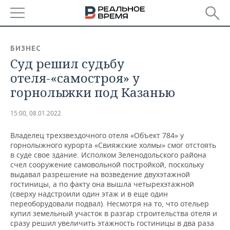
РЕГИОНЫ
БИЗНЕС
Суд решил судьбу
БАШКОРТОСТАН
НОВОСТИ
отеля-«самостроя» у
ТАТАРСТАН
АНАЛИТИКА
горнолыжки под Казанью
УДМУРТИЯ
НОВОСТИ АНАЛИТИКИ
ЭКОНОМИКА
15:00, 08.01.2022
ДЕКЛАРАЦИИ О ДОХОДАХ
НОВОСТИ ЭКОНОМИКИ
ПРОМЫШЛЕННОСТЬ
Владелец трехзвездочного отеля «Объект 784» у
горнолыжного курорта «Свияжские холмы» смог отстоять
КОРОЛИ ГОСЗАКАЗА ПФО
ФИНАНСЫ
НОВОСТИ
НЕДВИЖИМОСТЬ
в суде свое здание. Исполком Зеленодольского района
ПРОМЫШЛЕННОСТИ
счел сооружение самовольной постройкой, поскольку
выдавал разрешение на возведение двухэтажной
ВУЗЫ ТАТАРСТАНА
БАНКИ
НОВОСТИ НЕДВИЖИМОСТИ
АВТО
гостиницы, а по факту она вышла четырехэтажной
АГРОПРОМ
(сверху надстроили один этаж и в еще один
КОМУ ПРИНАДЛЕЖАТ
БЮДЖЕТ
НОВОСТИ АВТО
БИЗНЕС
переоборудовали подвал). Несмотря на то, что отельер
ТОРГОВЫЕ ЦЕНТРЫ
МАШИНОСТРОЕНИЕ
купил земельный участок в разгар строительства отеля и
ТАТАРСТАНА
сразу решил увеличить этажность гостиницы в два раза
ИНВЕСТИЦИИ
НОВОСТИ БИЗНЕСА
ТЕХНОЛОГИИ