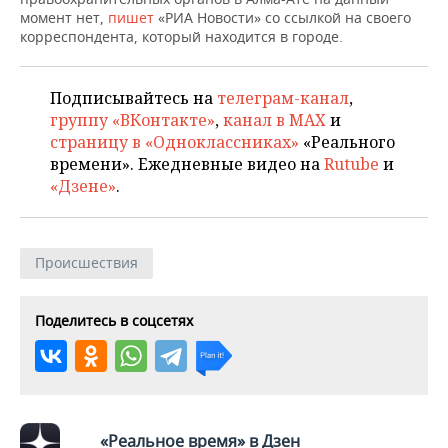
НЕФТЕХИМИЯ
момент нет,
пишет
«РИА Новости» со ссылкой на своего
корреспондента, который находится в городе.
РОЗНИЧНАЯ ТОРГОВЛЯ
НОВОСТИ ТЕХНОЛОГИЙ
МЕРОПРИЯТИЯ
НЕФТЬ
ТРАНСПОРТ
IT
НОВОСТИ МЕРОПРИЯТИЙ
СПОРТ
Подписывайтесь на
телеграм-канал
,
ОПК
группу «ВКонтакте»
,
канал в MAX
и
УСЛУГИ
МЕДИА
ВЫЕЗДНАЯ РЕДАКЦИЯ
НОВОСТИ СПОРТА
ОБЩЕСТВО
страницу в «Одноклассниках»
«Реального
ЭНЕРГЕТИКА
времени». Ежедневные видео на
Rutube
и
ТЕЛЕКОММУНИКАЦИИ
БИЗНЕС-БРАНЧИ
ФУТБОЛ
НОВОСТИ ОБЩЕСТВА
ФОТОГАЛЕРЕЯ
«Дзене»
.
ONLINE-КОНФЕРЕНЦИИ
ХОККЕЙ
ВЛАСТЬ
СЮЖЕТЫ
Происшествия
ОТКРЫТАЯ ЛЕКЦИЯ
БАСКЕТБОЛ
ИНФРАСТРУКТУРА
СПРАВОЧНИК
ВОЛЕЙБОЛ
ИСТОРИЯ
СПИСОК ПЕРСОН
ПОЛНАЯ ВЕРСИЯ
Поделитесь в соцсетях
КИБЕРСПОРТ
КУЛЬТУРА
СПИСОК КОМПАНИЙ
ФИГУРНОЕ КАТАНИЕ
МЕДИЦИНА
«Реальное время» в Дзен