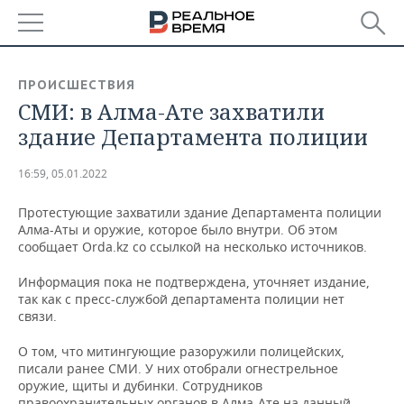
РЕГИОНЫ
ПРОИСШЕСТВИЯ
СМИ: в Алма-Ате захватили
БАШКОРТОСТАН
НОВОСТИ
здание Департамента полиции
ТАТАРСТАН
АНАЛИТИКА
16:59, 05.01.2022
УДМУРТИЯ
НОВОСТИ АНАЛИТИКИ
ЭКОНОМИКА
Протестующие захватили здание Департамента полиции
Алма-Аты и оружие, которое было внутри. Об этом
ДЕКЛАРАЦИИ О ДОХОДАХ
НОВОСТИ ЭКОНОМИКИ
ПРОМЫШЛЕННОСТЬ
сообщает Orda.kz со ссылкой на несколько источников.
КОРОЛИ ГОСЗАКАЗА ПФО
ФИНАНСЫ
НОВОСТИ
НЕДВИЖИМОСТЬ
Информация пока не подтверждена, уточняет издание,
ПРОМЫШЛЕННОСТИ
так как с пресс-службой департамента полиции нет
ВУЗЫ ТАТАРСТАНА
БАНКИ
НОВОСТИ НЕДВИЖИМОСТИ
АВТО
связи.
АГРОПРОМ
О том, что митингующие разоружили полицейских,
КОМУ ПРИНАДЛЕЖАТ
БЮДЖЕТ
НОВОСТИ АВТО
БИЗНЕС
ТОРГОВЫЕ ЦЕНТРЫ
МАШИНОСТРОЕНИЕ
писали ранее СМИ. У них отобрали огнестрельное
ТАТАРСТАНА
оружие, щиты и дубинки. Сотрудников
ИНВЕСТИЦИИ
НОВОСТИ БИЗНЕСА
ТЕХНОЛОГИИ
правоохранительных органов в Алма-Ате на данный