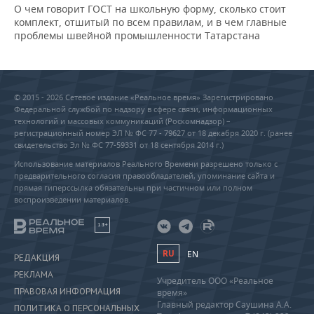
О чем говорит ГОСТ на школьную форму, сколько стоит
комплект, отшитый по всем правилам, и в чем главные
проблемы швейной промышленности Татарстана
© 2015 - 2026 Сетевое издание «Реальное время» Зарегистрировано
Федеральной службой по надзору в сфере связи, информационных
технологий и массовых коммуникаций (Роскомнадзор) –
регистрационный номер ЭЛ № ФС 77 - 79627 от 18 декабря 2020 г. (ранее
свидетельство Эл № ФС 77-59331 от 18 сентября 2014 г.)
Использование материалов Реального Времени разрешено только с
предварительного согласия правообладателей, упоминание сайта и
прямая гиперссылка обязательны при частичном или полном
воспроизведении материалов.
18+
RU
EN
РЕДАКЦИЯ
РЕКЛАМА
Учредитель ООО «Реальное
ПРАВОВАЯ ИНФОРМАЦИЯ
время»
Главный редактор Саушина А.А.
ПОЛИТИКА О ПЕРСОНАЛЬНЫХ