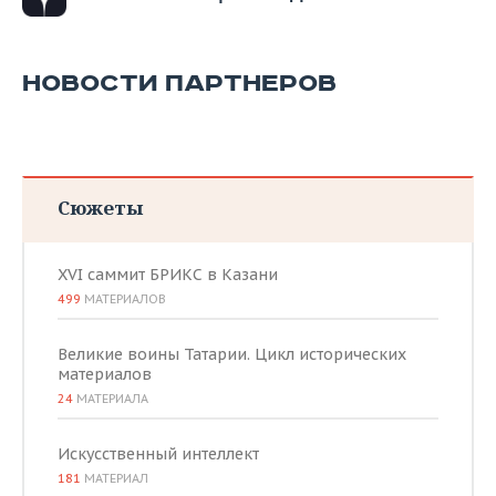
ВОДНЫЕ ВИДЫ СПОРТА
ОБРАЗОВАНИЕ
ХОККЕЙ С МЯЧОМ
ПРОИСШЕСТВИЯ
НОВОСТИ ПАРТНЕРОВ
Сюжеты
XVI саммит БРИКС в Казани
499
МАТЕРИАЛОВ
Великие воины Татарии. Цикл исторических
материалов
24
МАТЕРИАЛА
Искусственный интеллект
181
МАТЕРИАЛ